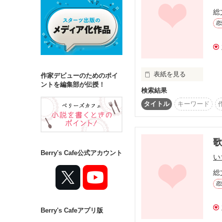
総
恋
詳しく検索
検索対象
タイトル
キ
表紙を見る
作家デビューのためのポイ
ジャンル
ントを編集部が伝授！
検索結果
.

タイトル
キーワード
あなたとなら

なんだってできる。

ステータス
歌
全て
完結
Berry's Cafe公式アカウント
い
作品の長さ
総
｡ﾟ｡*ﾟ歌姫ﾟ*｡ﾟ｡

長編
中編
恋
木ノ下 彩良(きのした さ
芸名 sAra. ２０歳

Berry's Cafeアプリ版
コンテスト
超売れっ子歌手
