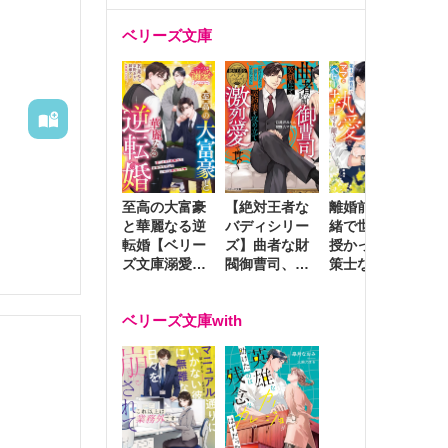
ベリーズ文庫
至高の大富豪
離婚前夜に内
冷
【絶対王者な
と華麗なる逆
緒で世継ぎを
や
バディシリー
転婚【ベリー
授かったら～
生
ズ】曲者な財
ズ文庫溺愛ア
策士な御曹司
を
閥御曹司、笑
ンソロジー】
はママとベビ
～
顔の圧で契約
ーを執愛で守
つ
妻を攻め立て
間たちと
ベリーズ文庫with
り離さない～
様
激烈愛で貫く
し