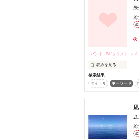
２人でつくるlove song
ﾀｶﾔﾏ ﾄｼｵ

朱
総
T大学2年生

special thanks

『…今だけ・・俺じゃア
恋
−＊−＊−＊−

新キャラ登場！

もうすぐ20才だ！

でぃー様・妃美華様

※これは続編です＊

愛空－asuka－様
『sAra.さん！同じ事務
初めての方は㊤巻、㊦巻
#バンド
#ギタリスト
#メ
今まで普通に過ごしてき
後輩アーティストと“熱愛
先に読むことをオススメ
表紙を見る
って本当ですか！？』

検索結果
は……？

special Thanks

タイトル
キーワード
ヘアメイクアーティスト
淡路来香(あわじくか)

慶がいない間…

それでは、まず前半は
次々と苦しめられるsAra
出会い成長していくお話
WBギタリスト

鮫島拓来｢TAKU｣(さめじ
さ
そこまでは、普通の青春
WBボーカル

総
YUKI(ゆき)

私、慶がいないとダメだ
恋