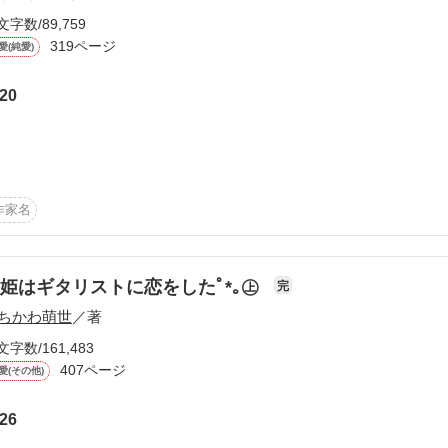
文字数/89,759
319ページ
愛(純愛)
20
ーワード
作家名
表紙コメント
あらすじ
感想
作家名
姫はギタリストに恋をしたﾟ*｡㊤
完
更新中
ちかわ萌世
／著
文字数/161,483
407ページ
短編
愛(その他)
ら)

作品の長さにつ
26