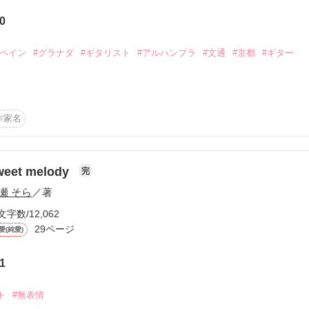
NCE 2】からは目覚めた不思議な能力に翻弄されながらも、恋と友情を
0
き込まれていく俺を応援して欲しい。

スペイン
#グラナダ
#ギタリスト
#アルハンブラ
#文通
#京都
#ギター
たしました。

誕生 愛らしい初孫「凪」を喜び、この編を贈る
作家名
読んで下さいませ。

作品を読む
作品を読む
weet melody
完
瀬 そら
／著
ら最高です。

文字数/12,062
29ページ
愛(純愛)
、泣いて喜びます。

…

1
ト
#無表情