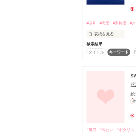
WBギタリスト

そして、後半の【CHA
HAL(はる)

慶…

ながら、妙な事件に巻
WBベーシスト

早く帰ってきて…

#昭和
#恋愛
#家族愛
#
SANA(さな)

表紙を見る
WBドラマー

前編・後編、共に完結い
TAKASHI(たかし)

検索結果
2013年10月12日 
.･+ﾟﾟ*☆☆☆

タイトル
キーワード
よろしければこちらから
歌姫は

天才ギタリストに

恋をした…

s
☆☆☆*ﾟﾟ+･.

渡
感想やレビューを頂けた
総
恋
読者登録して下さったら
２人でつくるlove song
#無口
#冷たい
#ギタリス