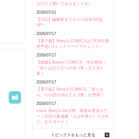
るだけと聞いておりましたが』
会場
2026/07/21
【7/21】編集部オススメ小説全2作品
UP！
2026/07/17
【電子版】Berry's COMICSは7月24日発
売予定♪コミックページでチェック！
2026/07/17
【紙版】Berry's COMICS 本日発売！
『紡ぐはひとひらの光 1巻』など全2
冊！
2026/07/17
【電子版】Berry's COMICS 『君とな
ら、その恋が消えても 2巻』が登場！
2026/07/17
comic Berry's Vol.238 表紙＆巻頭カラ
ー！注目の新連載『人は中身というけれ
ど』がスタート！
トピックスをもっと見る