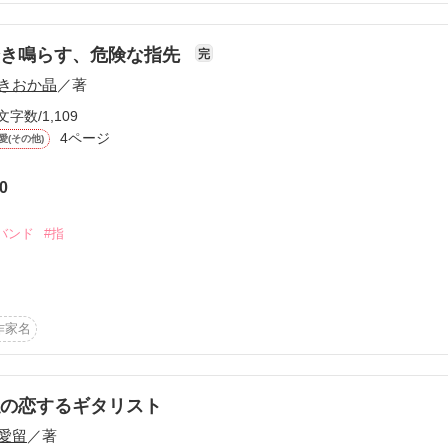
掻き鳴らす、危険な指先
完
――。

きおか晶
／著
文字数/1,109
は照れ隠し

4ページ
愛(その他)
0
を失った

バンド
#指
）

滑る指

作家名
ギタリスト

作品を読む
と思うの──。

の恋するギタリスト
愛留
／著