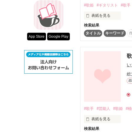
超短編！フェチ
#歌姫
#ギタリスト
#歌手
スターツ出版小
｡ﾟ*イケメンギタリスト*ﾟ
表紙を見る
五十嵐 慶(いがらしけい)
２２歳

その他の条件
検索結果
.

タイトル
キーワード
動画あり
天才ギタリスト

App Store
Google Play
“歌うこと”

それが私の居場所

歌
やっと目を覚まして

い
仕事に復帰した慶。

総
だけど…

恋
｡ﾟ｡*ﾟ歌姫ﾟ*｡ﾟ｡

木ノ下 彩良(きのした さ
芸名 sAra. ２０歳

『JINと熱愛ってどうゆ
超売れっ子歌手

え(汗)

#歌手
#芸能人
#歌姫
#
表紙を見る
｡ﾟ*イケメンギタリスト*ﾟ
『美咲…久しぶり』

五十嵐 慶(いがらしけい)
検索結果
.
