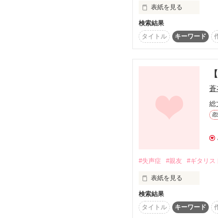
表紙を見る
検索結果
※これは㊦巻です。

タイトル
キーワード
超クールで、無口な彼。
初めての方は㊤巻を

読むことをオススメしま
【
だけど、ギター弾く姿は
蒼
special｡*ﾟthanks

総
恋
紫☆様・妃美華様

口数少ない彼だけど、

長谷川灑衣輝様
#失声症
#親友
#ギタリス
表紙を見る
今日も全力で大好きだー
検索結果
3年前。

タイトル
キーワード