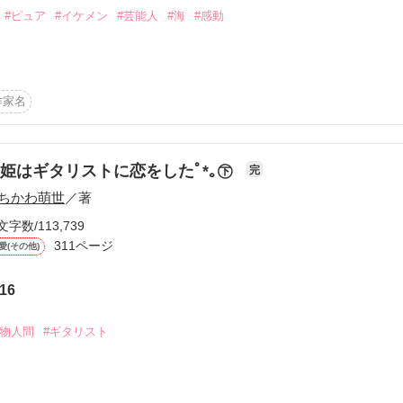
から始まる溺愛コンテスト
#ピュア
#イケメン
#芸能人
#海
#感動
説投稿サイト合同企画「1話からの長編大賞」ベリーズカフェ
｡



作家名
コミックあり
姫はギタリストに恋をしたﾟ*｡㊦
完
ちかわ萌世
／著
文字数/113,739
311ページ
愛(その他)
ら)

16
こと？』

植物人間
#ギタリスト
｡


