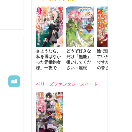
きます～
さようなら、
どうぞ好きな
陰で国を支え
転
私を選ばなか
だけ「無能」
ていたのは私
と
った元婚約者
扱いしてくだ
ですが、王家
っ
様。一夜で大
さい～屋根裏
の皆さんお忘
国
国君主の身ご
部屋の本の
れですか？～
に
もり妃になり
虫、実は国を
追放された隠
不
ベリーズファンタジースイート
ました２
動かす万能令
れ才女の辺境
保
嬢でした～
スローライフ
で
計画～
能
し