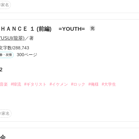
作家名


ＨＡＮＣＥ １ (前編) =YOUTH=
完
YUSUI(龍翠)
／著
文字数/288,743
300ページ
春・友情
と…

ら)

2
#音楽
#韓流
#ギタリスト
#イケメン
#ロック
#俺様
#大学生
｡



……

作家名
…

会