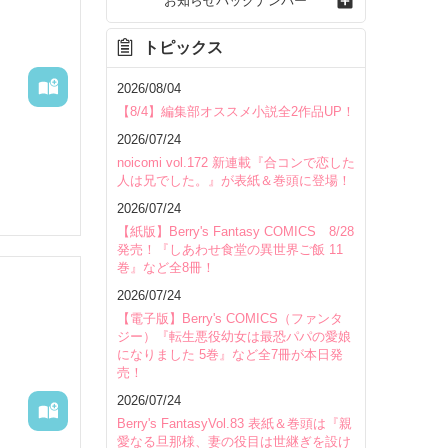
お知らせバックナンバー
トピックス
2026/08/04
【8/4】編集部オススメ小説全2作品UP！
2026/07/24
noicomi vol.172 新連載『合コンで恋した
人は兄でした。』が表紙＆巻頭に登場！
2026/07/24
【紙版】Berry's Fantasy COMICS 8/28
発売！『しあわせ食堂の異世界ご飯 11
巻』など全8冊！
2026/07/24
【電子版】Berry's COMICS（ファンタ
ジー）『転生悪役幼女は最恐パパの愛娘
になりました 5巻』など全7冊が本日発
売！
いて
2026/07/24
Berry's FantasyVol.83 表紙＆巻頭は『親
愛なる旦那様、妻の役目は世継ぎを設け