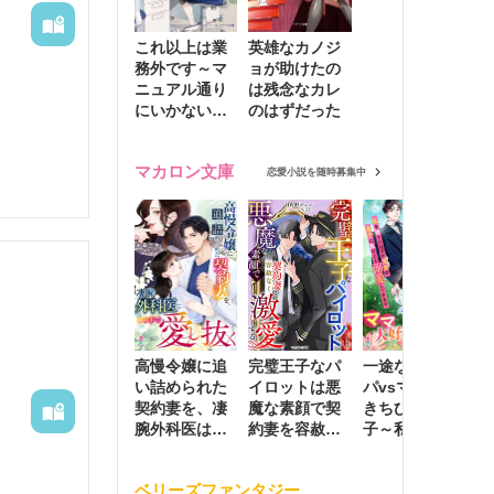
大事にし
これ以上は業
英雄なカノジ
務外です～マ
ョが助けたの
ニュアル通り
は残念なカレ
にいかない彼
のはずだった
に無難な日々
を崩されて～
マカロン文庫
恋愛小説を随時募集中
高慢令嬢に追
完璧王子なパ
一途な社長パ
執
い詰められた
イロットは悪
パvsママ大好
士
契約妻を、凄
魔な素顔で契
きちびっこ息
偽
腕外科医はこ
約妻を容赦な
子～私を捨て
情
の手で愛し抜
く激愛する
たはずの元夫
堕
く
が息子に負け
ベリーズファンタジー
じと溺愛して