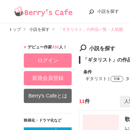
小説を探す
トップ
小説を探す
「ギタリスト」の作品一覧・人気順
デビュー作家
436
人！
小説を探す
「ギタリスト」の作
ログイン
条件
新規会員登録
ギタリスト |
タ
対象
Berry's Cafeとは
検索ワード
11
件
歌
映画化・ドラマ化など
い