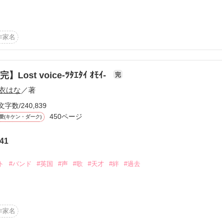
作品を読む
作家名


す！

完】Lost voice‐ﾂﾀｴﾀｲ ｵﾓｲ‐
完
超生き生き。

衣はな
／著
文字数/240,839
450ページ
愛(キケン・ダーク)
41
ト
#バンド
#英国
#声
#歌
#天才
#絆
#過去
作品を読む
！！

作家名