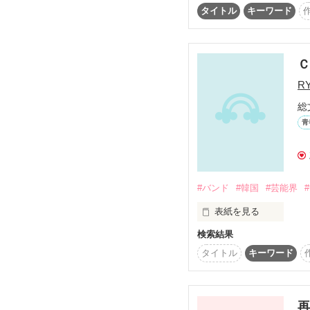
２２歳

はい？

タイトル
キーワード
慶、お願い…

天才ギタリスト

またも問題発生？

私をひとりにしないで…
Ｃ
R
大好きだよ。

総
.･+ﾟﾟ*☆☆☆

青
｡ﾟ｡*ﾟ歌姫ﾟ*｡ﾟ｡

なにがあったって、ずっ
木ノ下 彩良(きのした さ
歌姫は

芸名 sAra. ２０歳

天才ギタリストに

.･+ﾟﾟ*☆☆☆

恋をした…

超売れっ子歌手

#バンド
#韓国
#芸能界
歌姫は

☆☆☆*ﾟﾟ+･.

天才ギタリストに

表紙を見る
｡ﾟ*イケメンギタリスト*ﾟ
恋をする…

五十嵐 慶(いがらしけい)
検索結果
俺の人生が変わっていく
２２歳

☆☆☆*ﾟﾟ+･.

タイトル
キーワード
２人でつくるlove song
天才ギタリスト

俺の名前は

高山 寿生

再