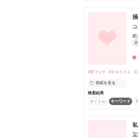
あたしの声は、

猪突猛進、パワフルgirl

大切な親友と共に消えた
橘 優花 (29)

つ
総
無愛想に見えて、ホント
白石 拓斗 (30)

恋
かけがえのない親友と声
元天才ボーカリスト

#密フェチ
#ギタリスト
#
此花　柚姫（ｺﾉﾊﾅ ﾕｽﾞｷ
表紙を見る
×

検索結果
すべてが完璧

ギターの、ネックの上を
タイトル
キーワード
イケメンボイスの超天才
桐野　暁（ｷﾘﾉ ｱｷﾗ ）

その指に、触れられたい
私
宝
2012.5.22.