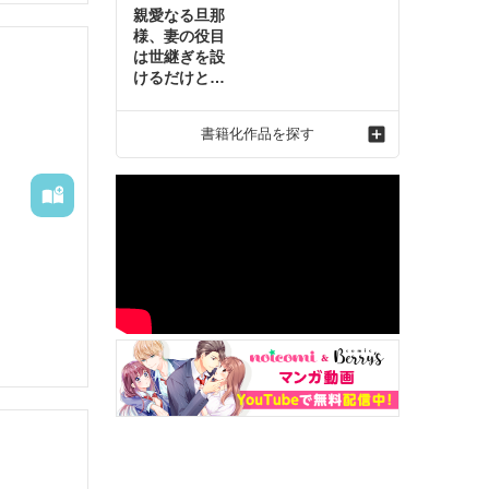
親愛なる旦那
様、妻の役目
は世継ぎを設
けるだけと聞
いておりまし
たが～虐げら
書籍化作品を探す
れ才女の幸せ
な結婚～2