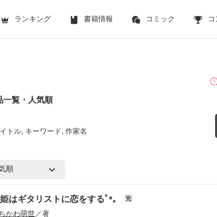
ランキング
書籍情報
コミック
コ
品一覧・人気順
イトル, キーワード, 作家名
姫はギタリストに恋をするﾟ*｡
完
ちかわ萌世
／著