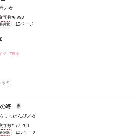
…

寿
／著
文字数/6,893
カンかな……？』

15ページ
愛(純愛)
0
所の

を

イク
#再会
たが……

”

します！

作品を読む
作家名


、俺が高校生だった頃からミュージシャンとしての道を選び、大事な仲
.

を最初に読んでください！

凪の海
完
またく)

作品を読む
らしもばんび
／著
恋愛ストーリーです。

文字数/172,268
よ…

185ページ
愛(実話)