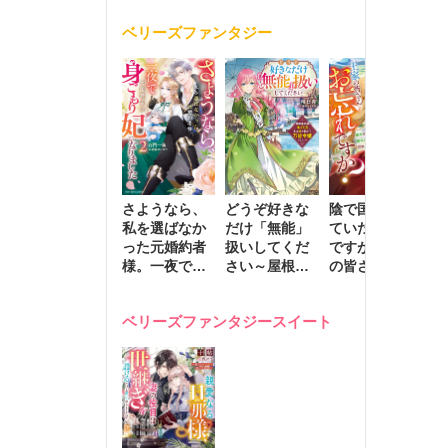
く
が息子に負け
ベリーズファンタジー
じと溺愛して
きます～
さようなら、
どうぞ好きな
陰で国を支え
転
私を選ばなか
だけ「無能」
ていたのは私
と
った元婚約者
扱いしてくだ
ですが、王家
っ
様。一夜で大
さい～屋根裏
の皆さんお忘
国
国君主の身ご
部屋の本の
れですか？～
に
もり妃になり
虫、実は国を
追放された隠
不
ベリーズファンタジースイート
ました２
動かす万能令
れ才女の辺境
保
嬢でした～
スローライフ
で
計画～
能
し