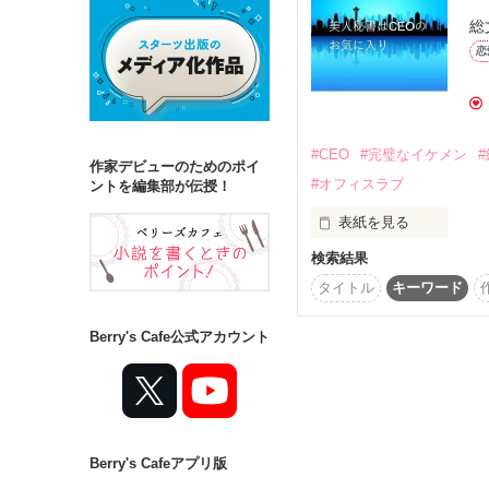
総
恋
詳しく検索
検索対象
タイトル
キ
#CEO
#完璧なイケメン
作家デビューのためのポイ
#オフィスラブ
ジャンル
ントを編集部が伝授！
表紙を見る
検索結果
　　　　　　　　　　サ
　　　　　非業の死を
タイトル
キーワード
ステータス
　　　　　サラは３か
　　　　　ロスで役員
全て
完結
Berry's Cafe公式アカウント
　　　　　シアトルに引
　　　　　して働き始
作品の長さ
長編
中編
　　　　　　　　　　
Berry's Cafeアプリ版
コンテスト
　　　　　ローモアカン