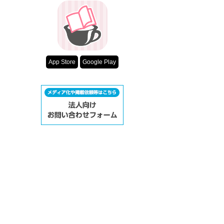
　　　　　ビィステイ
超短編！フェチ
　　　　　お金持ちの
スターツ出版小
　　　　　母親の死のト
　　　　　関係から抜け
　　　　　完璧な男が
その他の条件
動画あり
App Store
Google Play