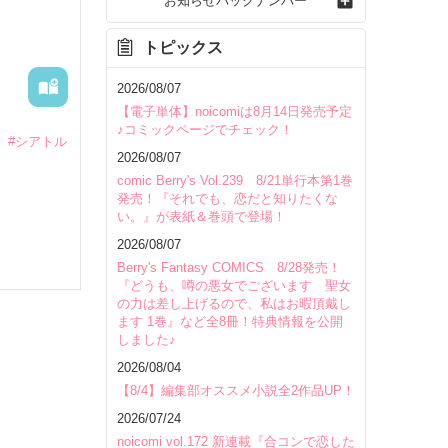
お知らせバックナンバー
トピックス
2026/08/07
【電子単体】noicomiは8月14日発売予定
♪コミックページでチェック！
#シアトル
2026/08/07
comic Berry's Vol.239 8/21単行本第1巻
発売！『それでも、恋だと知りたくな
い。』が表紙＆巻頭で登場！
2026/08/07
Berry's Fantasy COMICS 8/28発売！
『どうも、噂の悪女でございます 聖女
の力は差し上げるので、私はお暇頂戴し
ます 1巻』など全8冊！特典情報を公開
しました♪
2026/08/04
いて
【8/4】編集部オススメ小説全2作品UP！
2026/07/24
noicomi vol.172 新連載『合コンで恋した