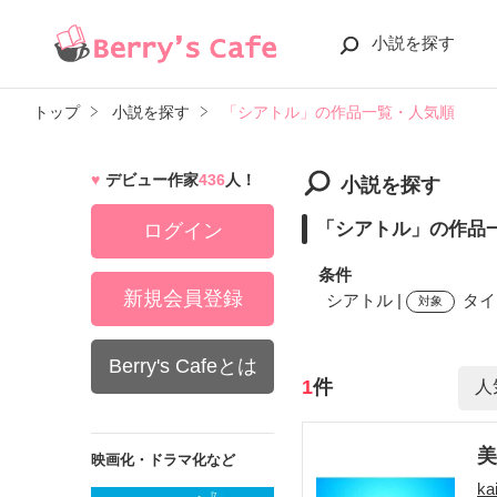
小説を探す
トップ
小説を探す
「シアトル」の作品一覧・人気順
デビュー作家
436
人！
小説を探す
「シアトル」の作品
ログイン
条件
新規会員登録
シアトル |
タイ
対象
Berry's Cafeとは
検索ワード
1
件
美
映画化・ドラマ化など
ka