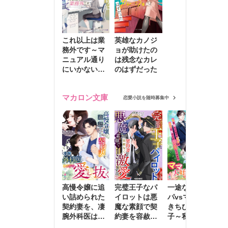
これ以上は業
英雄なカノジ
務外です～マ
ョが助けたの
ニュアル通り
は残念なカレ
にいかない彼
のはずだった
に無難な日々
を崩されて～
マカロン文庫
恋愛小説を随時募集中
高慢令嬢に追
完璧王子なパ
一途な社長パ
執
い詰められた
イロットは悪
パvsママ大好
士
契約妻を、凄
魔な素顔で契
きちびっこ息
偽
腕外科医はこ
約妻を容赦な
子～私を捨て
情
の手で愛し抜
く激愛する
たはずの元夫
堕