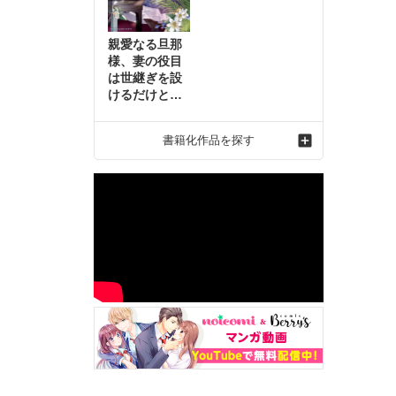
親愛なる旦那
様、妻の役目
は世継ぎを設
けるだけと聞
いておりまし
たが～虐げら
書籍化作品を探す
れ才女の幸せ
な結婚～2