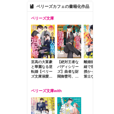
ベリーズカフェの書籍化作品
ベリーズ文庫
至高の大富豪
離婚前夜に内
冷
【絶対王者な
と華麗なる逆
緒で世継ぎを
や
バディシリー
転婚【ベリー
授かったら～
生
ズ】曲者な財
ズ文庫溺愛ア
策士な御曹司
を
閥御曹司、笑
ンソロジー】
はママとベビ
～
顔の圧で契約
ーを執愛で守
つ
妻を攻め立て
ベリーズ文庫with
り離さない～
様
激烈愛で貫く
し