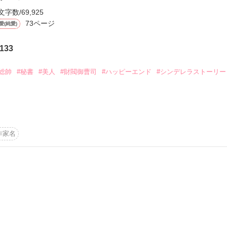
文字数/69,925
73ページ
愛(純愛)
133
ーワード
作家名
表紙コメント
あらすじ
#総帥
#秘書
#美人
#財閥御曹司
#ハッピーエンド
#シンデレラストーリー
感想
ラ・フライヤー２5歳

遂げた両親のたった一人の娘として、美しく育った

作家名
国語を完璧にマスターしている。

秘書として働いていたが上司のセクハラで会社を辞め

更新中
越してきた。そこでローモアカンパニーのCEOの秘書と

める。ローランドに惹かれていくも身分違いの恋に悩む

短編
作品の長さにつ
ローランド・ビィステイモア３２歳

パニーのCEOと世界的なコングロマリットの
