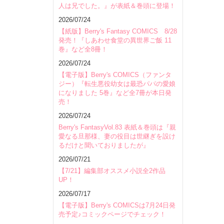
人は兄でした。』が表紙＆巻頭に登場！
会場
2026/07/24
【紙版】Berry's Fantasy COMICS 8/28
発売！『しあわせ食堂の異世界ご飯 11
巻』など全8冊！
2026/07/24
【電子版】Berry's COMICS（ファンタ
ジー）『転生悪役幼女は最恐パパの愛娘
になりました 5巻』など全7冊が本日発
売！
2026/07/24
Berry's FantasyVol.83 表紙＆巻頭は『親
愛なる旦那様、妻の役目は世継ぎを設け
るだけと聞いておりましたが』
2026/07/21
【7/21】編集部オススメ小説全2作品
UP！
2026/07/17
【電子版】Berry's COMICSは7月24日発
売予定♪コミックページでチェック！