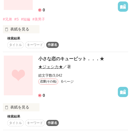
詳しく検索
0
検索対象
#兄弟
#S
#短編
#美男子
タイトル
キーワード
作家名
表紙コメント
表紙を見る
あらすじ
検索結果
お母さんの再婚で突然兄弟ができてしまった主人公

タイトル
キーワード
作家名
　《　宮下　祐樹　》

ジャンル
天然だか計算なんだかわからないﾄﾞSな長男

小さな恋のキューピット．．．★
　《　竹下　雅人　》

感想
★ジェシカ★
／著
そしてSだけどシャイなチェリーボーイの次男

総文字数/3,042
　《　竹下　勇作　》

ステータス
全て
完結
更新中
6ページ
恋愛(その他)
微妙な三角関係の行方は？！

作品の長さ
長編
中編
短編
0
女の子ならでわの恋心を裕樹は義理の兄弟に抱いてしまいま
す・・・

作品の長さについて
表紙を見る
ちょっとHな青春ラブコメっ★

検索結果
素敵なその一瞬が．．．

コンテスト
タイトル
キーワード
作家名
絶対タブーな兄弟ラブ・・・

超短編！フェチから始まる溺愛コンテスト
この物語にハッピーエンドはあるのか・・・・

私にとって大切で．．．
