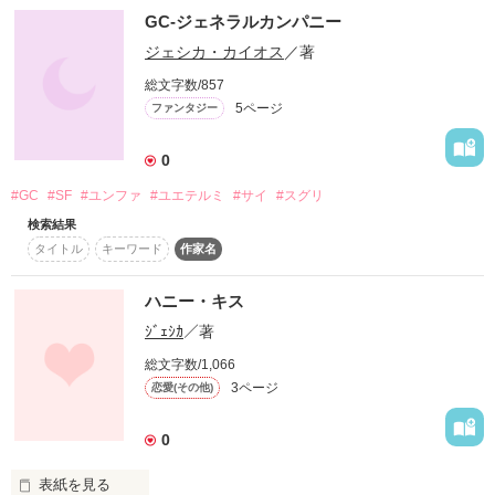
GC-ジェネラルカンパニー
スターツ出版小説投稿サイト合同企画「1話からの長編大
果たして、幸せを掴む事が出来るのか・・・
あなたにとっても大切ですか??

賞」ベリーズカフェ会場
ジェシカ・カイオス
／著
きっと，空の上に暮らしてる“小さな恋のキューピット”は，私
と同じく嬉しいでしょーね。

総文字数/857
その他の条件
動画あり
コミックあり
作品を読む
5ページ
ファンタジー
そして．．．

0
みなさんにその幸せをおっそわけしますね!

#GC
#SF
#ユンファ
#ユエテルミ
#サイ
#スグリ
みんなで一緒に幸せになろーよ．．．
検索結果
タイトル
キーワード
作家名
作品を読む
ハニー・キス
ｼﾞｪｼｶ
／著
総文字数/1,066
3ページ
恋愛(その他)
0
表紙を見る