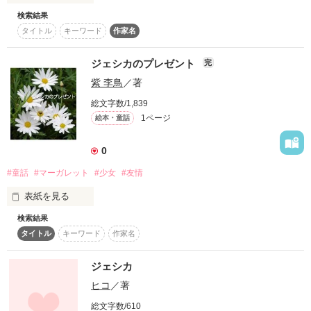
検索結果
忘れない

タイトル
キーワード
作家名
冷えた髪も指先も……

ジェシカのプレゼント
完
紫 李鳥
／著
総文字数/1,839
1ページ
絵本・童話
『ハニー・キス』

0
（C）ｼﾞｪｼｶ
#童話
#マーガレット
#少女
#友情
表紙を見る
作品を読む
検索結果
庭に咲くマーガレットをイメージしました。
タイトル
キーワード
作家名
ジェシカ
作品を読む
ヒコ
／著
総文字数/610