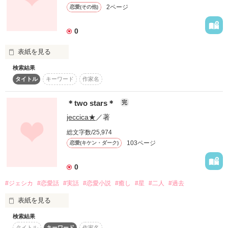
2ページ
恋愛(その他)
0
表紙を見る
検索結果
タイトル
キーワード
作家名
生涯で初めて本気で愛した

＊two stars＊
完
華奢で優しい大切な女

jeccica★
／著
何度も救われたし救った

総文字数/25,974
失いたくない仲間

103ページ
恋愛(キケン・ダーク)
0
俺は頑張るから

#ジェシカ
#恋愛話
#実話
#恋愛小説
#癒し
#星
#二人
#過去
死んでからも頑張るから

表紙を見る
無愛想で口下手な俺から

ずっと離れないで

検索結果
貴方は私の光だった。。

ずっと守っていてくれた

タイトル
キーワード
作家名