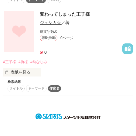
みんなのために頑張る

毎日毎日のツマラナイ日常に、貴方が光を与えてくれた。。

変わってしまった王子様
ジェシカ☆
／著
私はその光を逃がさないよいに必死だったょ。。

総文字数/0
頑張りたい――………

0ページ
恋愛(学園)
貴方は今、幸せですか？

0
私は貴方に逢えて、本当に幸せでした。。

#王子様
#俺様
#幼なじみ
08'11/21〜

この想いが、貴方の心に届きますよぅに。。。
表紙を見る
＿
検索結果
未編集
タイトル
キーワード
作家名
作品を読む
作品を読む
作品を読む