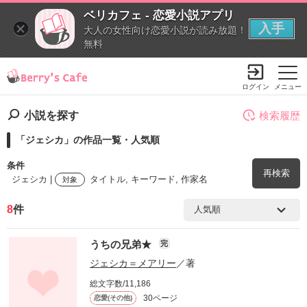
ベリカフェ - 恋愛小説アプリ
入手
大人の女性向け恋愛小説が読み放題！
無料
ログイン
メニュー
小説を探す
検索履歴
「ジェシカ」の作品一覧・人気順
条件
再検索
ジェシカ |
タイトル, キーワード, 作家名
対象
8
件
検索ワード
うちの兄弟★
完
を含む
ジェシカ＝メアリー
／著
総文字数/11,186
を除く
30ページ
恋愛(その他)