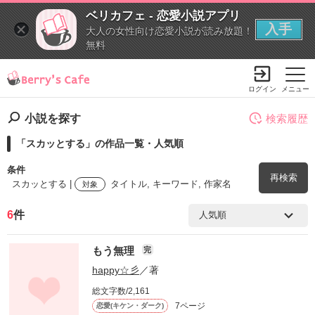
ベリカフェ - 恋愛小説アプリ
入手
大人の女性向け恋愛小説が読み放題！
無料
ログイン
メニュー
小説を探す
検索履歴
「スカッとする」の作品一覧・人気順
条件
再検索
スカッとする |
タイトル, キーワード, 作家名
対象
6
件
検索ワード
もう無理
完
を含む
happy☆彡
／著
総文字数/2,161
を除く
7ページ
恋愛(キケン・ダーク)