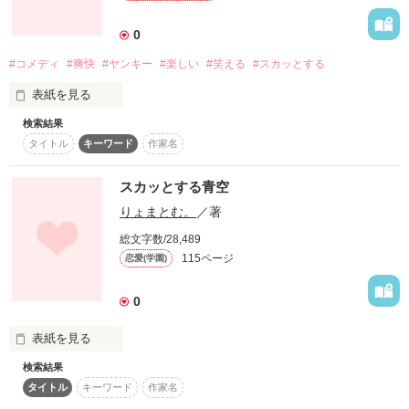
もし、答えがあるのなら…

×

0
#コメディ
#爽快
#ヤンキー
#楽しい
#笑える
#スカッとする
幼馴染10年以上大好きな彼？

表紙を見る
検索結果
or

タイトル
キーワード
作家名
｢え？あいつらですか？

この物語はあなたの友情を試すものです

そりゃあもう手に余ってしょうがないですよ、ええ。

美しすぎる俺様天使？？

スカッとする青空
りょまとむ。
／著
なんたって

口は悪い

総文字数/28,489
頭も悪い

115ページ
恋愛(学園)
ガラも悪けりゃ

顔もわる｣

0
｢てめぇそれ以上ぬかしやがったら埋めるぞ｣

突然手に入れた指輪のせいで

あなたがこの立場だったら、どうします？

｢ｽﾐﾏｾﾝ｣

表紙を見る
不思議な力を持ったのはいいけれど……

検索結果
.

タイトル
キーワード
作家名
高校教師と不良生徒の
