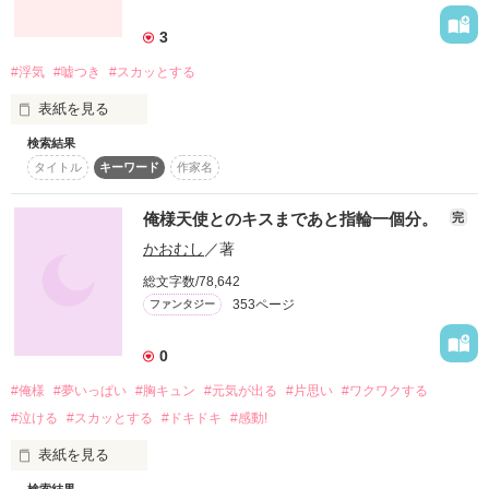
詳しく検索
3
検索対象
#浮気
#嘘つき
#スカッとする
タイトル
キーワード
作家名
表紙コメント
表紙を見る
あらすじ
検索結果
これを読むとスカッとする！

タイトル
キーワード
作家名
という、作品を作りました！

ジャンル
是非、読んでもらえると嬉しいです♡
俺様天使とのキスまであと指輪一個分。
完
感想
かおむし
／著
総文字数/78,642
作品を読む
ステータス
全て
完結
更新中
353ページ
ファンタジー
作品の長さ
長編
中編
短編
0
#俺様
#夢いっぱい
#胸キュン
#元気が出る
#片思い
#ワクワクする
作品の長さについて
#泣ける
#スカッとする
#ドキドキ
#感動!
コンテスト
表紙を見る
超短編！フェチから始まる溺愛コンテスト
検索結果