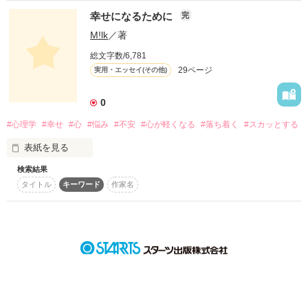
爽やかラブストーリー☆

謎の男たちに狙われて…

幸せになるために
完
M!lk
／著
総文字数/6,781
見知らぬ国を救わなければならない！？

29ページ
実用・エッセイ(その他)
作品を読む
0
｢………って…えっ？ラブストーリーなの？どこにラブがある
の？誰と誰が｣

そして、俺様天使が大接近！！！！

#心理学
#幸せ
#心
#悩み
#不安
#心が軽くなる
#落ち着く
#スカッとする
｢もう黙れよお前｣

表紙を見る
「お前は俺のもんだ」

｢……！｣

There is always light behind the clouds

検索結果
タイトル
キーワード
作家名
｢ごちそうさま｣

「キスしようぜ」

悩みを抱えているとき

( 雲の向こうはいつも青空 )

心がつらいと感じるとき

迫る天使の誘惑に負けずに

自分に自信がもてないとき

｢………ばっ！ばっかもーん！己の教師にキスするやつがある
かーーー！！｣

あおいは片思いの彼に、

そんなとき、ぜひ読んでみてください。

実話を基にしたフィクション
