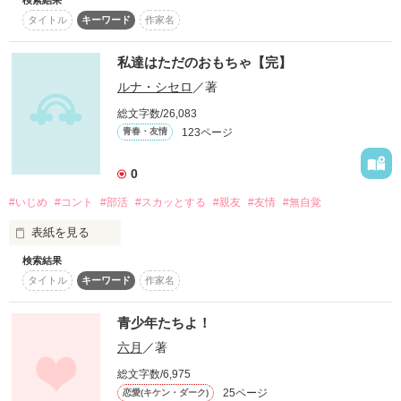
大切な友達

スターツ出版小説投稿サイト合同企画「1話からの長編大
タイトル
キーワード
作家名
賞」ベリーズカフェ会場
大好きな彼

私達はただのおもちゃ【完】
その他の条件
これ以上離れたくない

動画あり
コミックあり
ルナ・シセロ
／著
総文字数/26,083
123ページ
青春・友情
だから未来なんていらない！

0
#いじめ
#コント
#部活
#スカッとする
#親友
#友情
#無自覚
外見はボーイッシュ

表紙を見る
検索結果
神様は残酷だ…

だけど

タイトル
キーワード
作家名
どうして私達がこんな目に遭うのだろう

青少年たちよ！
恋愛話だけで顔を赤らめるほどピュアな女の子

六月
／著
誰か教えてください

総文字数/6,975
14歳の峰崎蒼（みねざきあおい）

25ページ
恋愛(キケン・ダーク)