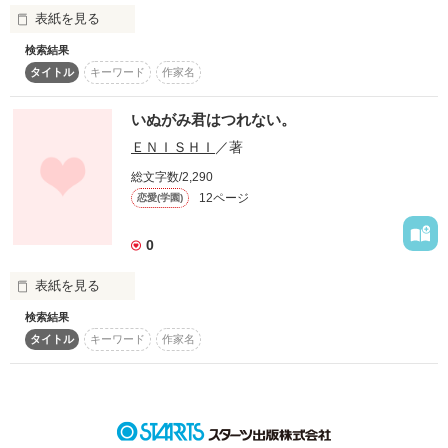
表紙を見る
*先生！×noichgo片想い短編小説コンテストエントリー作品

検索結果
タイトル
キーワード
作家名
佐藤せんぱいは私が嫌いだ

作品を読む
いぬがみ君はつれない。
ＥＮＩＳＨＩ
／著
報われなくたって毎日あなたに恋に落ちます

総文字数/2,290
12ページ
恋愛(学園)
0
作品を読む
表紙を見る
検索結果
タイトル
キーワード
作家名
今わからないことでも、

その時がくれば、あぁなんかわかってはいたんだ、と思う。

でもやっぱりそのほとんどのことが認めたくはないことばっか
りで・・・。
