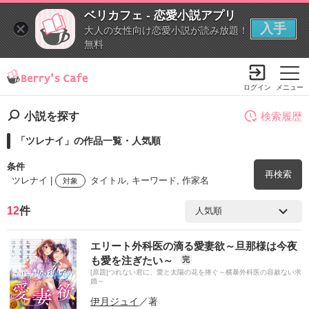
ベリカフェ - 恋愛小説アプリ
入手
大人の女性向け恋愛小説が読み放題！
無料
ログイン
メニュー
小説を探す
検索履歴
「ツレナイ」の作品一覧・人気順
条件
再検索
ツレナイ |
タイトル, キーワード, 作家名
対象
12
件
検索ワード
エリート外科医の滴る愛妻欲～旦那様は今夜
を含む
も愛を注ぎたい～
完
[原題]つれない君に、愛と太陽の花を捧ぐ～横暴外科医の容赦ない求
婚～
を除く
伊月ジュイ
／著