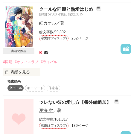
*･゜ﾟ･*:.｡..｡.:*･*:ﾟ･*:.｡. .｡.:*･

×

クールな同期と熱愛はじめ
2016.9.9　公開開始

完
2016.10.13完結
[原題]つれない同期と熱愛はじめ
冷徹不愛想男

紅カオル
／著
総文字数/99,302
作品を読む
近寄り難く、周りから一線を引かれがちなふたりの裏の顔とは
252ページ
恋愛(オフィスラブ)
───？

書籍化作品
89
不器用で臆病なふたりの、焦れったい恋物語。

#同期
#オフィスラブ
#ライバル
表紙を見る
検索結果
原題【つれない同期と熱愛はじめ】

タイトル
キーワード
作家名
2017年12月　マカロン文庫より書籍化

こちらは改稿前のものになるため、誤字・脱字・設定の変更等
作品を読む
ツレない彼の愛し方【番外編追加】
完
があります。

夏海 空
／著
ご了承くださいませ。

総文字数/101,317
＊＊＊＊＊

139ページ
恋愛(オフィスラブ)