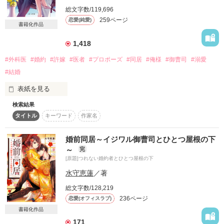
詳しく検索
総文字数/119,696
259ページ
恋愛(純愛)
書籍化作品
検索対象
タイトル
キーワード
作家名
表紙コメント
1,418
あらすじ
#外科医
#婚約
#許嫁
#医者
#プロポーズ
#同居
#俺様
#御曹司
#溺愛
#結婚
ジャンル
表紙を見る
検索結果
許嫁の約束なんて

感想
タイトル
キーワード
作家名
とっくになくなったと思ってた。

それなのに。

ステータス
全て
完結
更新中
婚前同居～イジワル御曹司とひとつ屋根の下
～
完
「ただいま、彩葉。結婚しよう」

[原題]つれない婚約者とひとつ屋根の下
作品の長さ
長編
中編
短編
水守恵蓮
／著
作品の長さについて
忘れた頃に彼はやってきて

総文字数/128,219
私の唇を我が物顔で奪っていった。

236ページ
恋愛(オフィスラブ)
コンテスト
書籍化作品
超短編！フェチから始まる溺愛コンテスト
＝＝＝＝＝＝＝＝＝＝＝＝

171