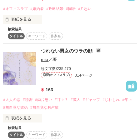
エリート心臓外科医　32歳

スターツ出版小説投稿サイト合同企画「1話からの長編大
#オフィスラブ
#婚約者
#政略結婚
#同居
#片思い
須皇　透佳（すおう　とうか）

賞」ベリーズカフェ会場
×

表紙を見る
ブラック企業勤務　26歳

その他の条件
動画あり
コミックあり
早風　彩葉（はやかぜ　いろは）

検索結果
いわゆる政略結婚ではあるけれど

＝＝＝＝＝＝＝＝＝＝＝＝

タイトル
キーワード
作家名
私は彼に出会って一目で恋に落ちました

ところが……

つれない男女のウラの顔
完
『誰がお前なんかに政略されて結婚するか』

【公開日：2020.04.17】

mio
／著
オフィスの先輩でもある彼は冷たい

【完結日：2020.04.20】
総文字数/235,470
そんな彼が渋々出した婚約の条件は

314ページ
恋愛(オフィスラブ)
『期間限定お試し同居』でした

作品を読む
163
＊。・'*:.──────────────

出会ったその日から

#大人の恋
#秘密
#両片思い
#甘々？
#隣人
#ギャップ
#じれじれ
#年上
彼に『好き』と告げ続けて半年――

#無自覚な嫉妬
#無自覚な独占欲
私の想いはまったく届かないけれど

─────────────。.'゜*:・＊

表紙を見る
政略結婚の破談が彼の目的なのに

検索結果
『逃げるならさっさと逃げろ』

タイトル
キーワード
作家名
心を開けない一匹狼

彼の意地悪は徐々に際どく甘くなる――
