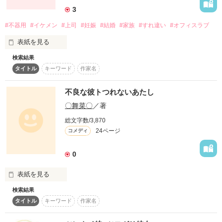
3
「自慢のその女子力とやらで

俺のことを落としてみろよ」

#不器用
#イケメン
#上司
#妊娠
#結婚
#家族
#すれ違い
#オフィスラブ
表紙を見る
犬猿の仲の同期から挑発され――……

検索結果
進藤響（28歳）

タイトル
キーワード
作家名
HIBIKI SHINDO

「絶対に私のことを好きにさせてみせるから！」

早瀬デザイン事務所勤務　グラフィックデザイナー

不良な彼トつれないあたし
うっかり乗ってしまった。

〇舞菜〇
／著
早瀬隆之介（33歳）

RYUNOSUKE HAYASE

総文字数/3,870
よーし！　好きにさせた後にこっぴどく振ってやる！

早瀬デザイン事務所代表取締役社長

24ページ
コメディ
グラフィックデザイナー・アートディレクター

ところが……あらら？

0
どうしたことか

吉澤綾乃（33歳）

ドキッとさせられるのは私の方ばかり。

AYANO YOSHIZAWA

表紙を見る
吉澤コーポレーション 令嬢

＊＊＊＊＊＊＊＊

検索結果
早瀬の広告代理店時代の同僚

タイトル
キーワード
作家名
グラフィックデザイナー・アートディレクター

明るくて一生懸命

「真原木先輩は危ないよ」

なのにいつも空回り
