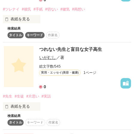
冴えない彼・進藤亮介は響の弟です。

「なにが？」

#ツレナイ
#彼氏
#手紙
#切ない
#健気
#両想い
表紙を見る
検索結果
START 2016.2.3

作品を読む
LAST  2016.2.25

タイトル
キーワード
作家名
-------------------

あなたのことが大好きで

つれない先生と盲目な女子高生
ミョウガ好きさん、レビューありがとうございました。

いがむし
／著
書く励みと勇気になります！嬉しいです。

そして…お知らせ頂いた名前修正をしました＾＾；

総文字数/545
足りないことが多々ありますが、勉強しつつ進んで行きます。

いつもたまらない気持ちになるんです

1ページ
実用・エッセイ(美容・健康)
ありがとうございました。

2016.11.27

0
-------------------

やっぱり我慢できないんですよ

#先生
#生徒
#片思い
#実話
みなの。さん、ステキなレビューをありがとうございます！

表紙を見る
2018.2.8

あなたはどうだかわからないですけど

検索結果
高校三年生だった私が追いかけまわした先生との一年間の話
タイトル
キーワード
作家名
（無視されけなされ馬鹿にされ）
私はあなたに会うときはいつも
