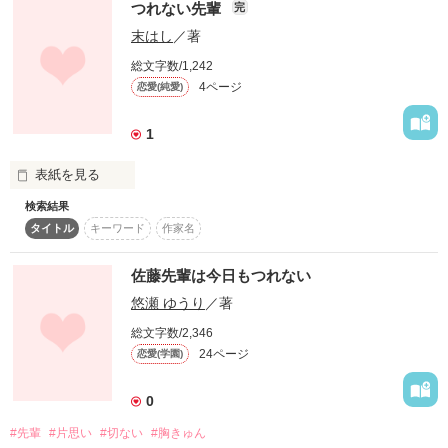
つれない先輩
完
作品を読む
末はし
／著
素知らぬフリしてあなたのことが大好きで

総文字数/1,242
4ページ
恋愛(純愛)
あなたへの想いで溢れているんです

1
作品を読む
表紙を見る
検索結果
タイトル
キーワード
作家名
気づいてよ、なんて言えないから

佐藤先輩は今日もつれない
悠瀬 ゆうり
／著
私は今日も

作品を読む
冗談の水面下に恋心を落とすんだ

総文字数/2,346
24ページ
恋愛(学園)
0
#先輩
#片思い
#切ない
#胸きゅん