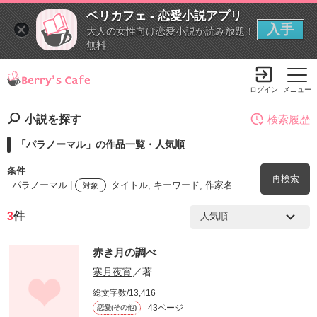
ベリカフェ - 恋愛小説アプリ
入手
大人の女性向け恋愛小説が読み放題！
無料
ログイン
メニュー
小説を探す
検索履歴
「パラノーマル」の作品一覧・人気順
条件
再検索
パラノーマル |
タイトル, キーワード, 作家名
対象
3
件
検索ワード
赤き月の調べ
を含む
寒月夜宵
／著
総文字数/13,416
を除く
43ページ
恋愛(その他)