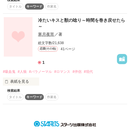
「最初に少し舐めるから、痛みはないと思う」

スターツ出版小説投稿サイト合同企画「1話からの長編大
タイトル
キーワード
作家名
当たり前のように近づく距離に

賞」ベリーズカフェ会場
一人は、あたしの体を溶かす。

冷たいキスと獣の唸り～時間を巻き戻せたら
その他の条件
動画あり
コミックあり
～
人生の全てが変わっていく

寒月夜宵
／著
総文字数/21,638
「こんな気持ちになったのは、はじめてだ」

41ページ
恋愛(その他)
不思議な魅力を持つ男

一人は、あたしの心に入ってくる。

朔夜－ｻｸﾔ－（年齢不詳）

1
#吸血鬼
#人狼
#パラノーマル
#ロマンス
#伴侶
#現代
秘密を抱える女

表紙を見る
「君に必要なのは彼じゃない」

霧島望空－ｷﾘｼﾏﾉｱ－（20）

検索結果
意識を取り戻した瞬間、彼女に人生は一変した。

一人は、あたしに安心できる場所をくれる。

タイトル
キーワード
作家名
二人が出逢った時

運命の夜への扉が開かれる

〈吸血鬼〉へと変えられて、目覚めたのは天敵である〈人狼〉
の館。

絶望の中にある時、目の前に現れた男たち。
