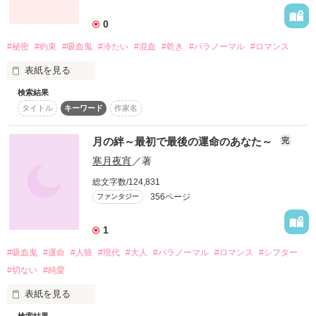
詳しく検索
0
検索対象
#秘密
#約束
#吸血鬼
#冷たい
#混血
#乾き
#パラノーマル
#ロマンス
タイトル
キーワード
作家名
表紙コメント
表紙を見る
あらすじ
検索結果
タイトル
キーワード
作家名
ジャンル
初めての恋

月の絆～最初で最後の運命のあなた～
完
感想
寒月夜宵
／著
初めての出逢い

総文字数/124,831
ステータス
全て
完結
更新中
356ページ
ファンタジー
作品の長さ
長編
中編
短編
1
全てが初めてなはずなのに

#吸血鬼
#運命
#人狼
#現代
#大人
#パラノーマル
#ロマンス
#シフター
作品の長さについて
#切ない
#純愛
初めてではない感覚

コンテスト
表紙を見る
超短編！フェチから始まる溺愛コンテスト
検索結果