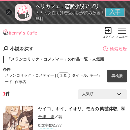
ベリカフェ - 恋愛小説アプリ
入手
大人の女性向け恋愛小説が読み放題！
無料
ログイン
メニュー
小説を探す
検索履歴
「メランコリック・コメディー」の作品一覧・人気順
条件
メランコリック・コメディー |
タイトル, キーワ
対象
再検索
ード, 作家名
1
件
検索ワード
ヤイコ、キイ、イオリ、モカの 陶芸体験
完
を含む
舟津 湊
／著
総文字数/2,777
を除く