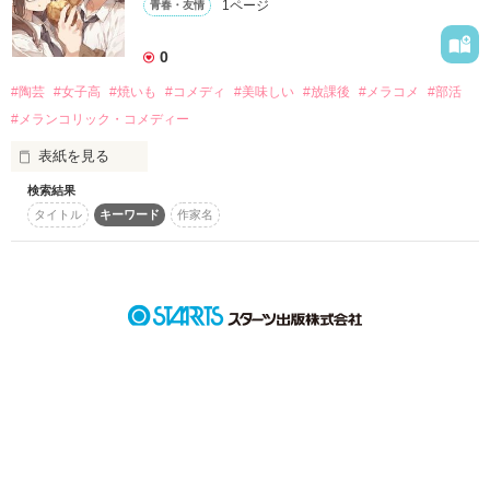
1ページ
青春・友情
詳しく検索
0
検索対象
#陶芸
#女子高
#焼いも
#コメディ
#美味しい
#放課後
#メラコメ
#部活
タイトル
キーワード
作家名
表紙コメント
#メランコリック・コメディー
あらすじ
表紙を見る
検索結果
瞬殺されてもめげないもん！ 

ジャンル
タイトル
キーワード
作家名
孤高の陶芸部員を巻き込んだ、

感想
こだわり激ウマ焼きイモ大作戦！
ステータス
全て
完結
更新中
作品を読む
作品の長さ
長編
中編
短編
作品の長さについて
コンテスト