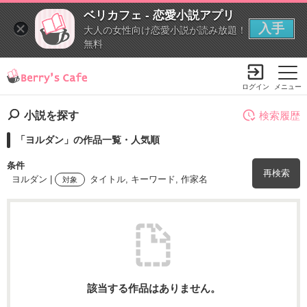
ベリカフェ - 恋愛小説アプリ
入手
大人の女性向け恋愛小説が読み放題！
無料
ログイン
メニュー
小説を探す
検索履歴
「ヨルダン」の作品一覧・人気順
条件
再検索
ヨルダン |
タイトル, キーワード, 作家名
対象
検索ワード
を含む
該当する作品はありません。
を除く