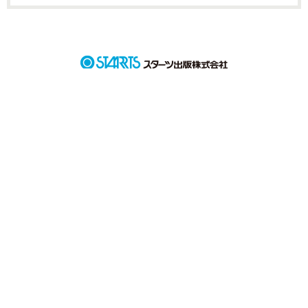
詳しく検索
検索対象
タイトル
キーワード
作家名
表紙コメント
あらすじ
ジャンル
感想
ステータス
全て
完結
更新中
作品の長さ
長編
中編
短編
作品の長さについて
コンテスト
超短編！フェチから始まる溺愛コンテスト