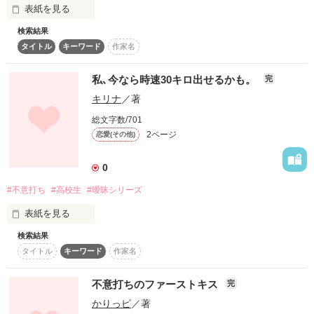
表紙を見る
作品を読む
検索結果
彼には秘密があるようです

タイトル
キーワード
作家名
壁ドンしながら彼は言いました

私､今なら時速30キロ出せるかも。
完
キリナ
／著
総文字数/701
2ページ
恋愛(その他)
「誰にも言うなよ」

0
#不意打ち
#高校生
#曖昧シリーズ
表紙を見る
▽ ᐛ △ ᐛ  ▷

検索結果
タイトル
キーワード
作家名
＊短編＊

不意打ちのファーストキス
完
文化系の私が

彼氏いない歴＝年齢

かりっピ
／著