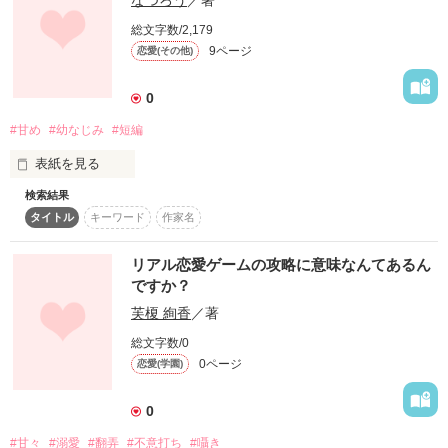
なつろう
／著
総文字数/2,179
一般庶民で負けず嫌い。根性なら誰にも負けない綾瀬愛美(ｱﾔｾｱ
9ページ
恋愛(その他)
ｲﾐ)

0
お金持ちで超イケメンなくせに変態でドＳ王子…もはや王様の
一ノ瀬風馬(ｲﾁﾉｾﾌｳﾏ)

#甘め
#幼なじみ
#短編
「キス、しよっか？」

表紙を見る
「…やだ……やっぱりして？」

検索結果
タイトル
キーワード
作家名
このキスに捕まったら…もう―

逃　げ　ら　れ　な　い

リアル恋愛ゲームの攻略に意味なんてあるん
今日も私は

ですか？
大好きなりょーちゃんの

二人のハチャメチャ学園ラブストーリー（※甘々です）始まり
芙榎 絢香
／著
ます。

ふいうち

総文字数/0
0ページ
恋愛(学園)
に惑わされるのだろう

0
作品を読む
#甘々
#溺愛
#翻弄
#不意打ち
#囁き