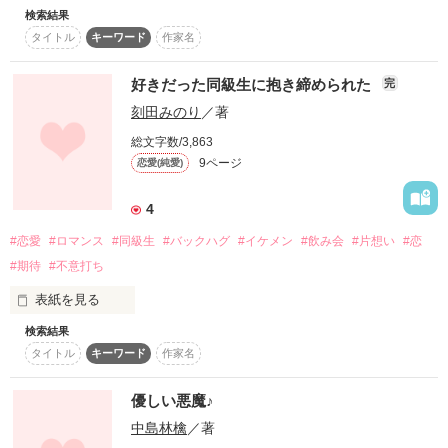
キスもそれ以上も未経験なOL

検索結果
スターツ出版小説投稿サイト合同企画「1話からの長編大
宇浦 美和(ううら みわ)・25歳

タイトル
キーワード
作家名
賞」ベリーズカフェ会場
×

その他の条件
動画あり
コミックあり
好きだった同級生に抱き締められた
完
社内一モテる最低男

刻田みのり
／著
氷室 昴(ひむろ すばる)・27歳

だって、君が好きだから

総文字数/3,863
9ページ
恋愛(純愛)
大嫌い、そう思うのに

4
だから、君をカンジテいたいんだ…

彼の言葉に溺れていく

#恋愛
#ロマンス
#同級生
#バックハグ
#イケメン
#飲み会
#片想い
#恋
#期待
#不意打ち
表紙を見る
＊＊＊＊

検索結果
「今度こそロマンスを期待してもいいよね？」

叶わなくたっていいから

タイトル
キーワード
作家名
商社に勤める大野まゆか(28)と高校のときの同級生だった本田
start/20130616

くん(28)の物語。

優しい悪魔♪
end/20130706

中島林檎
／著
加筆修正/20140116

「好きだった同級生と再会した」の続編です。

ただ､側で隣で、笑っていて下さい
