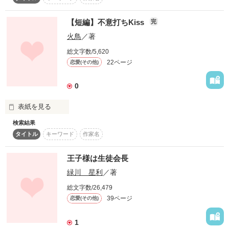
【短編】不意打ちKiss
完
作品を読む
火鳥
／著
総文字数/5,620
時に甘く

22ページ
恋愛(その他)
0
時に切なく

表紙を見る
検索結果
タイトル
キーワード
作家名
＼きすみーぷりーず!／

彼は私にいろいろなはじめてをくれました

王子様は生徒会長
緑川 星利
／著
あたしの唇、

総文字数/26,479
誰のもの？

39ページ
恋愛(その他)
「ネイは...俺のだから」

1