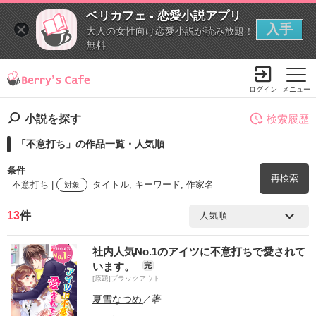
ベリカフェ - 恋愛小説アプリ
入手
大人の女性向け恋愛小説が読み放題！
無料
ログイン
メニュー
小説を探す
検索履歴
「不意打ち」の作品一覧・人気順
条件
再検索
不意打ち |
タイトル, キーワード, 作家名
対象
13
件
検索ワード
社内人気No.1のアイツに不意打ちで愛されて
を含む
います。
完
[原題]ブラックアウト
を除く
夏雪なつめ
／著