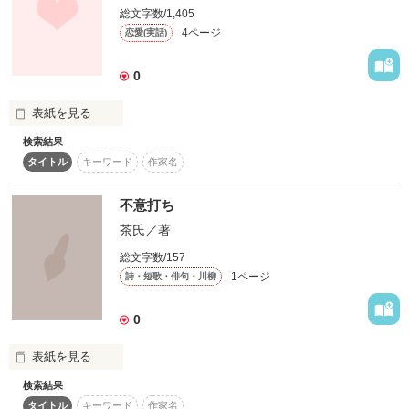
いつも恋したい高校２年生

唯一活動的になる瞬間

総文字数/1,405
4ページ
恋愛(実話)
新沢  寧位  

ｱﾗｻﾜ  ﾈｲ

君の所へ

0
激チャリです。

表紙を見る
×

検索結果
＊私、今なら時速30キロ出せるかも。＊
わたしの実話の短編ですっ お恥ずかしいですがぜひ見てくださ
タイトル
キーワード
作家名
い///
普段はごく真面目なメガネ男子

不意打ち
作品を読む
でも実は・・・？！

作品を読む
茶氏
／著
守谷 那津紀  

総文字数/157
ﾓﾘﾔ  ﾅﾂｷ

1ページ
詩・短歌・俳句・川柳
0
表紙を見る
▽ ᐛ △ ᐛ  ▷

検索結果
やられた。
タイトル
キーワード
作家名