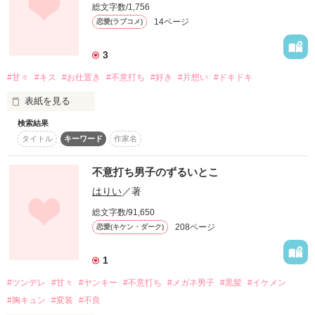
総文字数/1,756
昔好きだった人からの電話。

14ページ
恋愛(ラブコメ)
2013/07/13/

Berry’s Cafe総合ランキング

でも、期待通りになるかというと……。

3
1位

まゆかは本田くんとのロマンスを迎えることができるのでしょ
"Ｉ LOVE YU"

#甘々
#キス
#お仕置き
#不意打ち
#好き
#片想い
#ドキドキ
本当にありがとうございます

うか？

表紙を見る
皆様にお楽しみいただけると幸いです！

＊＊＊＊

検索結果
君は、優しくてスポーツができて勉強ができてかっこよくて

作品を読む
タイトル
キーワード
作家名
私には手に届かない人だった…

レビューありがとうございます

聖凪砂さま

作品を読む
不意打ち男子のずるいとこ
でも、まさかそんな君が

はりい
／著
悪魔だったなんて…

＊＊＊＊

総文字数/91,650
208ページ
恋愛(キケン・ダーク)
2017/6/8

読んでくれれば嬉しいです(´V`)♪

マカロン文庫より電子書籍発売中です

1
since2013*0420
(こちらは改稿前の内容となります)

#ツンデレ
#甘々
#ヤンキー
#不意打ち
#メガネ男子
#黒髪
#イケメン
#胸キュン
#変装
#不良
作品を読む