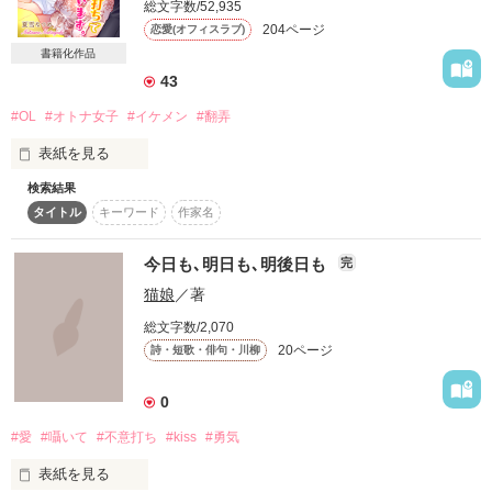
総文字数/52,935
詳しく検索
204ページ
恋愛(オフィスラブ)
書籍化作品
検索対象
43
タイトル
キーワード
作家名
表紙コメント
#OL
#オトナ女子
#イケメン
#翻弄
あらすじ
表紙を見る
ジャンル
検索結果
タイトル
キーワード
作家名
恋は盲目

感想
今日も､明日も､明後日も
完
猫娘
／著
あなた以外

ステータス
全て
完結
更新中
総文字数/2,070
何も、見えなくなるほどに

20ページ
作品の長さ
詩・短歌・俳句・川柳
長編
中編
短編
作品の長さについて
0
＊＊＊＊

#愛
#囁いて
#不意打ち
#kiss
#勇気
コンテスト
表紙を見る
超短編！フェチから始まる溺愛コンテスト