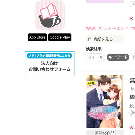
超短編！フェチ
フ
スターツ出版小
その他の条件
#恋愛
#ハッピーエンド
#
動画あり
App Store
Google Play
表紙を見る
検索結果
特殊な力を受け継いで
階段の踊り場で皇帝で
タイトル
キーワード
子は代々王家に嫁ぐこ
に耐え、結婚したとい
父の後妻の娘、つまり
る。しかも、彼女を隣
由になれる。自由にな
[
姉が彼女を階段から落
運ばれてしまう。隣国
橘
て強面で、彼女に対し
総
可愛いレディがおれの
ィクターの言葉とは裏
恋
エもいつしかヴィクタ
エを離縁した皇帝と彼
※ハッピーエンド確約
書籍化作品