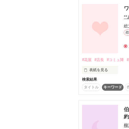
私と彼とでは住む世界も
ワ
ただ、私も彼と一緒で
それだけは同じなんだ

**
総
2017.10.10～2017.10.2
2017.10.29　番外編公開
恋
日向千夏さん　神咲美希
レビューありがとうござ
・。*・。*・。*・。*・
#花屋
#店長
#コミュ障
表紙を見る
読んでくださった皆様
本当にありがとうございま
検索結果
君のいない世界で、今日
それに伴い発売日の一ヵ月
タイトル
キーワード
君のいない世界で、俺だ
一部試し読みとなります
(こちらは改稿前のものに
君の元へいく覚悟がで
書籍版では諸事情によ
伯
不器用に笑うひとりの女
また、ふたりの甘々な
よろしければ覗いてみて
柳