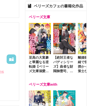
ベリーズカフェの書籍化作品
ベリーズ文庫
至高の大富豪
離婚前夜に内
冷
【絶対王者な
と華麗なる逆
緒で世継ぎを
や
バディシリー
転婚【ベリー
授かったら～
生
ズ】曲者な財
ズ文庫溺愛ア
策士な御曹司
を
閥御曹司、笑
関係
ンソロジー】
はママとベビ
～
顔の圧で契約
ーを執愛で守
つ
妻を攻め立て
ベリーズ文庫with
り離さない～
様
激烈愛で貫く
し
。

る。