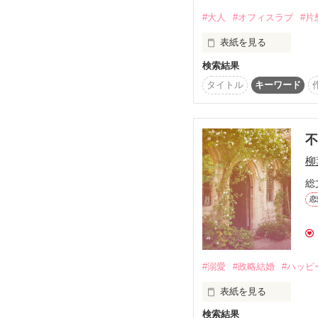
#大人
#オフィスラブ
#片
表紙を見る
検索結果
ただ側にいたい

タイトル
キーワード
それだけじゃあ

足らなくなりました

柳
総
恋
#溺愛
#政略結婚
#ハッピ
表紙を見る
検索結果