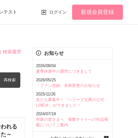
新規会員登録
ンテスト
ログイン
検索履歴
お知らせ
2026/08/04
夏季休業中の運営につきまして
再検索
2026/05/25
「ファン登録」名称変更のお知らせ
2025/11/26
友だち募集中！「ベリーズ文庫の公式
LINE＠」ができました！
2024/07/19
を含む
作家の皆さまへ 複数サイトへの作品掲
載についてご案内
拾われる
した～
を除く