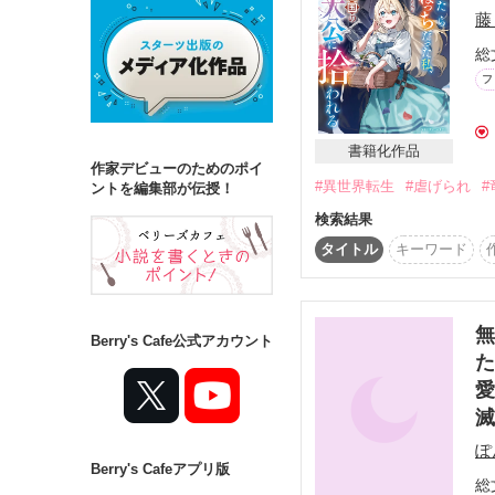
藤
総
詳しく検索
フ
検索対象
タイトル
キ
書籍化作品
作家デビューのためのポイ
#異世界転生
#虐げられ
#
ジャンル
ントを編集部が伝授！
検索結果
タイトル
キーワード
ステータス
全て
完結
無
Berry's Cafe公式アカウント
た
作品の長さ
愛
長編
中編
ぽ
Berry's Cafeアプリ版
コンテスト
総