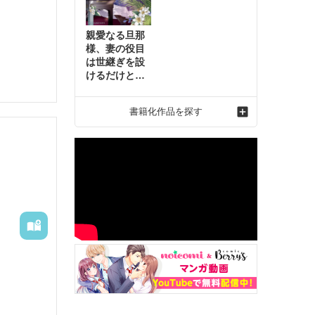
親愛なる旦那
様、妻の役目
は世継ぎを設
けるだけと聞
いておりまし
たが～虐げら
書籍化作品を探す
れ才女の幸せ
な結婚～2