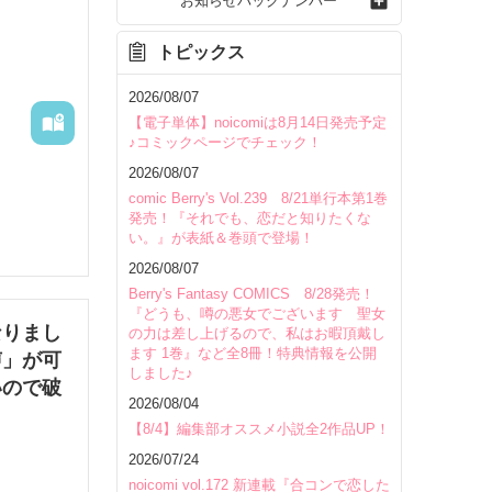
お知らせバックナンバー
トピックス
2026/08/07
【電子単体】noicomiは8月14日発売予定
♪コミックページでチェック！
2026/08/07
comic Berry's Vol.239 8/21単行本第1巻
発売！『それでも、恋だと知りたくな
い。』が表紙＆巻頭で登場！
2026/08/07
Berry's Fantasy COMICS 8/28発売！
『どうも、噂の悪女でございます 聖女
なりまし
の力は差し上げるので、私はお暇頂戴し
ます 1巻』など全8冊！特典情報を公開
声」が可
しました♪
いので破
2026/08/04
いて
【8/4】編集部オススメ小説全2作品UP！
2026/07/24
noicomi vol.172 新連載『合コンで恋した