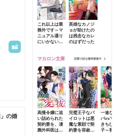
これ以上は業
英雄なカノジ
務外です～マ
ョが助けたの
ニュアル通り
は残念なカレ
にいかない彼
のはずだった
に無難な日々
を崩されて～
マカロン文庫
恋愛小説を随時募集中
高慢令嬢に追
完璧王子なパ
一途な社長パ
執
様」の婚
い詰められた
イロットは悪
パvsママ大好
士
契約妻を、凄
魔な素顔で契
きちびっこ息
偽
腕外科医はこ
約妻を容赦な
子～私を捨て
情
の手で愛し抜
く激愛する
たはずの元夫
堕