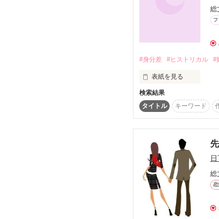
この作品に出会ってく
総
未来をあきらめようとし
フ
なぁ、俺は君のいない
☆みやのもりさんへ

#身分差
#ヒストリカル
#
いつもレビューありが
と読み比べていない私
表紙を見る
私自身も過去作品とも
検索結果
はじめまして！ほのぼのし
タイトル
キーワード
日
総
恋