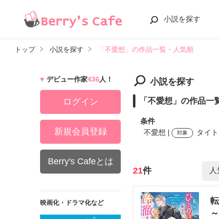
小説を探す
トップ
小説を探す
「不愛想」の作品一覧・人気順
デビュー作家
436
人！
小説を探す
「不愛想」の作品一
ログイン
条件
新規会員登録
不愛想 |
タイト
対象
Berry's Cafeとは
検索ワード
21
件
転
映画化・ドラマ化など
～