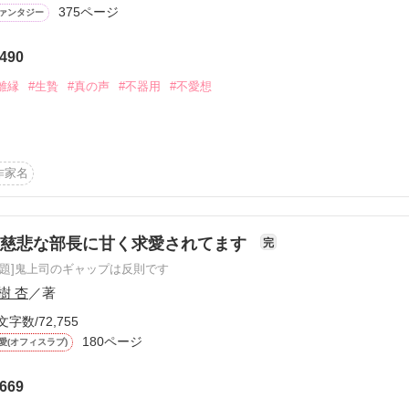
から始まる溺愛コンテスト
375ページ
ァンタジー
説投稿サイト合同企画「1話からの長編大賞」ベリーズカフェ
490
離縁
#生贄
#真の声
#不器用
#不愛想
コミックあり
いるといわれるアンダーソン公爵家の令嬢サエ・アンダーソンは、この
あり夫であるネイサン・サッカリーから離縁を宣言される。アンダーソ
作家名
とが決められており、彼女も例外ではなかった。その為、幼少から厳し
うのに、彼女は夫からいっさい顧みられなかった。それどころか、夫は
義姉と公然と浮気をしていた、そして、彼女と離縁後義姉と結婚すると
国の国王に生贄に捧げるとも宣言した。だが、彼女は内心よろこんだ。
無慈悲な部長に甘く求愛されてます
完
れるのなら、生贄でもなんでもなるわ、と。が、その踊り場で事故が起
原題]鬼上司のギャップは反則です
としたのだ。全身を強く打ち、気を失うサエ。気を失ったまま、彼女は
オーディントン国の国王に会うサエ。国王ヴィクター・ホワイトウェイ
樹 杏
／著
て非情かつ無情だった。が、彼女はきく。感じる。「うわぁ、可愛い。
文字数/72,755
妻に？」と。事故のショックで彼女は目覚めたのだ。特殊な力「真の声
180ページ
腹な真の声。そのお茶目で愛くるしい言葉の数々、まっすぐで真摯な想
愛(オフィスラブ)
ーに心を許すようになり……。というか、うまく扱うようになり……。
女の義姉は、つぎつぎに不運に襲われて……。

669
。ゆるゆるでご都合主義な設定、ご容赦願います。