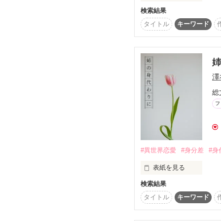
経営管理部

検索結果
彼が私の目の前に現れた
小松 和花（26）

クビを宣告するためだと
・。*・。*・。*・。*・
タイトル
キーワード
「君が欲しいんだ。いっ
2017/12/5　Start

2018/1/31　End

どう転んだら、こういっ
澤
☆*｡Many thanks for you
「専務は、なにをなさり
准ゆあまま様

総
聖凪砂様

フ
「そうだな、とりあえず
みやのもり様

「はいっ！？」

━－━－━－━－━－━
『無慈悲な部長に甘く求
彼の真意がまったく読め
2018年5月刊として

#異世界恋愛
#身分差
#身
冗談？　新手の嫌がらせ
マカロン文庫化しました
表紙を見る
でも

読んでくださった皆様

本当にありがとうござい
検索結果
王太子の婚約者として
「取って食ったりなん
━－━－━－━－━－
リーゼルはそれを承諾
タイトル
キーワード
「……気を許したらどう