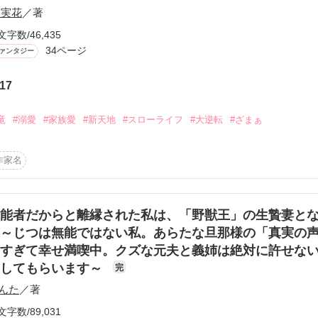
 実花
／著
文字数/46,435
34ページ
ァンタジー
ーワード
作家名
表紙コメント
あらすじ
17
竜
#溺愛
#家族愛
#新天地
#スローライフ
#大逆転
#ざまぁ
感想
作家名
更新中
能者だからと離縁された私は、「野獣王」の生贄妻と
～じつは無能ではない私。あらたな旦那様の「真実の
すぎて幸せ満喫中。クズな元夫と義姉は絶対に許せな
短編
滅してもらいます～
完
作品の長さにつ
んた
／著
文字数/89,031