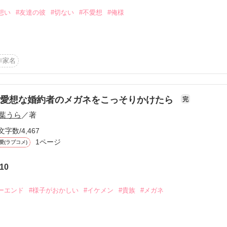
想い
#友達の彼
#切ない
#不愛想
#俺様
作家名
不愛想な婚約者のメガネをこっそりかけたら
完
葉うら
／著
文字数/4,467
1ページ
愛(ラブコメ)
作品を読む
10
ーエンド
#様子がおかしい
#イケメン
#貴族
#メガネ