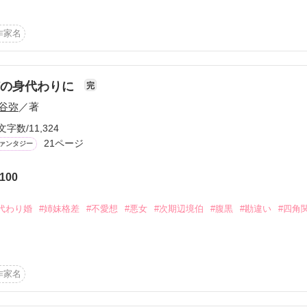
のはてっきり

思ったのに

。*・。*・

作家名
たい、いくら必要だ？」

た状況になるのか。

姉の身代わりに
完
谷弥
／著
r review.*☆

たいんですか？」

文字数/11,324
21ページ
ァンタジー
笑ってみてくれないか？」

－━－━－━－━

100
愛されています』

ない。　なにこれ。

代わり婚
#姉妹格差
#不愛想
#悪女
#次期辺境伯
#腹黒
#勘違い
#四角
？

。

ました。

選ばれたリーゼルであるが「婚約者を交換しろ」と姉のエリンが口にした
てしないから、少しは気を許してくれないか？」

━－━－━－━－━
し、姉の代わりにキャスリック辺境伯の息子、オーガストの婚約者とな
作家名
なりますか？」
