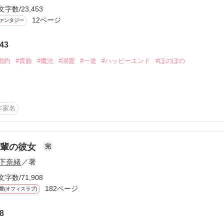
ださったすべての方に感謝しています！
文字数/23,453
ていた俺が見つけた未来。

12ページ
ァンタジー
世界で、もう少し生きてもいいのだろうか。

作品を読む
43
婚約
#貴族
#魔法
#溺愛
#一途
#ハッピーエンド
#ほのぼの
とうございます。私の作品をこんな短期間でたくさんお読みいただき、
に、気づかないような発見をしていただいているような気持ちでいます
う一度向き合う機会をいただいているようで感謝しています。
たお話ですがお付き合いいただけますと嬉しいです( ⁎ᵕᴗᵕ⁎ )
作家名
作品を読む
作品を読む
先輩の彼女
完
下奈緒
／著
文字数/71,908
182ページ
愛(オフィスラブ)
8