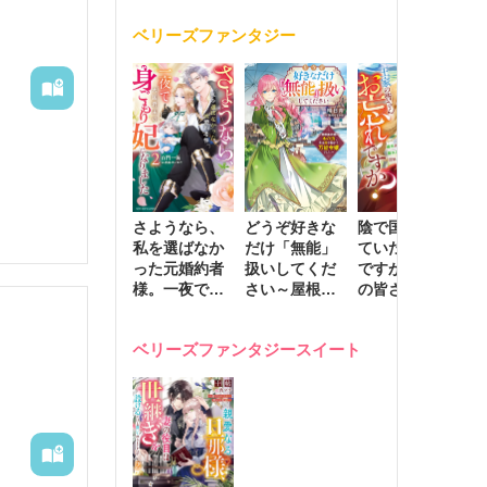
く
が息子に負け
ベリーズファンタジー
じと溺愛して
きます～
いろいろ
。そして
さようなら、
どうぞ好きな
陰で国を支え
転
私を選ばなか
だけ「無能」
ていたのは私
と
った元婚約者
扱いしてくだ
ですが、王家
っ
様。一夜で大
さい～屋根裏
の皆さんお忘
国
国君主の身ご
部屋の本の
れですか？～
に
もり妃になり
虫、実は国を
追放された隠
不
ベリーズファンタジースイート
ました２
動かす万能令
れ才女の辺境
保
嬢でした～
スローライフ
で
計画～
能
し