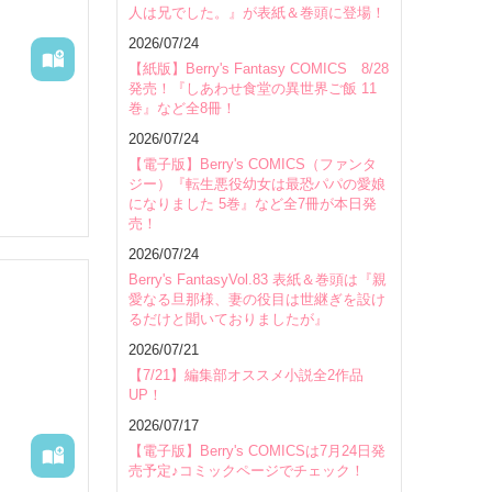
人は兄でした。』が表紙＆巻頭に登場！
会場
2026/07/24
【紙版】Berry's Fantasy COMICS 8/28
発売！『しあわせ食堂の異世界ご飯 11
巻』など全8冊！
2026/07/24
【電子版】Berry's COMICS（ファンタ
日宮殿の
ジー）『転生悪役幼女は最恐パパの愛娘
になりました 5巻』など全7冊が本日発
ン家の女
売！
い妃教育
彼女の実
2026/07/24
も宣言す
Berry's FantasyVol.83 表紙＆巻頭は『親
やっと自
愛なる旦那様、妻の役目は世継ぎを設け
こる。義
るだけと聞いておりましたが』
隣国へと
2026/07/21
はごつく
こんなに
【7/21】編集部オススメ小説全2作品
」に。ヴ
UP！
いに、サ
2026/07/17
一方、サ
【電子版】Berry's COMICSは7月24日発
売予定♪コミックページでチェック！