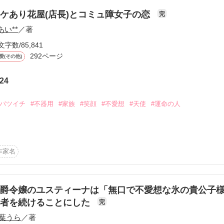
作品を読む
立場もまったく違うのに

作品を読む
ケあり花屋(店長)とコミュ障女子の恋
完
自分の仕事に責任と誇りを持ってる

あい**
／著
文字数/85,841
3



292ページ
愛(その他)
さん　聖凪砂さん

24
います！

。*・。*・。*・。*・。*・。*・

#バツイチ
#不器用
#家族
#笑顔
#不愛想
#天使
#運命の人
のおかげでベリーズ文庫化となりました。

す！(2018年4月刊です)

も俺は呼吸をしている。

前となる2018年3月9日より

作家名
けがまだ生きている。

。どうかご了承ください。

なります)

きないまま生きている俺が出会ったのは

り会社名、ブランド名等を変更しています。

爵令嬢のユスティーナは「無口で不愛想な氷の貴公子
。

エピソードも随所に加筆しています。

約者を続けることにした
完
くださいね。

葉うら
／著