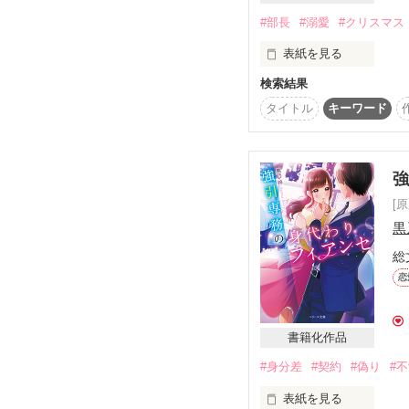
#部長
#溺愛
#クリスマス
表紙を見る
検索結果
とある聖夜、

タイトル
キーワード
上司の秘密を

知ってしまいました

[
「いいから黙ってついて
黒
総
鬼と恐れられる彼の素顔
恋
・。*・。*・。*・。*・
ホダカ・ホールディング
書籍化作品
営業統括部長

冴島 賢人（31）

#身分差
#契約
#偽り
#
♡

表紙を見る
ホダカ・ホールディング