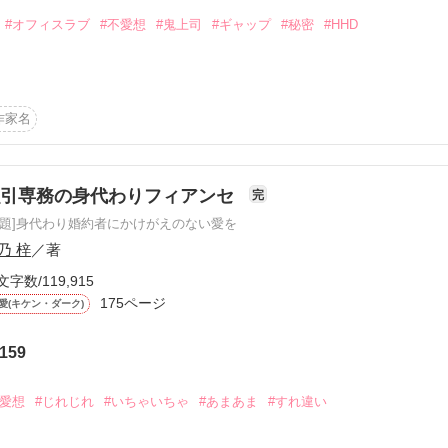
#オフィスラブ
#不愛想
#鬼上司
#ギャップ
#秘密
#HHD
作品を読む
作家名
強引専務の身代わりフィアンセ
完
原題]身代わり婚約者にかけがえのない愛を
こい」

乃 梓
／著
文字数/119,915
は…

175ページ
愛(キケン・ダーク)
。*・。*・

159
ス

不愛想
#じれじれ
#いちゃいちゃ
#あまあま
#すれ違い
ス
