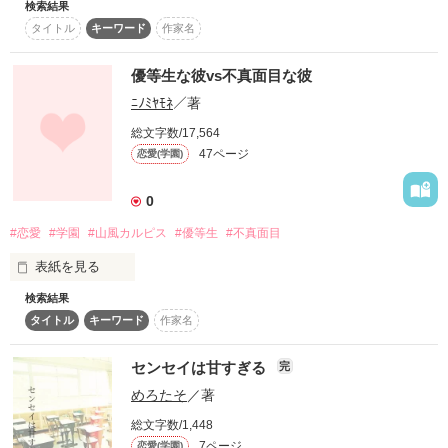
検索結果
学校1不真面目かつプレイガールらしい、あたしは何故か…学
タイトル
キーワード
作家名
校1不真面目かつプレイボーイなあいつと、面接ごっこ⁉⁉⁉

「将来の夢は、なんですか？」

優等生な彼vs不真面目な彼
ﾆﾉﾐﾔﾓﾈ
／著
「世界征服～♪」

総文字数/17,564
「しっかりとした、将来の夢は？」

47ページ
恋愛(学園)
「キャバ嬢でーす」

0
「お前…まじぶっ飛ばす‼」

#恋愛
#学園
#山風カルピス
#優等生
#不真面目
学校1不真面目かつプレイガール

表紙を見る
                ×

検索結果
私の学園には2人の王子がいる

タイトル
キーワード
作家名
成績は学年トップ。運動神経も抜群。

作品を読む
センセイは甘すぎる
完
めろたそ
／著
いつも女の子に囲まれてる人気者で笑顔が宝石みたいにキラキ
ラしてる、誰にでも優しい生徒会長

総文字数/1,448
7ページ
恋愛(学園)