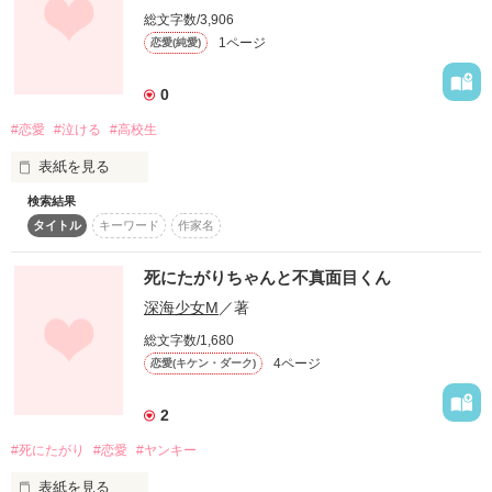
黒髪で成績優秀。

総文字数/3,906
だけど、見た目と行動がちょっと　

1ページ
恋愛(純愛)
不真面目な女の子。

その一言で私の運命は大きく変わった

定番の金髪不良×眼鏡真面目っ子の方程式を崩す

0
2人の方程式の''答え''は―――？
#恋愛
#泣ける
#高校生
表紙を見る
作品を読む
•*¨*•.¸¸♬•*¨*•.¸¸♪•*¨*•.¸¸♬•*¨*•.¸¸♪

検索結果
あの河川敷から全てが始まった。

タイトル
キーワード
作家名
素直な女の子

頑張る事の大切さも、頑張らない事の重要さも、何もかもキミ
須崎 羽奈 (スザキ ハナ)

が教えてくれたから
死にたがりちゃんと不真面目くん
×

深海少女M
／著
総文字数/1,680
作品を読む
不真面目男子

4ページ
恋愛(キケン・ダーク)
橘 稜太 (タチバナ リョウタ)

2
•*¨*•.¸¸♬•*¨*•.¸¸♪•*¨*•.¸¸♬•*¨*•.¸¸♪

#死にたがり
#恋愛
#ヤンキー
表紙を見る