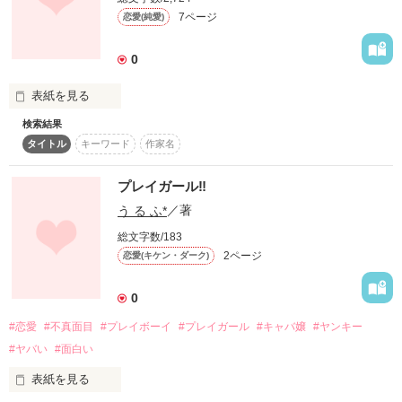
もし相手に惚れたら負けで

7ページ
恋愛(純愛)
好きになるに決まってる___

0
相手に俺が卒業するまで

表紙を見る
食堂の昼飯をおごる！

検索結果
「なあ、お前はなんでそんな格好をするんだ？」

タイトル
キーワード
作家名
～短編～

プレイガール‼
作品を読む
う る ふ*
／著
☆完結☆

真面目な生徒会長と超問題児な女の子の話。
総文字数/183
2ページ
恋愛(キケン・ダーク)
作品を読む
作品を読む
0
#恋愛
#不真面目
#プレイボーイ
#プレイガール
#キャバ嬢
#ヤンキー
#ヤバい
#面白い
表紙を見る