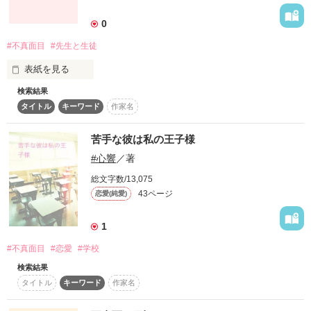
詳しく検索
0
検索対象
#不真面目
#先生と生徒
タイトル
キーワード
作家名
表紙コメント
表紙を見る
あらすじ
検索結果
タイトル
キーワード
作家名
ジャンル
普通の先生だったら

苦手な彼は私の王子様
真面目な所とか、

感想
#心響
／著
あるでしょ？

総文字数/13,075
ステータス
全て
完結
更新中
43ページ
恋愛(純愛)
でも…、戸田先生は

作品の長さ
長編
中編
短編
1
#不真面目
#恋愛
#学校
作品の長さについて
いつも不真面目です。

検索結果
コンテスト
タイトル
キーワード
作家名
超短編！フェチから始まる溺愛コンテスト