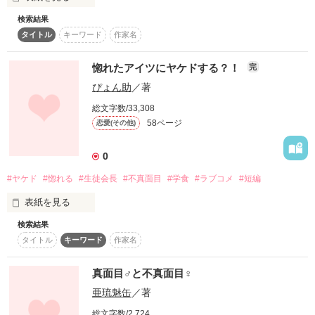
｢あ、俺のことは好きにならないでね｣

検索結果
死にたがりの森下夢と自殺を止めたい不真面目の龍ヶ峰玲音の
タイトル
キーワード
作家名
とか言ったくせに

惚れたアイツにヤケドする？！
完
｢あー、わりぃ。この子俺のお気に入りなんだわ｣

作品を読む
ぴょん助
／著
総文字数/33,308
｢なんでだろ、すっごい手離したくない｣

58ページ
恋愛(その他)
0
#ヤケド
#惚れる
#生徒会長
#不真面目
#学食
#ラブコメ
#短編
惑わせるようなことばかり言わないで！！

表紙を見る
検索結果
タイトル
キーワード
作家名
これじゃあ

明日から俺とお前が付き合う

真面目♂と不真面目♀
亜琉魅缶
／著
総文字数/2,724