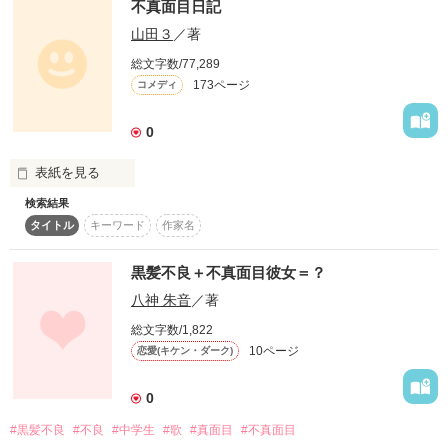
不真面目日記
でも、

スターツ出版小説投稿サイト合同企画「1話からの長編大
山田３
／著
賞」ベリーズカフェ会場
総文字数/77,289
その他の条件
動画あり
コミックあり
173ページ
コメディ
たまに見せる真剣な所も、

0
私知ってる。

表紙を見る
検索結果
タイトル
キーワード
作家名
不良っぽい生徒達8人が、

先生×生徒の恋

真面目になるために必死

黒髪不良＋不真面目彼女＝？
どうぞご覧下さい

に頑張ったり頑張らなか

八神 朱音
／著
ったりする話である。 

総文字数/1,822
10ページ
恋愛(キケン・ダーク)
作品を読む
0
でも結局ならないのであった……。
#黒髪不良
#不良
#中学生
#歌
#真面目
#不真面目