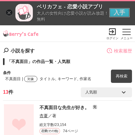
ベリカフェ - 恋愛小説アプリ
入手
大人の女性向け恋愛小説が読み放題！
無料
ログイン
メニュー
小説を探す
検索履歴
「不真面目」の作品一覧・人気順
条件
再検索
不真面目 |
タイトル, キーワード, 作家名
対象
13
件
検索ワード
不真面目な先生が好き。
完
を含む
杏夏
／著
総文字数/23,154
を除く
74ページ
恋愛(その他)