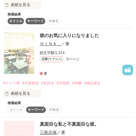
表紙を見る
作品を読む
検索結果
え・・・・

タイトル
キーワード
作家名
不良だったの？！

彼のお気に入りになりました
ある日誰もしらない中学校に入った夏佳。

ＨＩＮＡ．
／著
そこで黒髪のある男子と出会い―――

総文字数/1,314
「お前その靴下どうした？」

5ページ
恋愛(ラブコメ)
「べ、別に・・・何色がいいか

0
わかんなかったからしょうがないでしょ?!」

#チャラ男
#不真面目
#女好き
#浮気性
#学園
#彼氏彼女
初対面だったけど

表紙を見る
話しやすいやつだと思ってたのに―――――!!

検索結果
「おい、てめぇら、ふざけてんじゃねぇぞ!!」

タイトル
キーワード
作家名
こ、この豹変っぷりはなんなんだ―――?!

真面目な私と不真面目な彼。
｢じゃあ、須崎さんは俺と浮気すれば良くない？｣

不良だけど、黒髪。

三島志保
／著