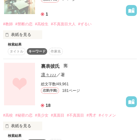
1
この学園の理事長の息子、イコールお金持ち。

実力はあるのにやる気がないサボり魔。

#教師
#禁断の恋
#高校生
#不真面目大人
#ずるい
けど全然いばってなくて皆に一目置かれてる、クールな一匹狼

表紙を見る
検索結果
「卒業まで俺と楽しいことしない？？」

タイトル
キーワード
作家名
そんな2人になぜか気に入られる超平凡な私

私の長年の思い人のセンセイに告白の手紙を見られてしまい…

裏表彼氏
完
みんなが憧れる学園の王子達に振り回されて心臓遣いまくりの
凛々♪♪♪
／著
　　　　　ずるい大人『五十嵐柊』

毎日

　　　　　　　　　　×

総文字数/49,961
　　　　　ツンデレ少女『春園りん』

181ページ
恋愛(学園)
『俺と付き合う？』

18
二人が織り成すこいの行方は…
『あんたさ、俺に惚れてんの？』

#高校
#秘密の恋
#美少女
#真面目
#不真面目
#秀才
#イケメン
表紙を見る
作品を読む
優等生な彼vs不真面目な彼

検索結果
学年一の天然だが成績優秀
