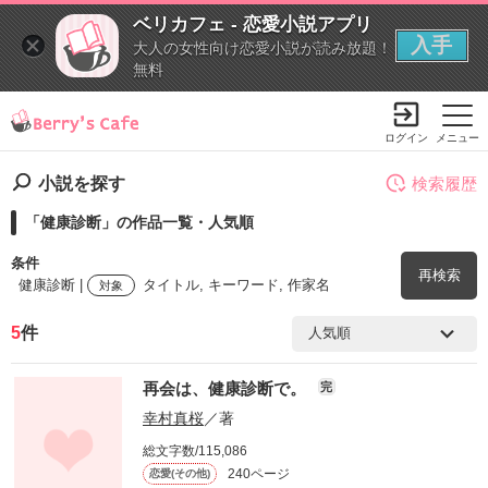
ベリカフェ - 恋愛小説アプリ
入手
大人の女性向け恋愛小説が読み放題！
無料
ログイン
メニュー
小説を探す
検索履歴
「健康診断」の作品一覧・人気順
条件
再検索
健康診断 |
タイトル, キーワード, 作家名
対象
5
件
検索ワード
再会は、健康診断で。
完
を含む
幸村真桜
／著
総文字数/115,086
を除く
240ページ
恋愛(その他)