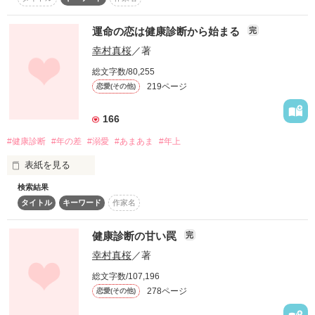
スターツ出版小説投稿サイト合同企画「1話からの長編大
賞」ベリーズカフェ会場
運命の恋は健康診断から始まる
完
        それは成り行きでついてしまった嘘。

幸村真桜
／著
その他の条件
動画あり
コミックあり
総文字数/80,255
219ページ
恋愛(その他)
           私がついた嘘、彼のついた嘘。

166
作品を読む
#健康診断
#年の差
#溺愛
#あまあま
#年上
  健康診断で出会った彼との恋は、嘘から始まるーーー。

表紙を見る
検索結果
タイトル
キーワード
作家名
      人を好きになる理由って、何だろう。

健康診断の甘い罠
完
幸村真桜
／著
健康診断のために訪れる企業で会うあの人のことが気になるの
はどうしてなんだろう。

総文字数/107,196
278ページ
恋愛(その他)
        横川 歩 (よこかわ あゆむ) 30歳

作品を読む