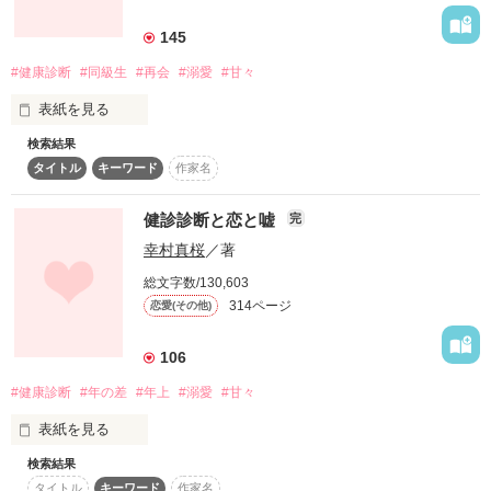
詳しく検索
145
検索対象
#健康診断
#同級生
#再会
#溺愛
#甘々
タイトル
キーワード
作家名
表紙コメント
表紙を見る
あらすじ
検索結果
タイトル
キーワード
作家名
      西川 かえ、二十五歳。職業、看護師。

ジャンル
健診診断と恋と嘘
完
感想
幸村真桜
／著
二度と会うこともないと思っていた苦い思い出のある相手と、
思わぬ形で再会する。

総文字数/130,603
ステータス
全て
完結
更新中
314ページ
恋愛(その他)
作品の長さ
長編
中編
短編
106
   一度目は偶然で片付けられた。でも二度目は……?

#健康診断
#年の差
#年上
#溺愛
#甘々
作品の長さについて
表紙を見る
コンテスト
再会した彼との恋は、健康診断から始まる ―――――。

検索結果
超短編！フェチから始まる溺愛コンテスト
タイトル
キーワード
作家名