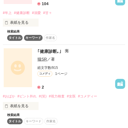
104
           健診センター勤務の看護師。

#年上
#健康診断
#溺愛
#甘々
表紙を見る
    高倉 宗一郎 (たかくら そういちろう) 45歳

検索結果
タイトル
キーワード
作家名
健康診断のために訪れた企業で出会ったその人は、猫のような
               健診先のお客さん。

目を細めて微笑む。

｢健康診断｡｣
完
年の差十五歳の二人の恋は、健康診断から始まるーーー。

猫SR
／著
「俺と付き合わない?それ、治したいと思わない?俺の事利用し
ていいからさ」

総文字数/915
1ページ
コメディ
その言葉が、始まりで……彼の仕掛けた甘い罠に嵌まってい
く。

2
それとも、自ら望んで飛び込んでいるのか……。

#おばか
#ピント外れ
#(笑)
#視力検査
#女医
#コメディー
作品を読む
表紙を見る
       山口 千紗(やまぐち ちさ) 24歳

検索結果
他の場所にも掲載しています｡
       健診センター勤務の看護師。男嫌い。

タイトル
キーワード
作家名