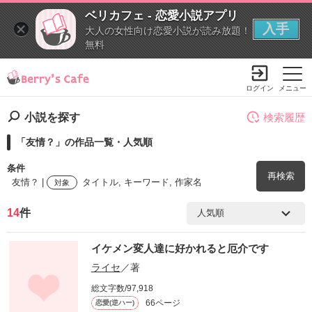
ベリカフェ - 恋愛小説アプリ
入手
大人の女性向け恋愛小説が読み放題！
無料
ログイン
メニュー
小説を探す
検索履歴
「友情？」の作品一覧・人気順
条件
再検索
友情？ |
タイトル, キーワード, 作家名
対象
14
件
検索ワード
イケメン変人達に好かれると厄介です
を含む
ライセ
／著
総文字数/97,918
を除く
66ページ
恋愛(逆ハー)