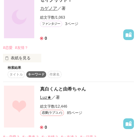
作品を読む
カゲノア
／著
人生選択屋ってね...」

総文字数/1,063
3ページ
ファンタジー
「レイ、五月蝿い...

...さて、今日も仕事を始めるよ」

0
#恋愛
#友情？
表紙を見る
白いワンピースを着ている少女とその隣にいる男の人は、今日
もこの空を飛び回る...

検索結果
神に選ばれてしまった主人公である

タイトル
キーワード
作家名
神崎当麻...ここで彼は神としての仕事、

恋愛、はちゃめちゃバトルと大忙し？！
真白くんと由希ちゃん
Luz★
／著
作品を読む
総文字数/12,446
85ページ
恋愛(ラブコメ)
0
仕事のために
