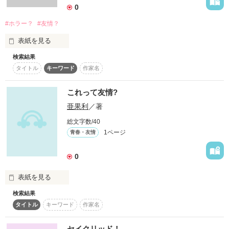
0
#ホラー？
#友情？
初任給２兆円の企業が！

表紙を見る
検索結果
『ねぇねぇ！人生選択屋って、知ってる？』

僕はそこにすぐエントリーしてみることにしたんだ。
タイトル
キーワード
作家名
『は？何それ』

これって友情?
作品を読む
亜果利
／著
『え～？知らないの？

総文字数/40
 あのね、人生選択屋って言うのはね

1ページ
青春・友情
悩んでいる時とかに、いきなり女の人と男の人が現れて、２つ
0
の選択を出して～...』

表紙を見る
検索結果
そんな話を聞いていた少女と男性が1人...。

あたしの友情についての気持ち書きまぁす
タイトル
キーワード
作家名
「君も変な名前を付けられたね～... 

セイクリッド！