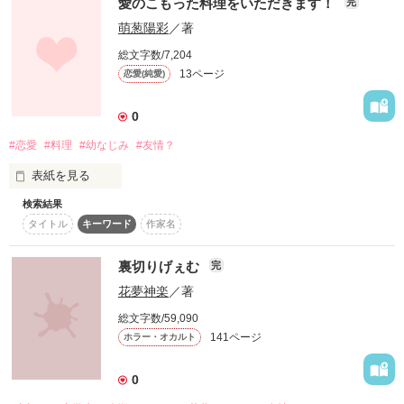
愛のこもった料理をいただきます！
完
止めたくても、どうしようもなくて止められない……。

萌葱陽彩
／著
口から言葉で吐き出すことは叶わない。

総文字数/7,204
13ページ
恋愛(純愛)
だから、自分なりの文章で綴って吐き出したい。

0
#恋愛
#料理
#幼なじみ
#友情？
誰か、教えてください。

表紙を見る
―どうすれば、止められますか？

検索結果
「お母さん！お父さん！」

タイトル
キーワード
作家名
友達だよ？」」

部屋の扉が開き、私の娘が顔を出す。私と最愛の旦那は、顔を
見合わせて娘を見つめた。

裏切りげぇむ
完
作品を読む
花夢神楽
／著
「これ、たまたま見つけたんだけど…」

一体‥‥‥‥‥‥

総文字数/59,090
娘は、私たちにとあるアルバムを見せた。私は、それを手に取
141ページ
ホラー・オカルト
ってページをめくる。

0
「あー…懐かしいね」
