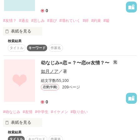
修正

0
２０１４年３月２１日～
では、興味のある方だけ

#友情？
#過去
#悲しみ
#喜び
#壊れていく
#絆
#約束
#嘘
どうぞお入りください…………

表紙を見る
作品を読む
検索結果
「あたしたち、ずっと友達でいようね」

タイトル
キーワード
作家名
「うん、ずっと友達」

幼なじみ×恋＝？〜恋or友情？〜
完
友達になった日、そんな重い約束をした。約束が儚いものなん
如月ノア
／著
て、自分が一番よくわかっていたはずなのに……。

総文字数/55,100
私の知らないその顔は、最初から全部隠していたの？

作品を読む
209ページ
恋愛(学園)
悲しみの全てを隠していたなら、最初から私たちは惹かれあっ
0
てないとわかるから……。

#幼なじみ
#友情
#中学生
#イケメン
#取り合い
表紙を見る
検索結果
家が隣同士で、私にはいっつも意地悪な幼なじみのキミ。

タイトル
キーワード
作家名