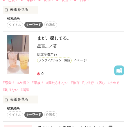
#‥恋愛？
#‥青春？
#‥友情？
#‥友達？
#‥日常？
表紙を見る
検索結果
タイトル
キーワード
作家名
この関係は

☆.。.:*・°☆.。.:*・°☆.。.:

何なのだろうか‥‥‥。

まだ、探してる。
              謎の少女   リミ

星宙。
／著
                         ×

              謎の美少年  レイ

総文字数/497
「真白！好きだよ！！」

4ページ
ノンフィクション・実話
「うん。俺も！」

0
#恋愛？
#友情？
#家族？
#満たされない
#依存
#共依存
#病む
#求める
でも、こんな俺たち‥‥‥

作品を読む
#足りない
#渇望
表紙を見る
「あんたら、つきあってんの？」

検索結果
ドン引きされるかもしれない、率直な心の内―。

タイトル
キーワード
作家名
「「え？

でもこれが全て。
