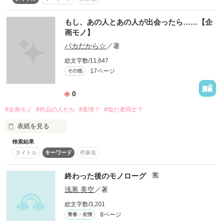
水村　リイ　(ﾅｶﾑﾗ ﾘｲ)　？？歳

スターツ出版小説投稿サイト合同企画「1話からの長編大
「…君と僕は、運命の糸で結ばれてる事を宣言したい…な？い
賞」ベリーズカフェ会場
もし、あの人とあの人が出会ったら……【企
や、させてもらう…かな？」

画モノ】
作品を読む
その他の条件
動画あり
コミックあり
バカだから☆
／著
「私に構わないで。殺しますよ」

総文字数/11,647
何故か…バイトをしていると、ある日急に謎のイケメン変人達
17ページ
その他
に好かれた主人公。

うん…。世界が破滅する位、面倒臭い。変人共の相手は。誰
か、助けて下さい──。

0
#企画モノ
#作品の人たち
#友情？
#似た者同士？
バカみたいな…それでいて、タマにドキッとするような、しな
いような…。

表紙を見る
変人３人には、悲しい過去もあって……？

検索結果
タイトル
キーワード
作家名
これは、私の……

バカみたいな、それでいて平和な日常生活が始まります。友情
バカだからの作品で

もぼちぼち入ってます！

終わった後のモノローグ
完
ノロノロと、更新させて、いただきます。

浅葱 美空
／著
作品の中の人たちが

他の作品の人に会ったら……という話です

総文字数/3,201
書き始め

２０１３年５月１８日～

8ページ
青春・友情