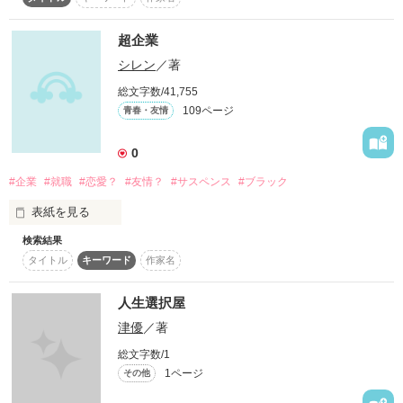
もうほっといてほしい。なのに、なんで構ってくるの！？

超企業
せっかく友達がたくさんできたのに、キミのことで悩んでばか
作品を読む
シレン
／著
り！

総文字数/41,755
そんな時、夏休みにたまたま“あること”を聞いちゃって……。

109ページ
青春・友情
なぜか様子がおかしい親友は、あの人が好きなみたい。

0
友情？恋？私は、どっちを選ぶの……？

#企業
#就職
#恋愛？
#友情？
#サスペンス
#ブラック
表紙を見る
検索結果
タイトル
キーワード
作家名
現代、不況が続くこの世の中。

作品を読む
人生選択屋
就職先も決まらない大学四年生の僕は路頭に迷っていた。

津優
／著
総文字数/1
1ページ
その他
ある日いつものように就活ウェブを開いてみると、なんと！
