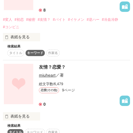
詳しく検索
8
検索対象
#変人
#初恋
#秘密
#友情？
#バイト
#イケメン
#逆ハー
#冷血冷静
タイトル
キーワード
作家名
表紙コメント
#コンビニ
あらすじ
表紙を見る
検索結果
初恋も未定

ジャンル
タイトル
キーワード
作家名
冷たくて、いつも冷静　触れると逆に火傷？

ドライアイスみたいな主人公

原野　優　(ﾊﾗﾉ ﾕｳ)　１６歳

友情？恋愛？
感想
「まず、精神病院に行く事をオススメしますよ？」

miuheart
／著
ステータス
全て
完結
更新中
謎のイケメン変人１

総文字数/6,479
七原　リン　(ﾅﾅﾊﾗ ﾘﾝ)　？？歳

9ページ
恋愛(その他)
「アナタを、俺の命と引き換えに欲しいです」

作品の長さ
長編
中編
短編
0
謎のイケメン変人２

作品の長さについて
高梁　アラタ　(ﾀｶﾊｼ ｱﾗﾀ)　？？歳

「もし、僕と君が結婚すれば、世界には平和が訪れ。やがて、
表紙を見る
コンテスト
戦争どころか、喧嘩が無くなる。そして…(以下略」

検索結果
高校生になった美羽と由梨絵は中学校からの親友。由梨絵に好
超短編！フェチから始まる溺愛コンテスト
タイトル
キーワード
作家名
謎のイケメン変人3

きな人が出来て美羽は応援するつもりだったが。。。？