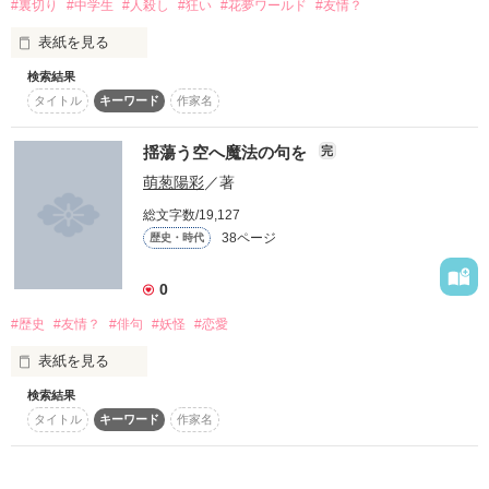
#裏切り
#中学生
#人殺し
#狂い
#花夢ワールド
#友情？
私服の上からエプロンを付け、料理をしている私やそれを美味
何なのだろうか‥‥‥‥。

しそうに食べる旦那の姿。

表紙を見る
旦那とプライベートで行った旅行の写真、プロポーズされた日
検索結果
-私は、狂ってなんかいない。狂っているのはこの世界の方だろ
に撮った、私と旦那が作った料理――。

タイトル
キーワード
作家名
う？-

私は、全てを懐かしく思いながらページをめくった。
舞台はある中学校。参加する人は全員中学2年生。

揺蕩う空へ魔法の句を
完
萌葱陽彩
／著
過去の捻れた運命を元に…

作品を読む
総文字数/19,127
共通するものとは…

38ページ
歴史・時代
作品を読む
0
#歴史
#友情？
#俳句
#妖怪
#恋愛
「只今より、裏切りげぇむをはじめるよっ！」

表紙を見る
検索結果
私は歴史が大好きな普通の高校生。だったはずなんだけど…。

裏切られるのは、私か？それとも…
タイトル
キーワード
作家名
私は妖怪と人間が共存していたという江戸時代にタイムスリッ
プしたらしい！

作品を読む