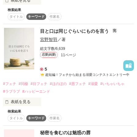
表紙を見る
スターツ出版小説投稿サイト合同企画「1話からの長編大
検索結果
賞」ベリーズカフェ会場
そのあまりにも甘い誘惑に、私の理性が音を立てて崩れてい
タイトル
キーワード
作家名
ペットサロンで働く

綿谷すみれ　２５歳

その他の条件
動画あり
コミックあり
目と口は同じぐらいにものを言う
完
×

宮野智羽
／著
作品を読む
サロンの常連客

総文字数/6,639
喜多川　要　２８歳

11ページ
恋愛(純愛)
5
私だけが

超短編！フェチから始まる溺愛コンテストエントリー中
彼の秘密を知っている

#フェチ
#同棲
#目フェチ
#ほのぼの
#唇フェチ
#溺愛
#いちゃいちゃ
#ラブラブ
#ハッピーエンド
表紙を見る
作品を読む
検索結果
如月 柊斗　（きさらぎしゅうと）　２４歳

タイトル
キーワード
作家名
唇フェチ

最初はフェチに対して良い印象を持っておらず、千夏に悟られ
秘密を食むのは魅惑の唇
ないように隠していた。
