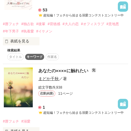
詳しく検索
53
超短編！フェチから始まる溺愛コンテストエントリー中
検索対象
#唇フェチ
#独占欲
#後輩
#背徳感
#大人の恋
#オフィスラブ
#意地悪
タイトル
キーワード
作家名
表紙コメント
#年下男子
#執着愛
#イケメン
あらすじ
表紙を見る
ジャンル
検索結果
タイトル
キーワード
作家名
顔がよくて仕事もできるけど、いつも無気力な後輩の大槻く
ん。

感想
そんな彼の『完璧な形の唇』をこっそり鑑賞し楽しんでいただ
あなたの××××に触れたい
完
けなのに……。

まどか千秋
／著
ステータス
全て
完結
更新中
お昼休みのオフィスで、朝の混み合うエレベーターの中で、賑
総文字数/9,938
やかな居酒屋の廊下で――。

作品の長さ
11ページ
長編
中編
短編
恋愛(純愛)
周囲の目を盗み、猫が鼻先をこすり合わせるような短いキスを
仕掛けては、なにごともなかったかのように涼しい顔をする大
作品の長さについて
1
槻くん。

超短編！フェチから始まる溺愛コンテストエントリー中
コンテスト
#唇フェチ
#溺愛
「このままふたりで抜けて、俺の部屋に行きましょう

超短編！フェチから始まる溺愛コンテスト
ふたりきりになれば、ひと晩中、好きなだけキスできる」
