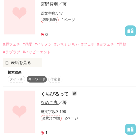
宮野智羽
／著
犬のような性格で、甘え上手。

総文字数/847
×

1ページ
恋愛(純愛)
白河 千夏　（しらかわ ちなつ）　２４歳

0
目フェチ

#唇フェチ
#溺愛
#イケメン
#いちゃいちゃ
#フェチ
#目フェチ
#同棲
眼球が好きなのではなく、あくまでも感情がこもっている
#ラブラブ
#ハッピーエンド
『目』が好き。

クール系でサバサバしているところがある。

表紙を見る
柊斗の扱いが上手。

検索結果
如月 柊斗　（きさらぎしゅうと）　２４歳

＊＊＊

タイトル
キーワード
作家名
唇フェチ

最初はフェチに対して良い印象を持っておらず、千夏に悟られ
くちびるって
完
ないように隠していた。

なめこ丸
／著
犬のような性格で、甘え上手。

作品を読む
総文字数/3,198
×

2ページ
恋愛(その他)
白河 千夏　（しらかわ ちなつ）　２４歳

1