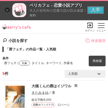
ベリカフェ - 恋愛小説アプリ
入手
大人の女性向け恋愛小説が読み放題！
無料
ログイン
メニュー
小説を探す
検索履歴
「唇フェチ」の作品一覧・人気順
条件
再検索
唇フェチ |
タイトル, キーワード, 作家名
対象
5
件
検索ワード
大槻くんの唇はイジワル
完
を含む
きたみまゆ
／著
総文字数/6,050
を除く
11ページ
恋愛(オフィスラブ)