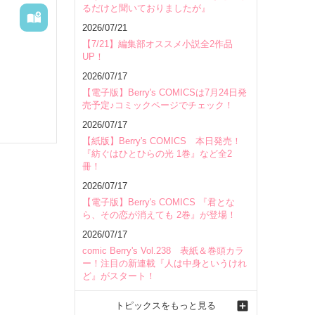
るだけと聞いておりましたが』
会場
2026/07/21
【7/21】編集部オススメ小説全2作品
UP！
2026/07/17
【電子版】Berry's COMICSは7月24日発
売予定♪コミックページでチェック！
2026/07/17
【紙版】Berry's COMICS 本日発売！
『紡ぐはひとひらの光 1巻』など全2
冊！
2026/07/17
【電子版】Berry's COMICS 『君とな
ら、その恋が消えても 2巻』が登場！
2026/07/17
のこと、
comic Berry's Vol.238 表紙＆巻頭カラ
ー！注目の新連載『人は中身というけれ
ど』がスタート！
トピックスをもっと見る