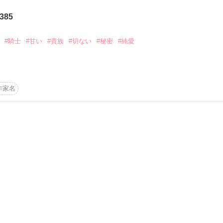
から始まる溺愛コンテスト
385
説投稿サイト合同企画「1話からの長編大賞」ベリーズカフェ
#騎士
#甘い
#貴族
#切ない
#秘密
#純愛
コミックあり
文庫には書き下ろし番外編がついています。

作品を読む
作家名
城にやってきたのは、落ちぶれ田舎貴族の伯爵令嬢、ステファニー。

、圧倒的な美しさと王たる迫力を持つ、大公殿下だった。

テファニーは、城内でスリルある生活を送っていたが……そんなある日
い……。
