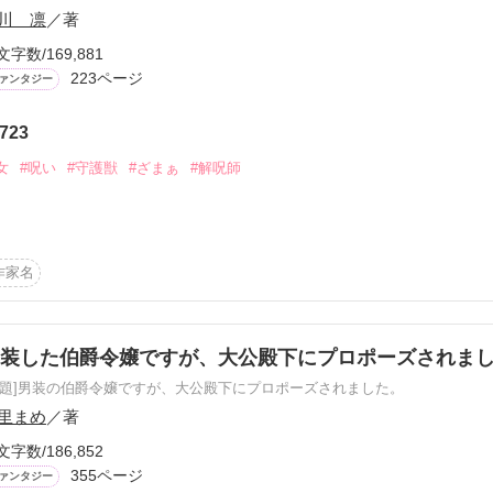
川 凛
／著
文字数/169,881
223ページ
ァンタジー
ーワード
作家名
表紙コメント
あらすじ
723
女
#呪い
#守護獣
#ざまぁ
#解呪師
感想
毎日を送っていた護国聖女のエリアナ

よって別人になって断罪されてしまう

作家名
れてショックを受けたが……

更新中
なことでは!?

！

男装した伯爵令嬢ですが、大公殿下にプロポーズされま
原題]男装の伯爵令嬢ですが、大公殿下にプロポーズされました。
隣国に向かうエリアナを待つのは

短編
それに……恋？

里まめ
／著
作品の長さにつ
文字数/186,852
355ページ
元聖女が、大公殿下のもとで活躍するお話

ァンタジー