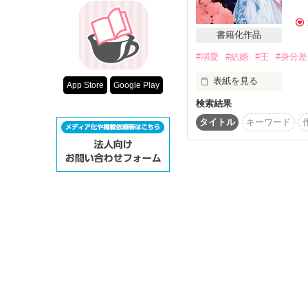
超短編！フェチ
スターツ出版小
2024/11/10　公開

書籍化作品
2025/12/29　更新

#溺愛
#結婚
#王
#身分差
その他の条件
動画あり
表紙を見る
App Store
Google Play
検索結果
＊改稿前の文章です。
タイトル
キーワード
女であることを隠して
彼女の前に現れたのは
なぜか気に入られたス
殿下に裸を見られてしま
「女……？」
