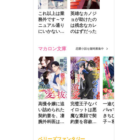
これ以上は業
英雄なカノジ
務外です～マ
ョが助けたの
ニュアル通り
は残念なカレ
にいかない彼
のはずだった
に無難な日々
を崩されて～
マカロン文庫
恋愛小説を随時募集中
高慢令嬢に追
完璧王子なパ
一途な社長パ
執
い詰められた
イロットは悪
パvsママ大好
士
契約妻を、凄
魔な素顔で契
きちびっこ息
偽
腕外科医はこ
約妻を容赦な
子～私を捨て
情
の手で愛し抜
く激愛する
たはずの元夫
堕
く
が息子に負け
ベリーズファンタジー
じと溺愛して