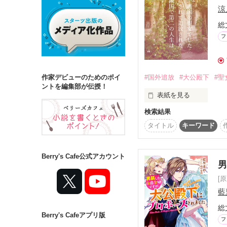
涼
総
詳しく検索
フ
検索対象
タイトル
キ
#国外追放
#大公殿下
#聖
作家デビューのためのポイ
ジャンル
ントを編集部が伝授！
表紙を見る
検索結果
力を搾取されるだけの
ある日、何者かの手に
タイトル
キーワード
聖女の力を失い、追放さ
ステータス
全て
完結
でもこれって、ラッキー
Berry's Cafe公式アカウント
別人、自由、第二の人生
作品の長さ
[
ポジティブにとらえて
長編
中編
地位と友情ともふもふ、
藍
総
Berry's Cafeアプリ版
コンテスト
これは新たな力を得た
フ