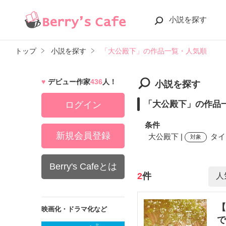
小説を探す
トップ
小説を探す
「大公殿下」の作品一覧・人気順
デビュー作家
436
人！
小説を探す
「大公殿下」の作品
ログイン
条件
新規会員登録
大公殿下 |
タイ
対象
Berry's Cafeとは
検索ワード
2
件
【
映画化・ドラマ化など