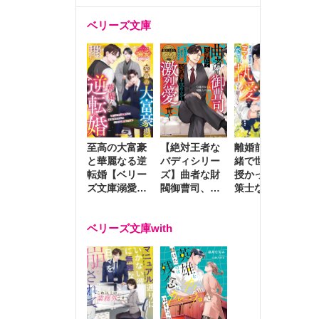
ベリーズ文庫
至高の大富豪
離婚前夜に内
冷
【絶対王者な
と華麗なる逆
緒で世継ぎを
や
バディシリー
転婚【ベリー
授かったら～
生
ズ】曲者な財
ズ文庫溺愛ア
策士な御曹司
を
閥御曹司、笑
ンソロジー】
はママとベビ
～
顔の圧で契約
ーを執愛で守
つ
妻を攻め立て
ベリーズ文庫with
り離さない～
様
激烈愛で貫く
し