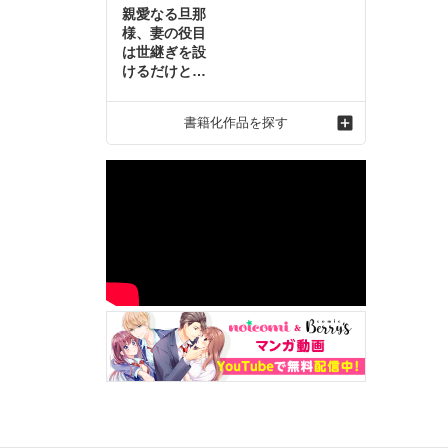
親愛なる旦那
様、妻の役目
は世継ぎを設
けるだけと聞
いておりまし
たが～虐げら
書籍化作品を探す
れ才女の幸せ
な結婚～2