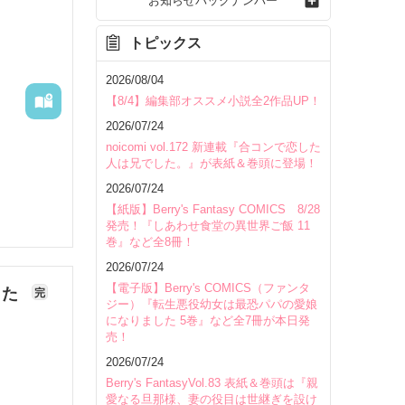
お知らせバックナンバー
トピックス
2026/08/04
【8/4】編集部オススメ小説全2作品UP！
2026/07/24
noicomi vol.172 新連載『合コンで恋した
人は兄でした。』が表紙＆巻頭に登場！
2026/07/24
【紙版】Berry's Fantasy COMICS 8/28
発売！『しあわせ食堂の異世界ご飯 11
巻』など全8冊！
2026/07/24
【電子版】Berry's COMICS（ファンタ
した
完
ジー）『転生悪役幼女は最恐パパの愛娘
になりました 5巻』など全7冊が本日発
売！
いて
2026/07/24
Berry's FantasyVol.83 表紙＆巻頭は『親
愛なる旦那様、妻の役目は世継ぎを設け