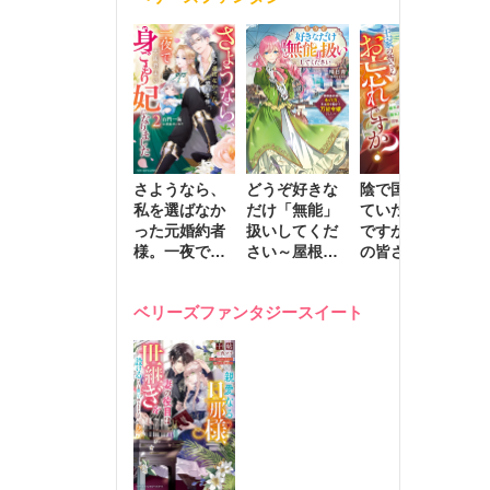
きます～
さようなら、
どうぞ好きな
陰で国を支え
転
私を選ばなか
だけ「無能」
ていたのは私
と
った元婚約者
扱いしてくだ
ですが、王家
っ
様。一夜で大
さい～屋根裏
の皆さんお忘
国
国君主の身ご
部屋の本の
れですか？～
に
もり妃になり
虫、実は国を
追放された隠
不
ベリーズファンタジースイート
ました２
動かす万能令
れ才女の辺境
保
嬢でした～
スローライフ
で
計画～
能
し