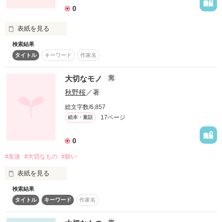
0
「なぁ？俺の女になってくれよ…」

甘えん坊の不良

表紙を見る
宮野　怜

検索結果
大切なもの
タイトル
キーワード
作家名
二人のためだけに世界が生まれたかのような甘くて切ない
LOVE　STORY――――――…

大切なモノ
完
作品を読む
秋野桜
／著
総文字数/6,857
作品を読む
17ページ
絵本・童話
0
#友達
#大切なもの
#願い
表紙を見る
検索結果
タイトル
キーワード
作家名
キミニトッテ タイセツナモノ
