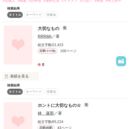
想いに気づいたとき、ただそれだけを思ったーー

#芸能人
#純愛
#お料理
#海外生活
#イケメン
#片思い
#再会
#年上男子
検索結果
「なぁ弘翔、男が両腕で守れる物はせいぜい一つか二つだ。お
タイトル
キーワード
作家名
＼柚子（〜YUZU〜）ｻﾝ／＼妃芽乃ｻﾝ／＼Ririnaｻﾝ／

前が本当に命を懸けて守りたいものはなんだ？」

*素敵な感想ありがとうございます*

大切なもの
完
野いちごGPエントリー作品です☆

RRRiMi
／著
よろしくお願いします！
総文字数/21,423
100ページ
恋愛(その他)
作品を読む
0
表紙を見る
＊暴力的な表現を含みます。苦手な方はご遠慮下さい＊

検索結果
もし

タイトル
キーワード
作家名
あの時

ホントに大切なもの☆
完
あなたに出会っていなかったら

林 蓮那
／著
こんなにも苦しむことはなかったのかな？

総文字数/65,224
でももう出会ってしまったの

43ページ
恋愛(純愛)