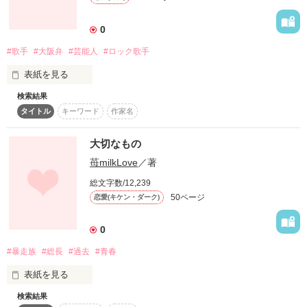
愛してしまったの

＊私、伊達さま、約三年ぶりの新作となります！

ずっと自分の中で温めてきた作品なので、

0
楽しんでいただければ幸いです！！＊

自分に嘘はつけないの……。

#歌手
#大阪弁
#芸能人
#ロック歌手
表紙を見る
検索結果
念願叶って歌手デビューを果たし、今や売れっ子歌手に成長し
更新情報などはTwitterにて発信中！

タイトル
キーワード
作家名
た来瞳。そんな彼女が付き合っているのが人気ロックアーティ
作品を読む
ぜひフォローお願いします！！

ストの明希。そんな二人のちょっと切ないラブストーリー☆　
(Twitterでは感想や意見なども、全て返信しています！)

でも、最後はﾊｯﾋﾟｰｴﾝﾄﾞ。
大切なもの
苺milkLove
／著
総文字数/12,239
作品を読む
50ページ
恋愛(キケン・ダーク)
0
#暴走族
#総長
#過去
#青春
表紙を見る
検索結果
では➡︎

 私の初めての小説ですO(≧∇≦)o
