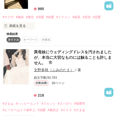
詳しく検索
995
検索対象
#ヤクザ
#極道
#激甘
#溺愛
#純愛
#イケメン
#組長
#若頭
#恋愛
タイトル
キーワード
作家名
表紙コメント
表紙を見る
あらすじ
検索結果
───男の人の優しさはもう信じられない。

タイトル
キーワード
作家名
ジャンル
異母妹にウェディングドレスを汚されました
が、本当に大切なものには触ることも許しま
感想
せん。
完
文野多咲（ふみのたえ）
／著
ステータス
全て
完結
更新中
誰のために…なんのために…

総文字数/30,783
作品の長さ
長編
中編
短編
38ページ
恋愛(純愛)
作品の長さについて
218
#ざまぁ
#ハッピーエンド
#スカッと
#スパダリ
#御曹司
コンテスト
#ヒーローは１０歳年上
#溺愛
#義叔父
#ＣＥＯ
#ざまあ
超短編！フェチから始まる溺愛コンテスト