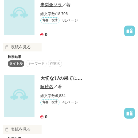
未梨亜ソラ
／著
大切な恋人に…。

作者の一方的な都合上、改訂版【３】の時間軸は【２】の地続
総文字数/18,706
きとさせていただきます。

81ページ
青春・友情
0
基本は変わらず、主に一真視点で進行します。

大切な家族に…。

表紙を見る
作品を読む
検索結果
俺(向井 空)は、ある日突然、大切な家族を失い、ガーベラハウ
タイトル
キーワード
作家名
スで赤の他人との新しい生活を始めることになった。

執筆開始　2012/01/31/

大切なﾓﾉの果てに…
暁砂名
／著
ガーベラハウスの住人は3人

総文字数/9,834
41ページ
青春・友情
中本健仁

作品を読む
貴方ハ何処マデ秘密ヲ隠シ通セル――――？
0
寺田亜沙子

寺田雛菊

表紙を見る
作品を読む