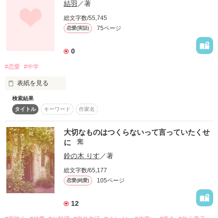
結羽
／著
「沙和を好きになりたいって思った」

総文字数/55,745
「なんつー顔してんだ、バカ」

75ページ
恋愛(実話)
颯太を好きな天然ガール

0
市川沙和＜ｲﾁｶﾜｻﾜ＞

×

　　×

#恋愛
#中学
亜弥を好きな男の子

平井颯太＜ﾋﾗｲｿｳﾀ＞

表紙を見る
　　×

沙和を好きな無愛想男子

検索結果
野上樹＜ﾉｶﾞﾐｲﾂｷ＞

タイトル
キーワード
作家名
短大生   横手美紅(よこてみく)

大切なものはつくらないって言っていたくせ
作品を読む
だけど…

に
完
恋は、心を傷付ける。

鈴の木 りす
／著
総文字数/65,177
けど、強くもしてくれたんだ…。

105ページ
恋愛(純愛)
12
ーー君に伝えたい。
