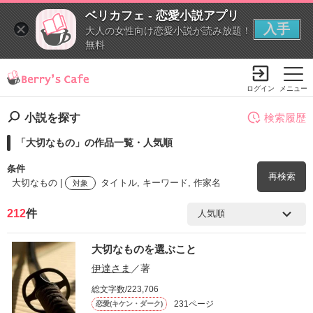
ベリカフェ - 恋愛小説アプリ
入手
大人の女性向け恋愛小説が読み放題！
無料
ログイン
メニュー
小説を探す
検索履歴
「大切なもの」の作品一覧・人気順
条件
再検索
大切なもの |
タイトル, キーワード, 作家名
対象
212
件
検索ワード
大切なものを選ぶこと
を含む
伊達さま
／著
総文字数/223,706
を除く
231ページ
恋愛(キケン・ダーク)