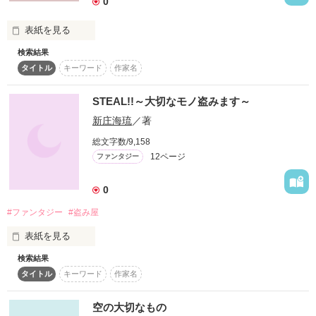
0
「覚悟はいいですか」番外編です

本棚に入れてくださった方、

ファンになってくださった方、

表紙を見る
ありがとう

本当にありがとうございます。

検索結果
私達は誰でも隠し事をしている。

タイトル
キーワード
作家名
感謝を込めて、急遽、番外編を描き上げたのでお届けします。

楽しんでいただけたら幸いです。

これからもよろしくな？

STEAL!!～大切なモノ盗みます～
＊パスワードは

新庄海琉
／著
「覚悟はいいですか」あとがきをご覧ください＊

総文字数/9,158
Merry　Christmas　！

12ページ
ファンタジー
それを誰かに話す。

2018・12・23

0
tapoo　🎅

#ファンタジー
#盗み屋
.。o○○o。..。o○○o。..。o○○o。..。o○○o。.

これは、前回公開していた【３】の改訂版です。

表紙を見る
2019･1･7　ランクインしました！

大切な友達に…。

検索結果
大国ティンレンでも随一の商業都市シュスに暮らすユーリ。

タイトル
キーワード
作家名
前回のを本棚に入れていただいていた皆さん、本当に申し訳あ
りません。

日々平凡に暮らすユーリのたった一つ変わった所。それは職
作品を読む
空の大切なもの
業。
