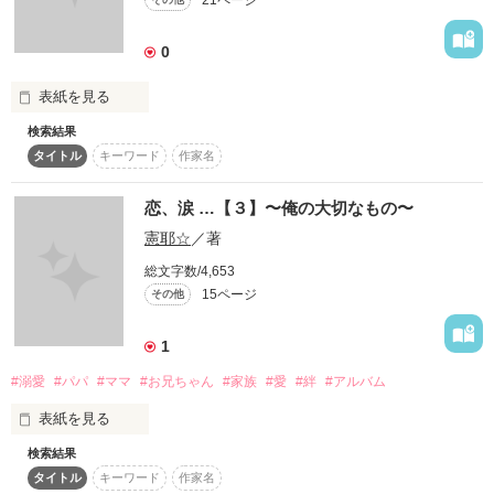
21ページ
俺は、君には敵わない――――

 本棚inしてくださった方や少しでも読んでくださった方は何か
書いてくださると嬉しいです｡

0
表紙を見る
CAST

 時間があれば読んでみて下さい｡

検索結果
あなたに逢えてよかった。

タイトル
キーワード
作家名
蘭越 椿沙*Rankoshi Tsubasa

小日向 翔真*Kohinata Shouma

あなたからたくさんの言葉や勇気、笑顔をもらって

恋、涙 …【３】〜俺の大切なもの〜
本当の自分を取り戻せたんだ。

憲耶☆
／著
あなたをもっと知りたいよ、

総文字数/4,653
15ページ
その他
作品を読む
今度は私があなたを笑顔にしたい。

1
でもあなたは遠い存在(ひと)

作品を読む
#溺愛
#パパ
#ママ
#お兄ちゃん
#家族
#愛
#絆
#アルバム
どんなに手を伸ばしても、決してつかんではくれないよね。

表紙を見る
でも、まだあなたを思い続けていいですか？

検索結果
タイトル
キーワード
作家名