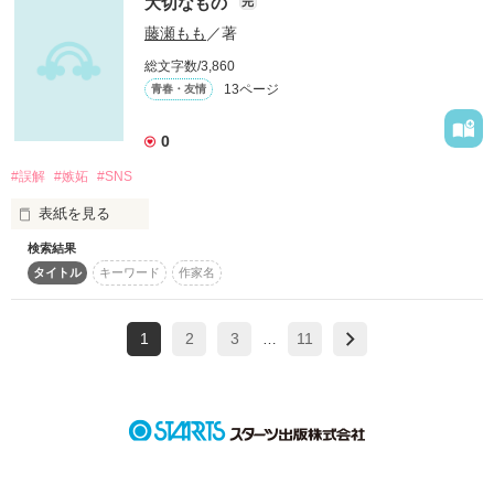
大切なもの
完
藤瀬もも
／著
ソレハ ナンデスカ？

総文字数/3,860
13ページ
青春・友情
“願いの泉”――。

0
#誤解
#嫉妬
#SNS
そこに行けば、あなたの願いを叶えてくれます。

表紙を見る
検索結果
作者の中であるあるなお話です。

しかし、あなたの願いを叶えるためには条件があります。

タイトル
キーワード
作家名
友だち関係とか彼氏彼女の関係とか

それは、あなたがあなたの『大切なモノ』を失うことで
1
2
3
11
色々なことを経験して私（桜井あい）が本当の友情に気づいて
…
す……。

いく物語です。

大切なもの書きなおしました。何度もすみません！｡ﾟ( ﾟ
இ௰இﾟ)ﾟ｡

――――――――――

まだまだというところもあると思いますが、感想やレビューく
ださると励みになります！直したらいいところなども教えてく