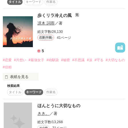
タイトル
キーワード
作家名
 誤字脱字などあると思いますが読んでくださると嬉しいです｡

歩くリラ冷えの風
完
冴木 詞雨
／著
 紅鷹(ﾍﾞﾆｵｳ)第15代目総長兼神崎組組長の娘

総文字数/26,130
 神崎 華凜 (ｶﾝｻﾞｷ ｶﾘﾝ)

41ページ
恋愛(学園)
作品を読む
5
 ×

#恋愛
#片想い
#最強女子
#幼馴染
#秘密
#不思議
#涙
#守る
#大切なもの
#信頼
 黒豹(ｺｸﾋｮｳ)第10代目総長

 高嶋 蒼 (ﾀｶｼﾏ ｿｳ)

表紙を見る
検索結果
 強く生きたいと思っている少女と傷を負った少年の物語｡

タイトル
キーワード
作家名
―第21作目―

ほんとうに大切なもの
『 aruku rirabie no kaze 』

  Start 2010.07.15

きき。
／著
総文字数/13,268
その他