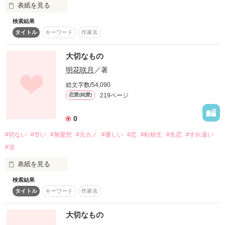
表紙を見る
私がいる意味なんてあるのだろうか。

スターツ出版小説投稿サイト合同企画「1話からの長編大
賞」ベリーズカフェ会場
検索結果
継母と異母妹に虐げられてきたヒロイン。

タイトル
キーワード
作家名
その他の条件
動画あり
コミックあり
最後に、スカッとします。

大切なもの
明花咲月
／著
スパダリ（30歳）　×　　ヒロイン（20歳）　

総文字数/54,090
219ページ
恋愛(純愛)
───愛していたはずの人から受けた傷を

溢れるほどの優しさで癒してくれたのは

0
甘くて優しい、ヤクザのあなたでした。

#切ない
#甘い
#無愛想
#元カノ
#優しい
#恋
#転校生
#失恋
#すれ違い
#涙
表紙を見る
sadsukgcさま、レビューありがとうございます！

ひめかさま、みかよさま、感想をありがとうございます！
検索結果
どうして恋は、

タイトル
キーワード
作家名
こんなにも、難しいのかな…？

作品を読む
「私のことも、見てよ」

大切なもの
秋庭組若頭   秋庭弘翔(あきばひろと)
