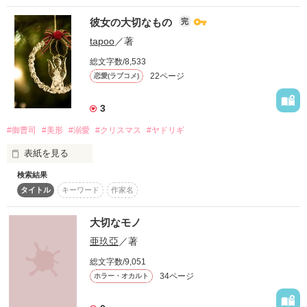
彼女の大切なもの
完
メグ・２５歳・職業：販売員

暗闇の中でただ１人

自分には自信がなくて、どうしたらいいか分からず…ただ単純
tapoo
／著
に日々を過ごしてきた。 

総文字数/8,533
そんなある日、一人のホストと出会い自分の考え方が変わり前
22ページ
恋愛(ラブコメ)
向きになろうと努力する一人の女性のお話です。

冷たい氷のように生きてきた

3
#御曹司
#美形
#溺愛
#クリスマス
#ヤドリギ
そんな俺が

作品を読む
表紙を見る
検索結果
🔶🔷🔶🔷🔶🔷🔶🔷🔶🔷🔶🔷🔶🔷🔶🔷🔶🔷

今は家庭を持ち、幸せに暮らしている

タイトル
キーワード
作家名
「私の家はあの家なの。

大切なものがあるので帰ります」

大切なモノ
こんな未来を掴めたのは

亜玖亞
／著
大切なもの？

それって俺と一緒にいるよりも大事なものなの？

総文字数/9,051
34ページ
ホラー・オカルト
○o。..。o○○o。..。o○○o。..。o○○o。..。o○

お前たちのおかげ
