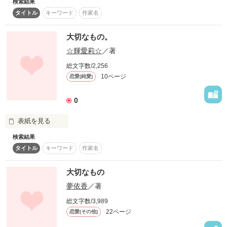
検索結果
許さない…

タイトル
キーワード
作家名
この3人と暮らして、俺はまた大切なものを見つけていく

絶対に許さない…

大切なもの。
そして、妹を失った俺はヒナ（雛菊）のことを大切に想ってい
私から大切なﾓﾉを奪ったあなたを絶対に許さない

☆輝愛莉☆
／著
くうちにヒナに惹かれていき・・・

復讐してやる

総文字数/2,256
10ページ
恋愛(純愛)
私やみんなの悲しみを恐怖と絶望に変えて…

作品を読む
0
あなたを壊してやる

            絶対に…
表紙を見る
検索結果
タイトル
キーワード
作家名
作品を読む
「冗談やめてください」

大切なもの
天然美少女

夢依香
／著
園咲　優梨

総文字数/3,989
×

22ページ
恋愛(その他)