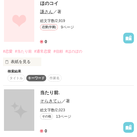
     言いたいの…

ほのコイ
謙さん
／著
    当たり前だけど…

作品を読む
総文字数/2,919
9ページ
恋愛(学園)
      聞きたいの…

0
#恋愛
#当たり前
#通常恋愛
#信頼
#ほのぼの
     ★ユウｻﾏ★

表紙を見る
素敵なレビューをありがとうございます！

検索結果
タイトル
キーワード
作家名
有馬 小姫 

作品を読む
当たり前.
そらきてぃ
／著
-Arima Saki-   

総文字数/2,023
×    

13ページ
その他
馬渕 猟兵

0