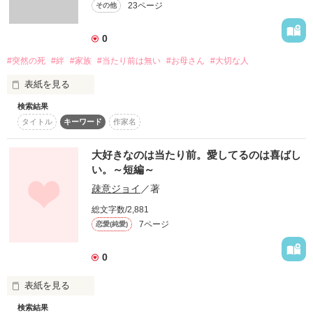
23ページ
その他
詳しく検索
検索対象
0
タイトル
キーワード
作家名
表紙コメント
#突然の死
#絆
#家族
#当たり前は無い
#お母さん
#大切な人
あらすじ
表紙を見る
検索結果
ジャンル
タイトル
キーワード
作家名
いつもそばにいて当たり前の人が、ある日突然いなくなった
ら・・・

ひとは、はじめて

大好きなのは当たり前。愛してるのは喜ばし
感想
生まれ変わるのかもしれません
い。～短編～
疎意ジョイ
／著
ステータス
全て
完結
更新中
総文字数/2,881
作品を読む
作品の長さ
長編
中編
短編
7ページ
恋愛(純愛)
作品の長さについて
0
コンテスト
表紙を見る
超短編！フェチから始まる溺愛コンテスト
検索結果
大好きな人との物語。
