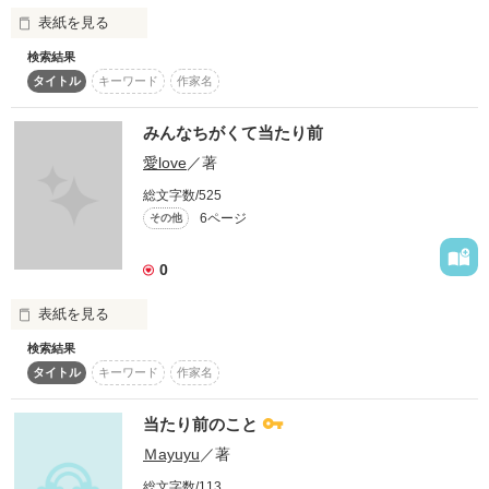
 -Mabuti Ryohei

表紙を見る
検索結果
タイトル
キーワード
作家名
高校２年生

付き合って6年

　｢当たり前｣

みんなちがくて当たり前
　って何だろうね

愛love
／著
隣にいるのが当たり前

総文字数/525
6ページ
その他
　｢普通｣

『一話完結』

　って何だろう

0
表紙を見る
作品を読む
検索結果
　どうして、

この話は実話です！

タイトル
キーワード
作家名
　みんなと一緒じゃなきゃ

　いけない?

私のお兄ちゃん隆也(仮名)は障害を持っています。

当たり前のこと
そんななかでがんばっているお兄ちゃんのすがたを見てくださ
Ｍayuyu
／著
い

総文字数/113