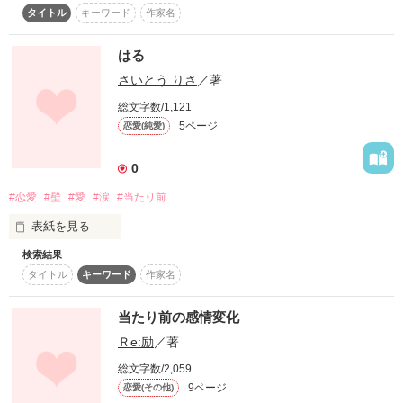
タイトル
キーワード
作家名
スターツ出版小説投稿サイト合同企画「1話からの長編大
いろんな短編を詰め込もうと思っています！！

賞」ベリーズカフェ会場
お楽しみに！！！

はる
その他の条件
動画あり
コミックあり
さいとう りさ
／著
総文字数/1,121
5ページ
恋愛(純愛)
あんまり文を書くのは上手じゃありませんが…。

頑張ります(*・∀・*)
0
#恋愛
#壁
#愛
#涙
#当たり前
作品を読む
表紙を見る
検索結果
タイトル
キーワード
作家名
皆さんには大切な人はいるでしょうか。

家族でも恋人でも友達でも

当たり前の感情変化
いつも一緒にいれることが

Ｒe:励
／著
当たり前じゃないこと。

総文字数/2,059
随時更新していきます。
9ページ
恋愛(その他)