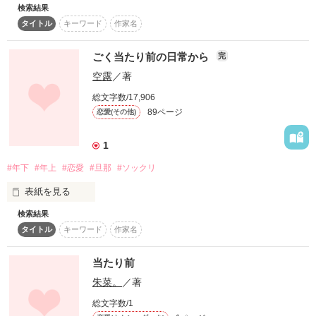
検索結果
ママとバトルは当たり前なんでしょうか。

タイトル
キーワード
作家名
ママとバトルで果たして勝てるんでしょうか。
ごく当たり前の日常から
完
作品を読む
空露
／著
総文字数/17,906
89ページ
恋愛(その他)
1
#年下
#年上
#恋愛
#旦那
#ソックリ
表紙を見る
検索結果
草壁由紀乃(くさかべ、ゆきの)４８歳。

タイトル
キーワード
作家名
最愛の夫…修也(しゅうや)さんを、

当たり前
事故で亡くして、もう２年……。

朱菜。
／著
総文字数/1
そんな時、偶然に出逢った人は
