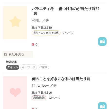
この世に起こる全てのことは

RB                    RB                    RB私は当たり前のコトを幸せ
当たり前じゃない。

なんて思ってもいなかった。              RB                    RB                    
バラエティ考 -傷つけるのが当たり前??-
ということが。

RB                    RBキミに出会うまでは。RB                    RB                    
完
RB                    RB
和翔。
／著
総文字数/2,640
作品を読む
7ページ
実用・エッセイ(その他)
作品を読む
0
表紙を見る
検索結果
タイトル
キーワード
作家名
なんで、そうやって。

俺のことを好きになるのは当たり前
虹-rainbow-
／著
いつも、そうやって。

総文字数/4,316
それが、正しいと思ってるの??
12ページ
恋愛(純愛)