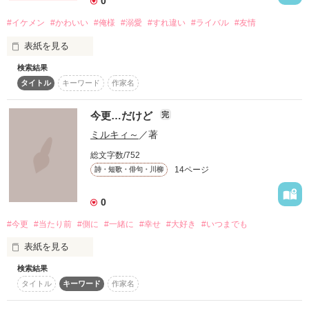
0
作品を読む
#イケメン
#かわいい
#俺様
#溺愛
#すれ違い
#ライバル
#友情
表紙を見る
検索結果
イケメン嫌いの高橋乙葉

タイトル
キーワード
作家名
                            ×

今更…だけど
完
学園の王子様の成宮圭太

ミルキィ～
／著
総文字数/752
          乙葉「イケメンなんて大嫌い」

14ページ
詩・短歌・俳句・川柳
          圭太「俺はお前のこと好きだぜ」

0
          圭太「お前のこと、入学式の時に一目惚れしたんだ！」

#今更
#当たり前
#側に
#一緒に
#幸せ
#大好き
#いつまでも
表紙を見る
この2人の甘甘の恋を覗いて見ませんか？

検索結果
     今更だけど…

受験生なので更新遅いかもしれませんがご了承ください。

タイトル
キーワード
作家名
              虹-rainbow-