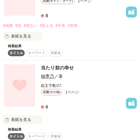
1ページ
恋愛(キケン・ダーク)
修也さんにソックリな人だった…！？

0
『修也さんっ』

#純愛
#涙
#切ない
#笑える
#不良
#友情
その人に、思わず声をかけてしまった私…。

表紙を見る
検索結果
家に帰ったら家族が居ること。

【揺れ動く、由紀乃の心をﾘｱﾙに描いた大人風味のlove･story】

タイトル
キーワード
作家名
三食ご飯が食べれること。

暖かな湯槽につかれること。

友達と些細なことで笑い合えること。

当たり前の幸せ
自分の部屋があるということ。

柚季乃
／著
夜は布団で眠れるということ。

作品を読む
総文字数/27
1ページ
恋愛(その他)
そして―……………

0
表紙を見る
君に出逢ってから

検索結果
私はやっとわかったよ。

RB                    RB                    RB                    RB                    
タイトル
キーワード
作家名
RB当たり前の幸せって本当にあるのかな？      RB                    