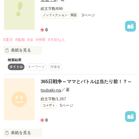
当たり前の言葉。

総文字数/696
3ページ
ノンフィクション・実話
そんな言葉に乗せた思い。

0
ちょっと寂しい１ページ。
#遺児
#孤独
#涙
#仲間
#大切な人
表紙を見る
作品を読む
検索結果
もし。。あなたの親が忽然と居なくなったら、、どうします
タイトル
キーワード
作家名
か？
365日戦争～ママとバトルは当たり前！？～
作品を読む
tsubaki-na
／著
総文字数/1,267
5ページ
コメディ
0
表紙を見る