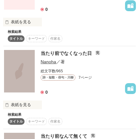
0
作品を読む
表紙を見る
検索結果
タイトル
キーワード
作家名
空と海は恋人同士に似てる

当たり前でなくなった日
完
Nanoha
／著
なんてね

総文字数/965
7ページ
詩・短歌・俳句・川柳
0
.
表紙を見る
作品を読む
検索結果
タイトル
キーワード
作家名
ずっと

当たり前なんて無くて
完