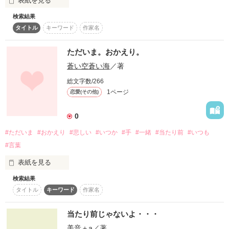
表紙を見る
SHIROさん

蒼井深可さん

検索結果
いつも君を見ると

タイトル
キーワード
作家名
私ゎ君といるコトゎ当たり前なんだ....と思ってしまう。

素敵レビュー

ありがとうございました。
ただいま。おかえり。
蒼い空蒼い海
／著
作品を読む
総文字数/266
1ページ
恋愛(その他)
ぜひ、読んでみてください。

感想もお願いします。

0
#ただいま
#おかえり
#悲しい
#いつか
#手
#一緒
#当たり前
#いつも
#言葉
作品を読む
表紙を見る
検索結果
ただいま。おかえり。

タイトル
キーワード
作家名
当たり前じゃないよ・・・
何気ない言葉。

美音＋a
／著