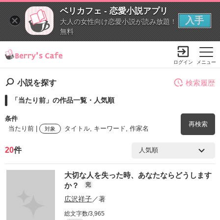
ベリカフェ - 恋愛小説アプリ
入手
大人の女性向け恋愛小説が読み放題！
無料
ログイン
メニュー
小説を探す
検索履歴
「当たり前」の作品一覧・人気順
条件
再検索
当たり前 |
タイトル, キーワード, 作家名
対象
20
件
検索ワード
大切な人を失った時、あなたならどうします
を含む
か？
完
広沢祥子
／著
を除く
総文字数/3,965