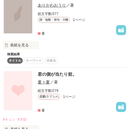
当たり前だと

ありかわおうり
／著
思っていた

総文字数/377
1ページ
詩・短歌・俳句・川柳
この世に

0
当たり前な幸せなんて

表紙を見る
ひとつも無いのに…。

検索結果
どうして

タイトル
キーワード
作家名
気づかなかったのだろう

…*…*★*…*…

当たり前が

金城 零さん

当たり前でないことに
君の側が当たり前。
あいの ひかりさん

夏々夏
／著
佳歩さん

藤倉 梨華さん

総文字数/279
作品を読む
風間 みあさん

1ページ
恋愛(ラブコメ)
*ミント*さん

高杉　誠さん

0
木村 咲さん

Yucky☆さん

#キュン
#大切
高山さん

名古屋ゆりあさん
