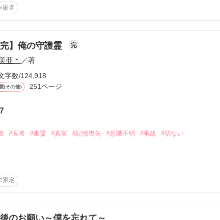
作家名
言う毒の漂うこの空間で、僕は今日も傍観者を続ける。

現があるかもしれません。

【完】俺の守護霊
完
美亜＊
／著
作品を読む
い。

文字数/124,918
251ページ
愛(その他)
7
差
#医者
#幽霊
#真実
#記憶喪失
#意識不明
#事故
#切ない
てくれると助かります。
....

作品を読む
作家名
後のお願い～僕を忘れて～