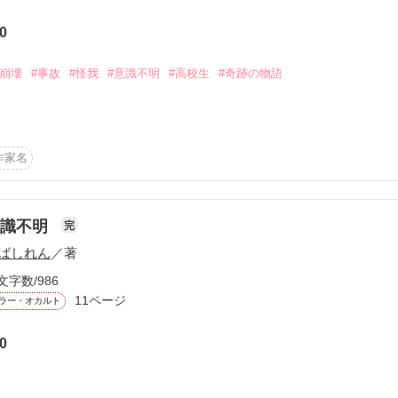
から始まる溺愛コンテスト
れたアリエルは、覚悟を決めてフェリクスのところへ向かう──。

0
説投稿サイト合同企画「1話からの長編大賞」ベリーズカフェ
腺崩壊
#事故
#怪我
#意識不明
#高校生
#奇跡の物語
.ෆ*˚*ෆ.₊̣̇.

コミックあり
ストーリーです✩︎⡱

こった、今も起こっている私と彼の実話の話です。付き合って一年8ヶ
。１７歳の高校二年生の彼の、徳と卒業したての高校三年生の彼女みづ
作家名
事故にあい、無事に退院して彼女と再会できるまでのまるで映画のよう
　涙腺崩壊の　2人がまた再開できるまでの長い道のりのお話。
作品を読む
意識不明
完
作品を読む
ばしれん
／著
文字数/986
11ページ
ラー・オカルト
0