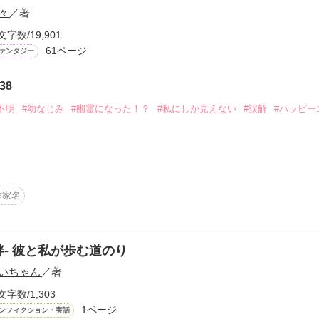
々
／著
文字数/19,901
61ページ
ァンタジー
ーワード
作家名
表紙コメント
あらすじ
38
不明
#幼なじみ
#幽霊になった！？
#私にしか見えない
#誤解
#ハッピー
感想
、同じく公爵令嬢のドロテと王子のフェリクスと幼い頃からの友達──い
作家名
更新中
は昔からケンカばかりだったが、なぜかフェリクスの婚約者に選ばれた
絆- 彼と私が歩む道のり
短編
いちゃん
／著
作品の長さにつ
文字数/1,303
1ページ
ンフィクション・実話
、フェリクスがあなたとの婚約を破棄したいって言ってるの」
