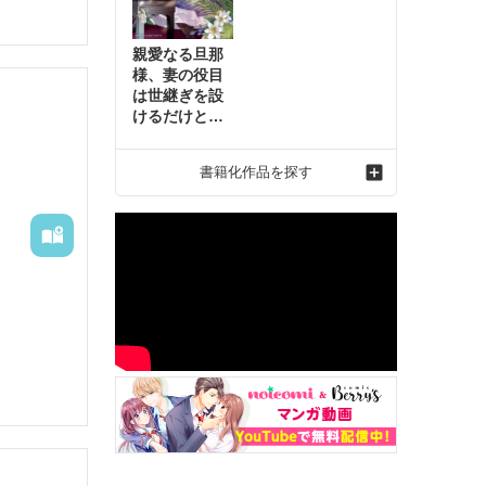
親愛なる旦那
様、妻の役目
は世継ぎを設
けるだけと聞
いておりまし
たが～虐げら
書籍化作品を探す
れ才女の幸せ
な結婚～2