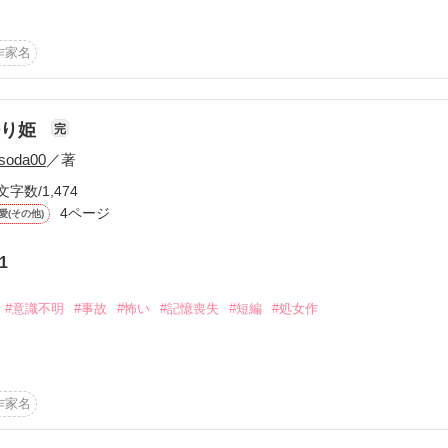
作家名


眠り姫
完
soda00
／著
ていますね;

文字数/1,474
4ページ
愛(その他)
きます！
1
作品を読む
#意識不明
#事故
#怖い
#記憶喪失
#短編
#処女作
作家名