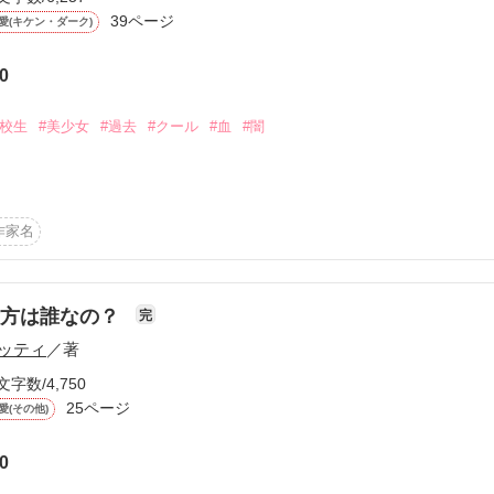
39ページ
愛(キケン・ダーク)
かお話募集中！感想ノートに書いてください！(あ、強制じゃないですよ
0
ら嬉しいな～みたいな？はい。とりあえず待ってます！

転校生
#美少女
#過去
#クール
#血
#闇
作家名
☆☆☆☆☆

ます☻

貴方は誰なの？
完
☆☆☆☆☆

ッティ
／著
文字数/4,750
】

25ページ
愛(その他)
】

0