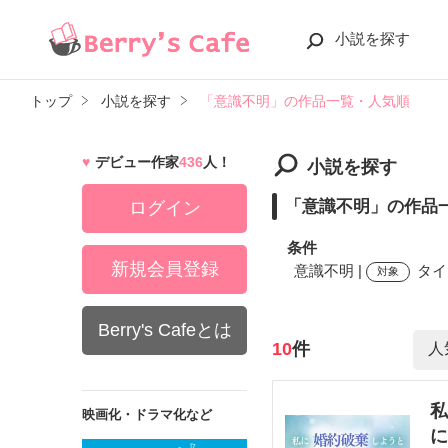
小説を探す
トップ
小説を探す
「意識不明」の作品一覧・人気順
デビュー作家
436
人！
小説を探す
「意識不明」の作品
ログイン
条件
新規会員登録
意識不明 |
タイ
対象
Berry's Cafeとは
検索ワード
10
件
私
映画化・ドラマ化など