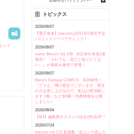
お知らせバックナンバー
トピックス
2026/08/07
【電子単体】noicomiは8月14日発売予定
♪コミックページでチェック！
エンド
2026/08/07
comic Berry's Vol.239 8/21単行本第1巻
発売！『それでも、恋だと知りたくな
い。』が表紙＆巻頭で登場！
2026/08/07
Berry's Fantasy COMICS 8/28発売！
わゆる
『どうも、噂の悪女でございます 聖女
の力は差し上げるので、私はお暇頂戴し
ます 1巻』など全8冊！特典情報を公開
のはアリ
しました♪
2026/08/04
いて
【8/4】編集部オススメ小説全2作品UP！
2026/07/24
noicomi vol.172 新連載『合コンで恋した