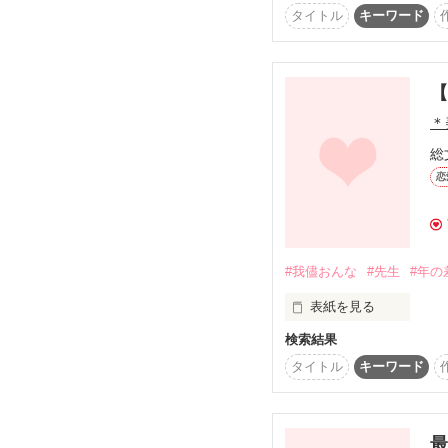
 何一つ変わらない日常の続く扉を僕は開く。

タイトル
キーワード
　悲しい程の憎しみと
※①多少グロテスクな表
＊
　苦手な方はお戻り下さ
総
恋
②処女作です。

#我儘おんな
#先生
#年の
誤字脱字などは知らせ
表紙を見る
検索結果
今まで平凡だった俺の生活が
タイトル
キーワード
  突然現れたこいつのせいで

最