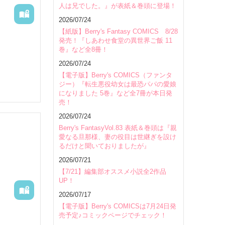
人は兄でした。』が表紙＆巻頭に登場！
会場
2026/07/24
【紙版】Berry's Fantasy COMICS 8/28
発売！『しあわせ食堂の異世界ご飯 11
巻』など全8冊！
2026/07/24
【電子版】Berry's COMICS（ファンタ
月の記念
ジー）『転生悪役幼女は最恐パパの愛娘
きの　2
になりました 5巻』など全7冊が本日発
な奇跡に
売！
2026/07/24
Berry's FantasyVol.83 表紙＆巻頭は『親
愛なる旦那様、妻の役目は世継ぎを設け
るだけと聞いておりましたが』
2026/07/21
【7/21】編集部オススメ小説全2作品
UP！
2026/07/17
【電子版】Berry's COMICSは7月24日発
売予定♪コミックページでチェック！