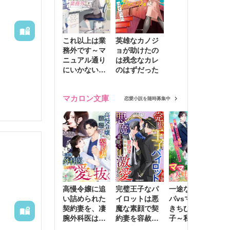
！任意で
これ以上は業
英雄なカノジ
務外です～マ
ョが助けたの
ニュアル通り
は残念なカレ
にいかない彼
のはずだった
に無難な日々
を崩されて～
マカロン文庫
恋愛小説を随時募集中
高慢令嬢に追
完璧王子なパ
一途な社長パ
執
い詰められた
イロットは悪
パvsママ大好
士
契約妻を、凄
魔な素顔で契
きちびっこ息
偽
腕外科医はこ
約妻を容赦な
子～私を捨て
情
の手で愛し抜
く激愛する
たはずの元夫
堕