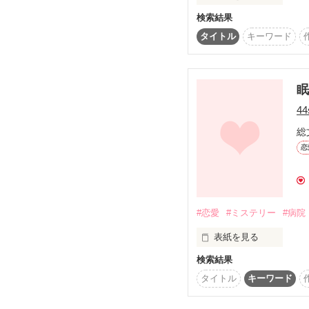
検索結果
タイトル
キーワード
　　第二弾！

　　またもホラーです。
44
　　そしてタイトルも似
総
恋
　　めげずに書いてい
#恋愛
#ミステリー
#病院
表紙を見る
検索結果
短編です
タイトル
キーワード