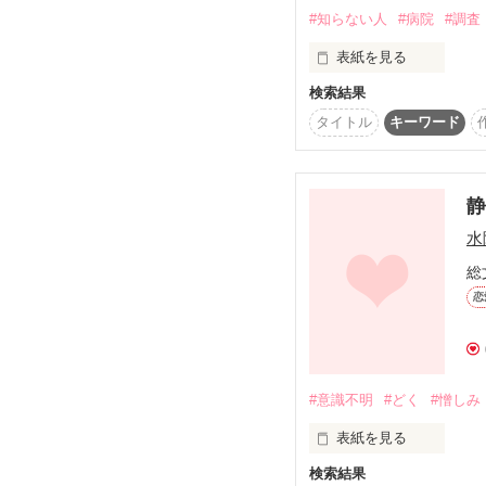
#知らない人
#病院
#調査
表紙を見る
助けて

検索結果
　貴方は誰？

↓↓↓
タイトル
キーワード
　なんで私なの？

　わけわかんない。

　でも、やるしかない。
水
私の時を

　私しかいない。

総
恋
　彼を救えるのは・・
動カシテ──────

#意識不明
#どく
#憎しみ
表紙を見る
検索結果