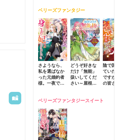
く
が息子に負け
ベリーズファンタジー
じと溺愛して
きます～
さようなら、
どうぞ好きな
陰で国を支え
転
私を選ばなか
だけ「無能」
ていたのは私
と
った元婚約者
扱いしてくだ
ですが、王家
っ
様。一夜で大
さい～屋根裏
の皆さんお忘
国
国君主の身ご
部屋の本の
れですか？～
に
もり妃になり
虫、実は国を
追放された隠
不
ベリーズファンタジースイート
ました２
動かす万能令
れ才女の辺境
保
嬢でした～
スローライフ
で
計画～
能
し