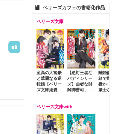
ベリーズカフェの書籍化作品
ベリーズ文庫
至高の大富豪
離婚前夜に内
冷
【絶対王者な
と華麗なる逆
緒で世継ぎを
や
バディシリー
転婚【ベリー
授かったら～
生
ズ】曲者な財
ズ文庫溺愛ア
策士な御曹司
を
閥御曹司、笑
ンソロジー】
はママとベビ
～
顔の圧で契約
ーを執愛で守
つ
妻を攻め立て
ベリーズ文庫with
り離さない～
様
激烈愛で貫く
し