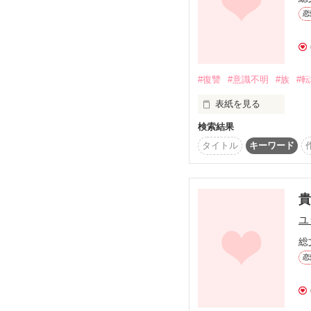
恋
どういう話にしたいの
すから！)

あ、でも書いてくれた
#復讐
#意識不明
#族
#
表紙を見る
検索結果
タイトル
キーワード
ああ

☆☆☆☆☆☆☆☆☆☆☆
引き続き本棚inお願いし
☆☆☆☆☆☆☆☆☆☆☆
ユ
時を戻せるのなら

総
天然若頭×暴走族Ⅰ【完
恋
天然若頭×暴走族Ⅱ【完
天然若頭×暴走族Ⅲ

私を
