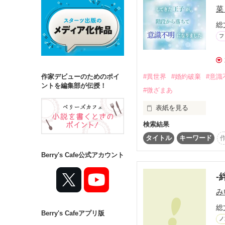
菜
総
詳しく検索
フ
検索対象
タイトル
キ
#異世界
#婚約破棄
#意識
作家デビューのためのポイ
ジャンル
ントを編集部が伝授！
#微ざまあ
表紙を見る
検索結果
ステータス
公爵令嬢のアリエルは
タイトル
キーワード
幼なじみだ。

全て
完結
Berry's Cafe公式アカウント
アリエルとフェリクス
作品の長さ
エルだった。

-
長編
中編
み
しかし、数年後

総
Berry's Cafeアプリ版
コンテスト
ノ
「アリエル……あのね