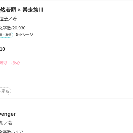
作品を読む
然若頭 × 暴走族Ⅲ
信子
／著
文字数/20,930
96ページ
春・友情
10
#若頭
#決心
明の重体の梨亜に会うため日本から帰国した朱里

作家名
いたのは悲惨な事だった。

venger
胡
／著
朱里の前に現れたのは…？

文字数/6,257