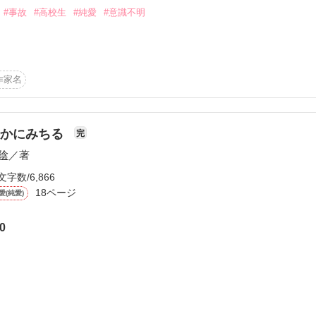
#事故
#高校生
#純愛
#意識不明
作家名
作品を読む
静かにみちる
完


陰
／著
文字数/6,866
18ページ
愛(純愛)
・。
0
作品を読む