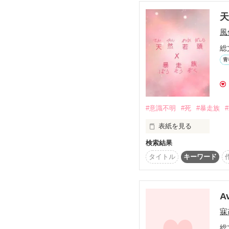
天
風
総
青
#意識不明
#死
#暴走族
表紙を見る
検索結果
交通事故にあい意識不
タイトル
キーワード
しかし朱里に待ち受けて
A
寐
現実を受け入れられない
総