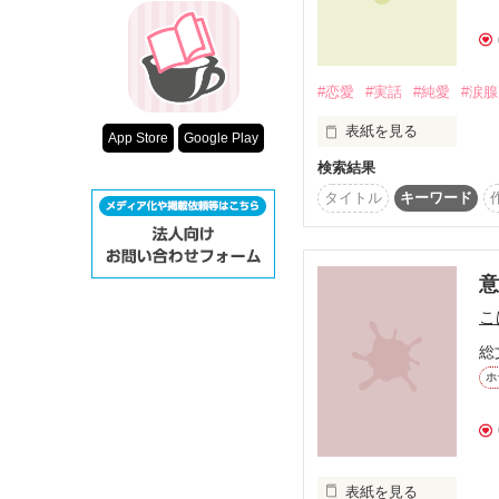
超短編！フェチ
ドロテからそう伝えら
スターツ出版小
#恋愛
#実話
#純愛
#涙
その他の条件
.₊̣̇.ෆ*˚*ෆ.₊̣̇.ෆ*˚*ෆ.₊̣̇.ෆ*˚*ෆ.₊̣̇
動画あり
表紙を見る
App Store
Google Play
両片思いのすれ違い恋愛
検索結果
これは真実。実際に起
日におこきた転落事故
タイトル
キーワード
人が出会ってから彼が
満ち溢れた長いお話。
こ
総
ホ
表紙を見る