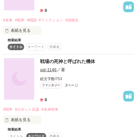
詳しく検索
0
検索対象
#未来
#戦争
#戦闘
#フィクション
#高校生
タイトル
キーワード
作家名
表紙コメント
表紙を見る
あらすじ
検索結果
もしもこの世界と少しズレて

タイトル
キーワード
作家名
未来の世界が広がっていたら…
ジャンル
戦場の死神と呼ばれた機体
作品を読む
感想
sid-1146
／著
総文字数/753
ステータス
全て
完結
更新中
3ページ
ファンタジー
作品の長さ
長編
中編
短編
0
#戦争
#ロボット兵器
#未来戦争
作品の長さについて
表紙を見る
コンテスト
検索結果
「これがあの戦争で死神と呼ばれた機体だ…」

超短編！フェチから始まる溺愛コンテスト
タイトル
キーワード
作家名
そう言われ僕はドックの奥に格納された大破した機体を見上げ