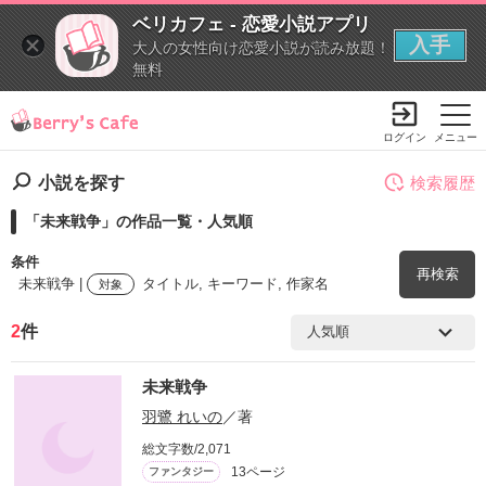
ベリカフェ - 恋愛小説アプリ
入手
大人の女性向け恋愛小説が読み放題！
無料
ログイン
メニュー
小説を探す
検索履歴
「未来戦争」の作品一覧・人気順
条件
再検索
未来戦争 |
タイトル, キーワード, 作家名
対象
2
件
検索ワード
未来戦争
を含む
羽鷺 れいの
／著
総文字数/2,071
を除く
13ページ
ファンタジー