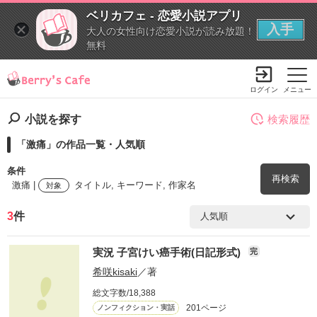
ベリカフェ - 恋愛小説アプリ
入手
大人の女性向け恋愛小説が読み放題！
無料
ログイン
メニュー
小説を探す
検索履歴
「激痛」の作品一覧・人気順
条件
再検索
激痛 |
タイトル, キーワード, 作家名
対象
3
件
検索ワード
実況 子宮けい癌手術(日記形式)
完
を含む
希咲kisaki
／著
総文字数/18,388
を除く
201ページ
ノンフィクション・実話