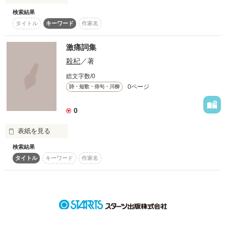
わたしは娘に同じ思いをさせたくないのでワクチンを接種させ
スターツ出版小説投稿サイト合同企画「1話からの長編大
検索結果
日常の中に恐怖は潜む

ます。 

賞」ベリーズカフェ会場
タイトル
キーワード
作家名
そして

ある瞬間に牙をむく

大切な娘さん 

その他の条件
動画あり
コミックあり
悪魔の攻撃は手加減をしない

激痛詞集
大切な奥さん 

悪魔の攻撃はしつこい

大切な兄弟 

殺杞
／著
このお話は季節限定ノンフィクションホラーです。

大切なお母さん 

大切な彼女 

総文字数/0
洗濯ものをする人

0ページ
詩・短歌・俳句・川柳
取り込む人

これを読んだ方は大切な誰かに検診を進めてください。

たたむ人

0
注意をしてください。
2010 11 21 

表紙を見る
ノンフィクション部門ランキング42位ありがとうございまし
た。 

作品を読む
検索結果
タイトル
キーワード
作家名
自作歌詞です

一人でも多くの人に検診やワクチンについて知っていただけた
だけでも執筆してよかったです。

若干、Ｖ系、ウィジュアル系に傾いておます

苦手な方はお引き取り下さいませ
