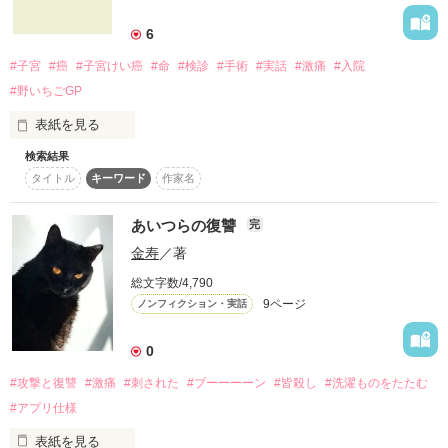
詳しく検索
6
検索対象
#子宮
#癌
#子宮けい癌
#命
#検診
#手術
#実話
#激痛
#入院
タイトル
キーワード
作家名
表紙コメント
#野いちごGP
あらすじ
表紙を見る
検索結果
日付変わりましたが2010年11月18日午後４時30分頃子宮けい
ジャンル
タイトル
キーワード
作家名
癌の手術を受けました。

実話を手術後すぐ書きはじめました  

あいつらの復讐
完
感想
痛みで文章が読みにくいかもしれません

金寿
／著
ご了承ください。

ステータス
全て
完結
更新中
名前は仮名です。 

総文字数/4,790
9ページ
ノンフィクション・実話
作品の長さ
長編
中編
短編
ひとりでも多くの女性に読んでもらいたいです。

0
作品の長さについて
#攻撃と復讐
#激痛
#刺された
#ブーーーーン
#皆殺し
#洗濯ものをたたむ
子宮けい癌は防げる唯一の癌です。 

コンテスト
#アプリ仕様
性行為未経験の方は特にワクチンで子宮けい癌の予防率は高い
超短編！フェチから始まる溺愛コンテスト
表紙を見る
と思います。     
