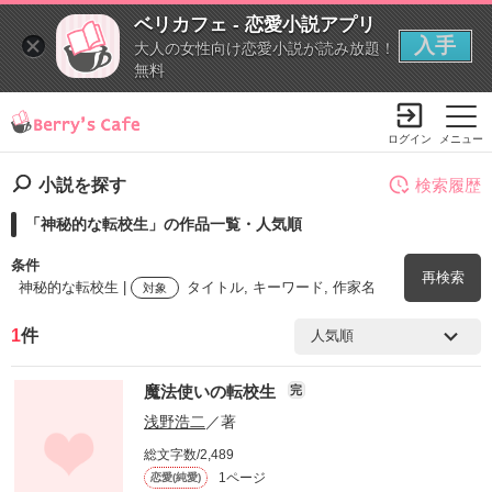
ベリカフェ - 恋愛小説アプリ
入手
大人の女性向け恋愛小説が読み放題！
無料
ログイン
メニュー
小説を探す
検索履歴
「神秘的な転校生」の作品一覧・人気順
条件
再検索
神秘的な転校生 |
タイトル, キーワード, 作家名
対象
1
件
検索ワード
魔法使いの転校生
完
を含む
浅野浩二
／著
総文字数/2,489
を除く
1ページ
恋愛(純愛)