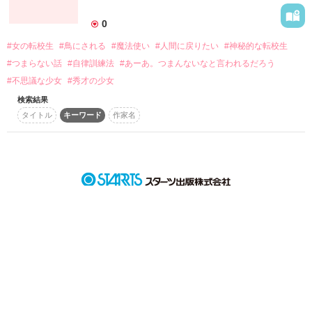
詳しく検索
0
検索対象
#女の転校生
#鳥にされる
#魔法使い
#人間に戻りたい
#神秘的な転校生
タイトル
キーワード
作家名
表紙コメント
#つまらない話
#自律訓練法
#あーあ。つまんないなと言われるだろう
あらすじ
#不思議な少女
#秀才の少女
検索結果
タイトル
キーワード
作家名
ジャンル
感想
ステータス
全て
完結
更新中
作品の長さ
長編
中編
短編
作品の長さについて
コンテスト
超短編！フェチから始まる溺愛コンテスト