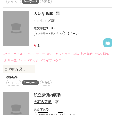
タイトル
キーワード
作家名
大いなる鷹
完
作品を読む
hitoritabi
／著
総文字数/19,369
2ページ
ミステリー・サスペンス
1
#ハードボイルド
#ミステリー
#シリアルキラー
#地方都市舞台
#私立探偵
#新興宗教
#ハードロック
#ライブハウス
表紙を見る
検索結果
一地方、鹿児島市で起きた連続殺人事件。一方、私立探偵が失
タイトル
キーワード
作家名
踪者の捜索を依頼される。探偵の捜索の中で、連続殺人との関
連が明らかになってくる。
私立探偵内蔵助
大石内蔵助
／著
作品を読む
総文字数/0
ミステリー・サスペンス