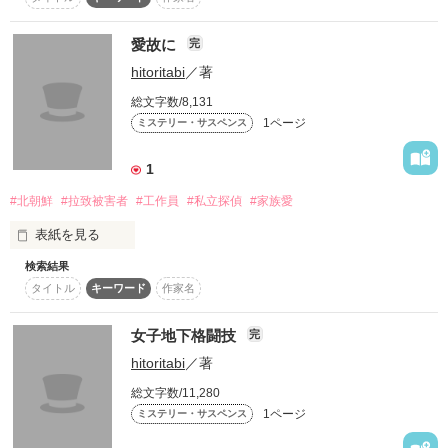
スターツ出版小説投稿サイト合同企画「1話からの長編大
賞」ベリーズカフェ会場
愛故に
完
作品を読む
hitoritabi
／著
その他の条件
動画あり
コミックあり
総文字数/8,131
1ページ
ミステリー・サスペンス
1
#北朝鮮
#拉致被害者
#工作員
#私立探偵
#家族愛
表紙を見る
検索結果
私立探偵亀田シリーズの一編です。
タイトル
キーワード
作家名
女子地下格闘技
完
作品を読む
hitoritabi
／著
総文字数/11,280
1ページ
ミステリー・サスペンス