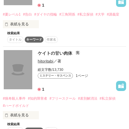
1
#夏レベル1
#告白
#ダイヤの指輪
#三角関係
#私立探偵
#大学
#講義室
表紙を見る
検索結果
夏レベル1に投稿する超短編。

タイトル
キーワード
作家名
しかし私立探偵亀田のシリーズの一編です。
ケイトの甘い肉体
完
hitoritabi
／著
作品を読む
総文字数/13,730
1ページ
ミステリー・サスペンス
1
#猟奇殺人事件
#知的障害者
#フリースクール
#差別解消法
#私立探偵
#ハードボイルド
表紙を見る
検索結果
私立探偵亀田浩志シリーズのハードボイルドミステリー。