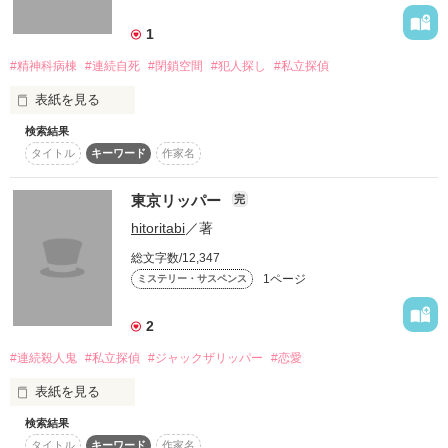
詳しく検索
1
検索対象
#精神科病棟
#連続自死
#閉鎖空間
#犯人探し
#私立探偵
タイトル
キーワード
作家名
表紙コメント
表紙を見る
あらすじ
検索結果
私立探偵亀田シリーズの短編。
タイトル
キーワード
作家名
ジャンル
東京リッパー
完
作品を読む
感想
hitoritabi
／著
総文字数/12,347
ステータス
全て
完結
更新中
1ページ
ミステリー・サスペンス
作品の長さ
長編
中編
短編
2
#連続殺人鬼
#私立探偵
#ジャックザリッパー
#恋愛
作品の長さについて
表紙を見る
コンテスト
検索結果
令和の東京にジャックザリッパーが現れた。
超短編！フェチから始まる溺愛コンテスト
タイトル
キーワード
作家名