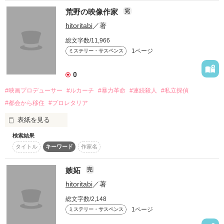
荒野の映像作家
完
作品を読む
hitoritabi
／著
総文字数/11,966
1ページ
ミステリー・サスペンス
0
#映画プロデューサー
#ルカーチ
#暴力革命
#連続殺人
#私立探偵
#都会から移住
#プロレタリア
表紙を見る
検索結果
私立探偵亀田のシリーズのR5年冬の時点での最新作です。再び
タイトル
キーワード
作家名
田舎町に連続殺人が起こります。
嫉妬
完
作品を読む
hitoritabi
／著
総文字数/2,148
1ページ
ミステリー・サスペンス