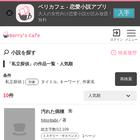
ベリカフェ - 恋愛小説アプリ
入手
大人の女性向け恋愛小説が読み放題！
無料
ログイン
メニュー
小説を探す
検索履歴
「私立探偵」の作品一覧・人気順
条件
再検索
私立探偵 |
タイトル, キーワード, 作家名
対象
10
件
検索ワード
汚れた病棟
完
を含む
hitoritabi
／著
総文字数/12,109
を除く
1ページ
ミステリー・サスペンス