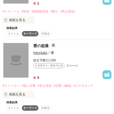
1
#レディース
#総長
#格闘技団体
#殺人
#私立探偵
表紙を見る
検索結果
私立探偵亀田のシリーズの一編です。
タイトル
キーワード
作家名
愛の盗撮
完
作品を読む
hitoritabi
／著
総文字数/11,096
1ページ
ミステリー・サスペンス
3
#ストーカー
#殺人目撃
#私立探偵
#恋愛
#嫉妬
#ビデオカメラ
表紙を見る
検索結果
私立探偵亀田ものの、シリーズのミステリーです。
タイトル
キーワード
作家名