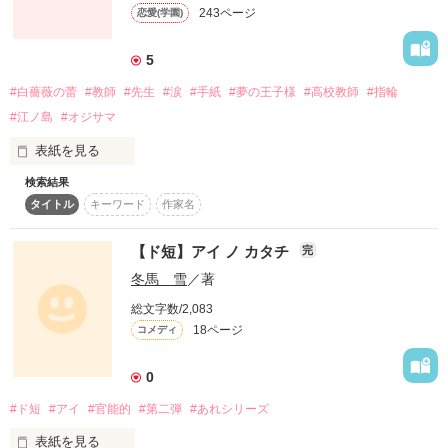
今も、そして未来も…

243ページ
恋愛(学園)
全てあなただけ。

あなたの事が好きでした。

5
#白薔薇の蕾
#教師
#先生
#涙
#手紙
#夢の王子様
#高校教師
#指輪
高鳴るこの気持ち。

(C) 流希

#江ノ島
#オジサマ
表紙を見る
検索結果
作品を読む
タイトル
キーワード
作家名
『いつか王子様が』

恋は

私だけが知っている

【ド短】アイ ノ カタチ
完
お気に入りの曲どおりに

冬馬 雪
／著
ならないもの

優しさ。

総文字数/2,083
私の目の前に現れた

18ページ
コメディ
その人は

0
『王子様』

あなたの優しさに触れる度

#ド短
#アイ
#官能的
#第二弾
#あれシリーズ
には程遠い

表紙を見る