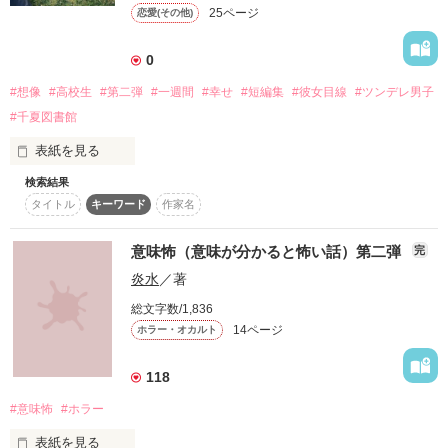
作品を読む
25ページ
恋愛(その他)
。。。。。。

作品を読む
SpecialThanks

0
◇

#想像
#高校生
#第二弾
#一週間
#幸せ
#短編集
#彼女目線
#ツンデレ男子
姫恵サマ

#千夏図書館
表紙を見る
検索結果
❖　❖　❖　❖　❖

タイトル
キーワード
作家名
作品を読む
あなたはあなたの彼と付き合って２ヶ月。

意味怖（意味が分かると怖い話）第二弾
完
炎水
／著
学校から一緒に帰るのも慣れてきて、それでも相手の知らない
ことは沢山。

総文字数/1,836
14ページ
ホラー・オカルト
そんな頃の一週間の些細な“幸せ”を考えてみました。

118
“彼”は決まっていません。

#意味怖
#ホラー
あなたの好きな人、大切な人を当てはめて想像してみてくださ
い。

表紙を見る