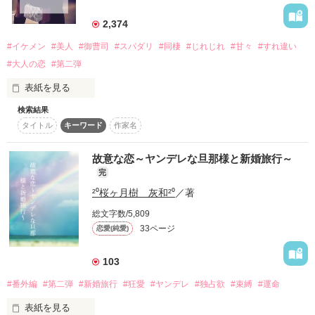
詳しく検索
2,374
検索対象
#イケメン
#美人
#御曹司
#スパダリ
#同棲
#じれじれ
#甘々
#すれ違い
タイトル
キーワード
作家名
表紙コメント
#大人の恋
#第二弾
あらすじ
表紙を見る
検索結果
イケメンシリーズ第二弾

ジャンル
タイトル
キーワード
作家名
カフェ・フラワーショップ店員

間宮　栄麻　29歳

故意な恋～ヤンデレな旦那様と新婚旅行～
感想
（まみや　えま）

完
×

ステータス
全て
完結
更新中
²⁰桜ヶ月樹 灰和²⁰
／著
大手ゼネコン

神楽コーポレーション　副社長秘書　

総文字数/5,809
冨樫　涼太　33歳

作品の長さ
長編
中編
短編
33ページ
恋愛(純愛)
（とがし　りょうた）

作品の長さについて
103
頼る家族もおらず

#番外編
#第二弾
#新婚旅行
#狂愛
#ヤンデレ
#独占欲
#束縛
#運命
コンテスト
たくましく生きてきた。

それが当たり前だと。

表紙を見る
超短編！フェチから始まる溺愛コンテスト
本当の愛を知らない
