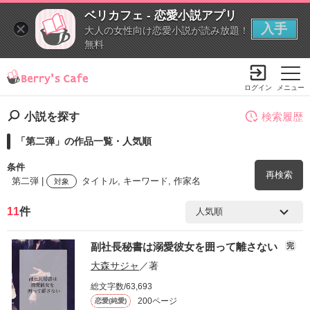
ベリカフェ - 恋愛小説アプリ
入手
大人の女性向け恋愛小説が読み放題！
無料
ログイン
メニュー
小説を探す
検索履歴
「第二弾」の作品一覧・人気順
条件
再検索
第二弾 |
タイトル, キーワード, 作家名
対象
11
件
検索ワード
副社長秘書は溺愛彼女を囲って離さない
完
を含む
大森サジャ
／著
総文字数/63,693
を除く
200ページ
恋愛(純愛)