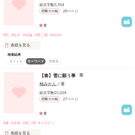
「バレンタイン」

総文字数/1,554
2024.02.12

20ページ
恋愛(その他)
0
…s2…s2…s2…s2…s2…

第一弾

#私
#好き
#短編
#第二弾
#series
"クールな御曹司は強気な彼女を逃さない"

バレンタイン？

に登場する冨樫涼太のお話です。

表紙を見る
そんな日なんか要らないわ！

よろしければ、そちらからお読み頂ければ

検索結果
より一層楽しめると思います。

タイトル
キーワード
作家名
…好きな人がいなくたって

別にいいでしょう？

【奏】雪に願う事
完
私に感情はいらない

…s2…s2…s2…s2…s2…

柚みかん
／著
総文字数/21,029
いらないのに

作品を読む
27ページ
恋愛(その他)
恋人達の特別な日、バレンタイン。

演技をせずに

0
そんな日だからこそ、

#奏
#企画
#第二弾
#メロディ
好きになった

新しい恋だって生まれる

表紙を見る