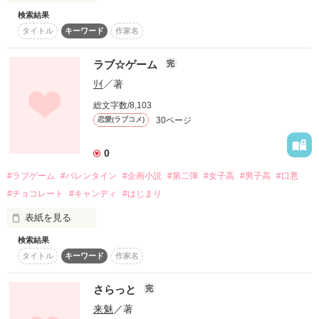
無意識に振り回す天然な彼女。

検索結果
スターツ出版小説投稿サイト合同企画「1話からの長編大
賞」ベリーズカフェ会場
タイトル
キーワード
作家名
隠れ御曹司と呼ばれ

こちらは、故意な恋～ヤンデレ御曹司に戦略的に囲い込まれて
面倒見がよく女の子大好き。

その他の条件
動画あり
コミックあり
いく～の番外編、第二弾です！

ラブ☆ゲーム
完
"抱ければいい"

本物の愛を知らない

ﾘｲ
／著
自分の事には鈍感な彼。

ありがたいことに番外編の希望を頂けまして、第二弾を出すこ
総文字数/8,103
とに致しました。

30ページ
恋愛(ラブコメ)
そんな2人は偶然同じ旅先で

素敵なレビュー、ありがとうございます♪

栄麻が困っていた所を

0
助けた涼太。

#ラブゲーム
#バレンタイン
#企画小説
#第二弾
#女子高
#男子高
#口悪
#チョコレート
#キャンディ
#はじまり
晴人と依里の新婚旅行編、どうぞお楽しみください！！
「ずっと、こうしたかった」

表紙を見る
検索結果
作品を読む
「綺麗だ」

タイトル
キーワード
作家名
【企画小説サイト】 

colorful memorys

さらっと
完
惹かれ合う2人が、織りなすラブストーリー

来魅
／著
第二回テーマ
