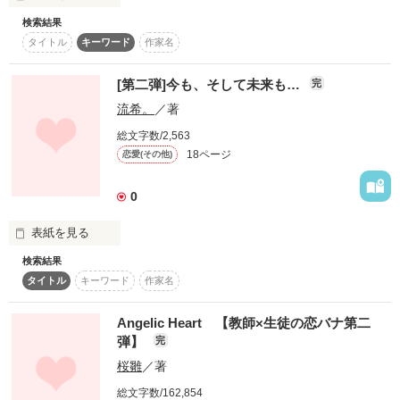
…はず。

検索結果
☆★☆★☆★☆

￣￣￣￣￣￣￣￣￣￣￣

タイトル
キーワード
作家名
『奏』

＊ＴＨＡＮＫＳ＊

[第二弾]今も、そして未来も…
完
短編第二弾

〜虹色の音符〜

流希。
／著
優雨葉サマ

もちろん語りは

企画第二弾

総文字数/2,563
18ページ
恋愛(その他)
『私』

2008.11.27 公開

執筆開始　2009.1.11

0
執筆終了　2009.2.14

です

☆★☆★☆★☆

表紙を見る
修正完了しました。
検索結果
企画短編小説

タイトル
キーワード
作家名
作品を読む
[お題提供:

作品を読む
ドキドキする鼓動も

サクラ色 様]

Angelic Heart 【教師×生徒の恋バナ第二
弾】
完
第２弾＊夏祭り

桜雛
／著
胸を熱くする想いも

総文字数/162,854