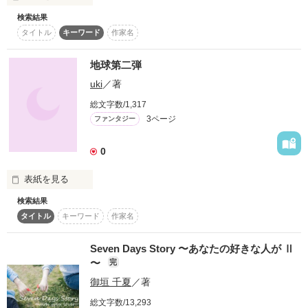
『オジサマ』

検索結果
瞳の奥の優しさに

数多の水の音は、

だったのだから

タイトル
キーワード
作家名
見つめられる度に

切なくも心に降り注ぐ。

＝＝＝＝＝

地球第二弾
『蒼恋物語』梨香の親友

uki
／著
あなたに

アンジェリーナの恋物語

総文字数/1,317
惹き寄せられずには

君が残した爪跡は、

3ページ
ファンタジー
なんと相手は…

――いられない。

愛しくも背中に積もる。

気になったら早速

0
『読む』をクリック！

表紙を見る
＝＝＝＝＝

舞い落ちる雪に願う事は

検索結果
さあ、

次の地球

作品中の蒼（アオイ）のヴァイオリンの音色はウート・ウーギ
ただ一つ…。

タイトル
キーワード
作家名
そこには何が待っているのか

氏がモデル

二人の愛の形を…

勝手に描く新たな地球像

Seven Days Story 〜あなたの好きな人が Ⅱ
聴いてたＣＤは『扇愛奈入ります』から『ひねくれて藤沢』
〜
完
切ない雪音が小さく響いた。

。。。。。。

2nd global
御垣 千夏
／著
２ndシーズン

作品を読む
総文字数/13,293