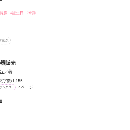
から始まる溺愛コンテスト
説投稿サイト合同企画「1話からの長編大賞」ベリーズカフェ
#腎臓
#誕生日
#奇跡
作品を読む
コミックあり
になってあげることはできない。

作家名
をあげることはできる。

…。

器販売
ﾆｬ
／著
文字数/1,155
4ページ
ァンタジー
0
作品を読む