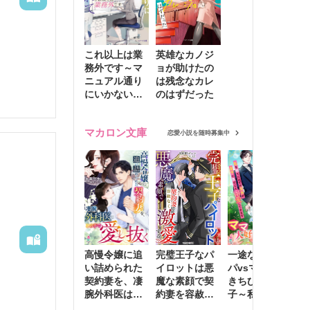
これ以上は業
英雄なカノジ
務外です～マ
ョが助けたの
ニュアル通り
は残念なカレ
にいかない彼
のはずだった
に無難な日々
を崩されて～
マカロン文庫
恋愛小説を随時募集中
高慢令嬢に追
完璧王子なパ
一途な社長パ
執
い詰められた
イロットは悪
パvsママ大好
士
契約妻を、凄
魔な素顔で契
きちびっこ息
偽
腕外科医はこ
約妻を容赦な
子～私を捨て
情
の手で愛し抜
く激愛する
たはずの元夫
堕