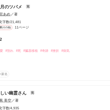
八月のツバメ
完
て参加してください。

宮あめ
／著
？(爆嬉)

文字数/21,481
uTubeや音だけのCDドラマでも大歓迎！☆

11ページ
愛(その他)
くお願いいたします。

少女漫画でも「パノラマ島奇譚©江戸川乱歩／高階良子」レベルなのに。
2
作品を読む
純愛
#別れ
#死
#臓器移植
#奇跡
#挫折
#病気
昼の雷のように突然で、夢のように儚いものである――。

作家名
、神様が産み落としたツバメと出会った。
優しい幽霊さん
完
作品を読む
葱 美空
／著
文字数/4,935