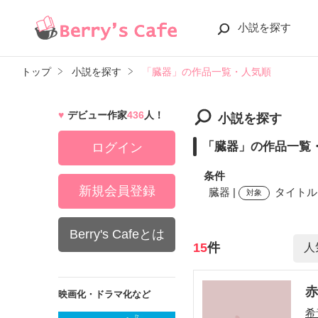
小説を探す
トップ
小説を探す
「臓器」の作品一覧・人気順
デビュー作家
436
人！
小説を探す
「臓器」の作品一覧
ログイン
条件
新規会員登録
臓器 |
タイトル,
対象
Berry's Cafeとは
検索ワード
15
件
赤
映画化・ドラマ化など
希