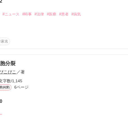
2
#ニュース
#時事
#法律
#医療
#患者
#病気
移植法。

いて考えてみませんか？
作家名
作品を読む
胞分裂
ぴこぴこ
／著
文字数/1,145
6ページ
愛(純愛)
0
ー