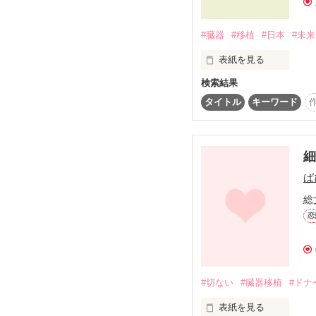
#臓器
#移植
#日本
#未来
表紙を見る
検索結果
今年から始まる改正臓器
少し、日本の未来につ
タイトル
キーワード
細
ぱ
総
恋
#切ない
#臓器移植
#ドナ
表紙を見る