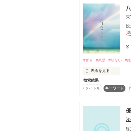
簡単感想「怖い」ふるっ
朱
19.04.24.映画化ですか
総
絵コンテが難しそう。Yo
恋
真面目なオファーよろし
令和２日、ジャンルは
#青春
#恋愛
#切ない
#
表紙を見る
検索結果
　運命とは、まるで真
タイトル
キーワード
　八月の河川敷。俺は
浅
総