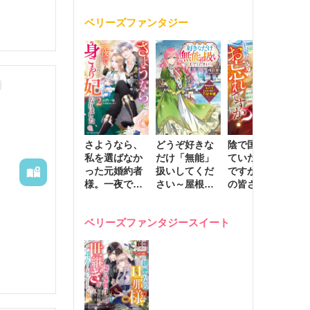
く
が息子に負け
ベリーズファンタジー
じと溺愛して
きます～
さようなら、
どうぞ好きな
陰で国を支え
転
私を選ばなか
だけ「無能」
ていたのは私
と
った元婚約者
扱いしてくだ
ですが、王家
っ
様。一夜で大
さい～屋根裏
の皆さんお忘
国
国君主の身ご
部屋の本の
れですか？～
に
もり妃になり
虫、実は国を
追放された隠
不
ベリーズファンタジースイート
ました２
動かす万能令
れ才女の辺境
保
嬢でした～
スローライフ
で
計画～
能
し