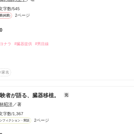
文字数/545
2ページ
愛(純愛)
0
サヨナラ
#臓器提供
#男目線
作家名
だあたたかい彼女の手。

どそれは、叶うことのない希望。願ってはならない希望。

体験者が語る、臓器移植。
完
る。
林昭洋
／著
文字数/1,367
作品を読む
2ページ
ンフィクション・実話