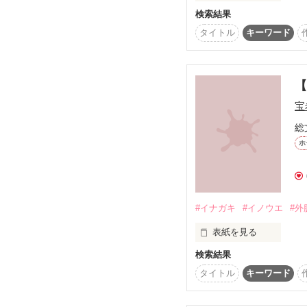
検索結果
細胞分裂
タイトル
キーワード
【
宝
総
ホ
#イナガキ
#イノウエ
#外
表紙を見る
検索結果
イノウエ内臓販売所から
タイトル
キーワード
イノウエは犬神に非ず。
イナガキは文鳥に非ず。