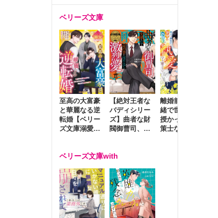
ベリーズ文庫
至高の大富豪
離婚前夜に内
冷
【絶対王者な
と華麗なる逆
緒で世継ぎを
や
バディシリー
転婚【ベリー
授かったら～
生
ズ】曲者な財
ズ文庫溺愛ア
策士な御曹司
を
閥御曹司、笑
ンソロジー】
はママとベビ
～
顔の圧で契約
ーを執愛で守
つ
妻を攻め立て
ベリーズ文庫with
り離さない～
様
激烈愛で貫く
し