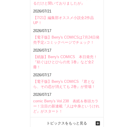
るだけと聞いておりましたが』
会場
2026/07/21
【7/21】編集部オススメ小説全2作品
UP！
2026/07/17
【電子版】Berry's COMICSは7月24日発
売予定♪コミックページでチェック！
2026/07/17
【紙版】Berry's COMICS 本日発売！
『紡ぐはひとひらの光 1巻』など全2
冊！
2026/07/17
【電子版】Berry's COMICS 『君とな
ら、その恋が消えても 2巻』が登場！
2026/07/17
comic Berry's Vol.238 表紙＆巻頭カラ
ー！注目の新連載『人は中身というけれ
ど』がスタート！
トピックスをもっと見る