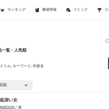
ランキング
書籍情報
コミック
コ
品一覧・人気順
イトル, キーワード, 作家名
妬深い女
INWOON
／著