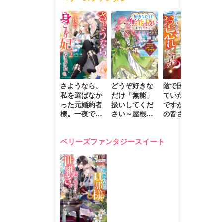
きます～
さようなら、
どうぞ好きな
陰で国を支え
転
私を選ばなか
だけ「無能」
ていたのは私
と
った元婚約者
扱いしてくだ
ですが、王家
っ
様。一夜で大
さい～屋根裏
の皆さんお忘
国
国君主の身ご
部屋の本の
れですか？～
に
もり妃になり
虫、実は国を
追放された隠
不
ベリーズファンタジースイート
ました２
動かす万能令
れ才女の辺境
保
嬢でした～
スローライフ
で
計画～
能
し