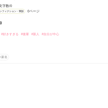
文字数/0
0ページ
ンフィクション・実話
0
ーワード
作家名
表紙コメント
あらすじ
#好きすぎる
#後輩
#新人
#自分が中心
感想
社員一のおしゃべりで、みんなからの人気者。時には厳しい面があるが
作家名
う難点があった。お気に入りの新人が他の人と仲良くするだけで不機嫌に
更新中
作品を読む
短編
作品の長さにつ