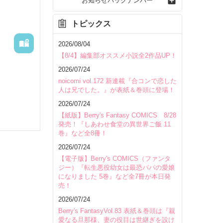
お知らせバックナンバー
トピックス
2026/08/04
【8/4】編集部オススメ小説全2作品UP！
2026/07/24
noicomi vol.172 新連載『合コンで恋した
人は兄でした。』が表紙＆巻頭に登場！
2026/07/24
後輩から
【紙版】Berry's Fantasy COMICS 8/28
発売！『しあわせ食堂の異世界ご飯 11
なり、

巻』など全8冊！
2026/07/24
【電子版】Berry's COMICS（ファンタ
ジー）『転生悪役幼女は最恐パパの愛娘
になりました 5巻』など全7冊が本日発
売！
いて
2026/07/24
Berry's FantasyVol.83 表紙＆巻頭は『親
愛なる旦那様、妻の役目は世継ぎを設け