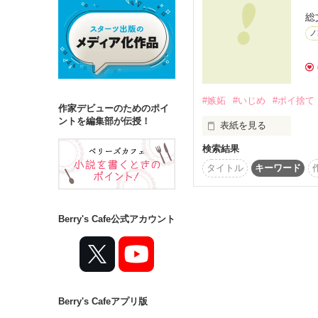
総
ノ
詳しく検索
検索対象
タイトル
キ
#嫉妬
#いじめ
#ポイ捨て
作家デビューのためのポイ
ジャンル
ントを編集部が伝授！
表紙を見る
検索結果
主人公こと竹輪美恵は
も好かれていたが...

タイトル
キーワード
美恵には嫉妬深いとい
ステータス
全て
完結
Berry's Cafe公式アカウント
作品の長さ
長編
中編
Berry's Cafeアプリ版
コンテスト