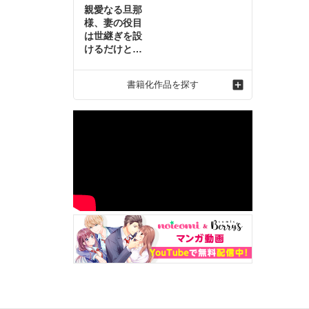
親愛なる旦那
様、妻の役目
は世継ぎを設
けるだけと聞
いておりまし
たが～虐げら
書籍化作品を探す
れ才女の幸せ
な結婚～2