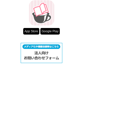
超短編！フェチ
スターツ出版小
その他の条件
動画あり
App Store
Google Play