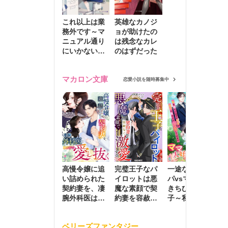
これ以上は業
英雄なカノジ
務外です～マ
ョが助けたの
ニュアル通り
は残念なカレ
にいかない彼
のはずだった
に無難な日々
を崩されて～
マカロン文庫
恋愛小説を随時募集中
高慢令嬢に追
完璧王子なパ
一途な社長パ
執
い詰められた
イロットは悪
パvsママ大好
士
契約妻を、凄
魔な素顔で契
きちびっこ息
偽
腕外科医はこ
約妻を容赦な
子～私を捨て
情
の手で愛し抜
く激愛する
たはずの元夫
堕
く
が息子に負け
ベリーズファンタジー
じと溺愛して