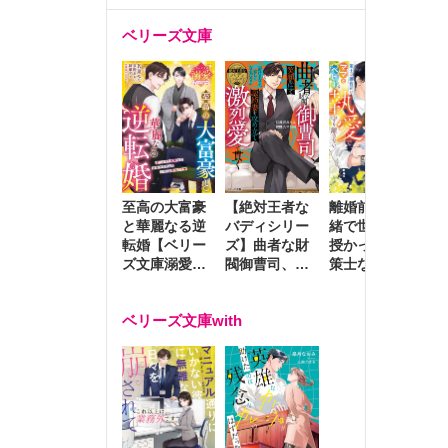
ベリーズ文庫
至高の大富豪
離婚前夜に内
冷
【絶対王者な
と華麗なる逆
緒で世継ぎを
や
バディシリー
転婚【ベリー
授かったら～
生
ズ】曲者な財
ズ文庫溺愛ア
策士な御曹司
を
閥御曹司、笑
ンソロジー】
はママとベビ
～
顔の圧で契約
ーを執愛で守
つ
妻を攻め立て
ベリーズ文庫with
り離さない～
様
激烈愛で貫く
し