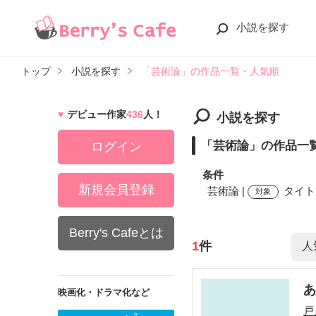
小説を探す
トップ
小説を探す
「芸術論」の作品一覧・人気順
デビュー作家
436
人！
小説を探す
「芸術論」の作品一
ログイン
条件
新規会員登録
芸術論 |
タイト
対象
Berry's Cafeとは
検索ワード
1
件
映画化・ドラマ化など
戸