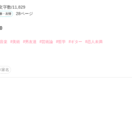
文字数/11,829
28ページ
春・友情
0
ーワード
作家名
表紙コメント
あらすじ
#音楽
#美術
#男友達
#芸術論
#哲学
#ギター
#恋人未満
感想
作家名
更新中
短編
作品の長さにつ