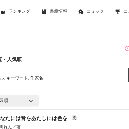
ランキング
書籍情報
コミック
コ
覧・人気順
ル, キーワード, 作家名
あなたには音をあたしには色を
完
川れん
／著