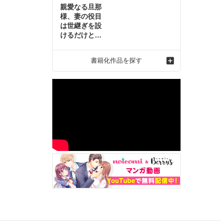
親愛なる旦那
様、妻の役目
は世継ぎを設
けるだけと聞
いておりまし
たが～虐げら
書籍化作品を探す
れ才女の幸せ
な結婚～2