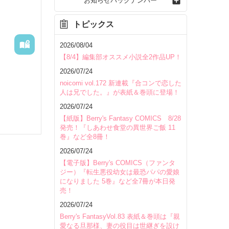
お知らせバックナンバー
トピックス
2026/08/04
【8/4】編集部オススメ小説全2作品UP！
2026/07/24
noicomi vol.172 新連載『合コンで恋した
人は兄でした。』が表紙＆巻頭に登場！
2026/07/24
【紙版】Berry's Fantasy COMICS 8/28
発売！『しあわせ食堂の異世界ご飯 11
巻』など全8冊！
2026/07/24
【電子版】Berry's COMICS（ファンタ
ジー）『転生悪役幼女は最恐パパの愛娘
になりました 5巻』など全7冊が本日発
売！
いて
2026/07/24
Berry's FantasyVol.83 表紙＆巻頭は『親
愛なる旦那様、妻の役目は世継ぎを設け