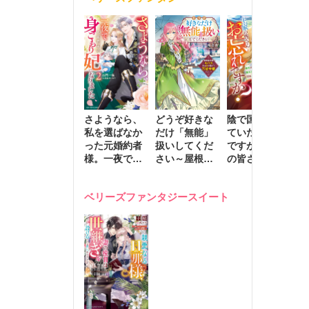
きます～
さようなら、
どうぞ好きな
陰で国を支え
転
私を選ばなか
だけ「無能」
ていたのは私
と
った元婚約者
扱いしてくだ
ですが、王家
っ
様。一夜で大
さい～屋根裏
の皆さんお忘
国
国君主の身ご
部屋の本の
れですか？～
に
もり妃になり
虫、実は国を
追放された隠
不
ベリーズファンタジースイート
ました２
動かす万能令
れ才女の辺境
保
嬢でした～
スローライフ
で
計画～
能
し