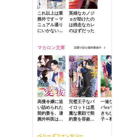
これ以上は業
英雄なカノジ
務外です～マ
ョが助けたの
ニュアル通り
は残念なカレ
にいかない彼
のはずだった
に無難な日々
を崩されて～
マカロン文庫
恋愛小説を随時募集中
高慢令嬢に追
完璧王子なパ
一途な社長パ
執
い詰められた
イロットは悪
パvsママ大好
士
契約妻を、凄
魔な素顔で契
きちびっこ息
偽
腕外科医はこ
約妻を容赦な
子～私を捨て
情
の手で愛し抜
く激愛する
たはずの元夫
堕
く
が息子に負け
ベリーズファンタジー
じと溺愛して