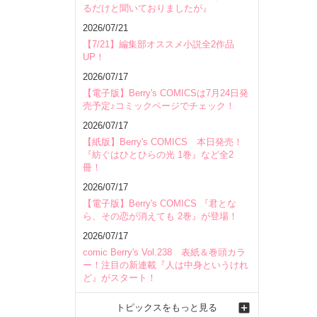
るだけと聞いておりましたが』
会場
2026/07/21
【7/21】編集部オススメ小説全2作品
UP！
2026/07/17
【電子版】Berry's COMICSは7月24日発
売予定♪コミックページでチェック！
2026/07/17
【紙版】Berry's COMICS 本日発売！
『紡ぐはひとひらの光 1巻』など全2
冊！
2026/07/17
【電子版】Berry's COMICS 『君とな
ら、その恋が消えても 2巻』が登場！
2026/07/17
comic Berry's Vol.238 表紙＆巻頭カラ
ー！注目の新連載『人は中身というけれ
ど』がスタート！
トピックスをもっと見る