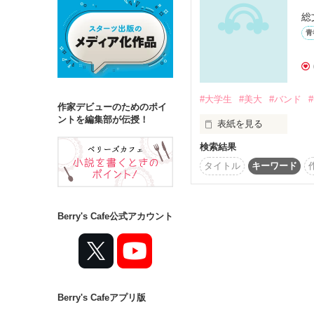
総
青
詳しく検索
検索対象
タイトル
キ
#大学生
#美大
#バンド
作家デビューのためのポイ
ジャンル
ントを編集部が伝授！
表紙を見る
検索結果
タイトル
キーワード
ステータス
全て
完結
Berry's Cafe公式アカウント
音と色は

作品の長さ
長編
中編
それだけで正しい

Berry's Cafeアプリ版
コンテスト