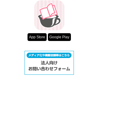
超短編！フェチ
………

スターツ出版小
その他の条件
動画あり
App Store
Google Play
あなたには音を

あたしには色を

□mira！さま□

□永以真子さま□

□高山さま□
