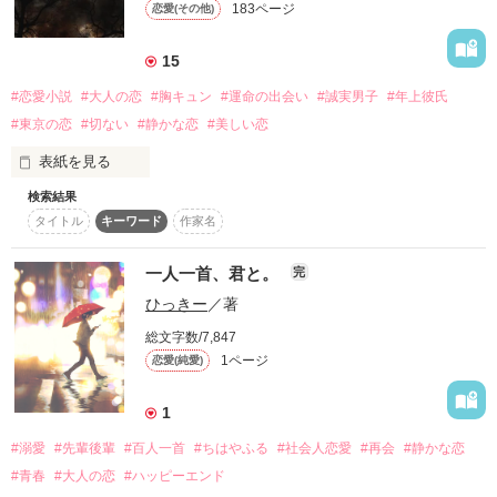
183ページ
恋愛(その他)
詳しく検索
検索対象
15
タイトル
キーワード
作家名
表紙コメント
#恋愛小説
#大人の恋
#胸キュン
#運命の出会い
#誠実男子
#年上彼氏
#東京の恋
#切ない
#静かな恋
#美しい恋
あらすじ
表紙を見る
ジャンル
検索結果
デザイナーの希と、不動産会社の御曹司・旬。

タイトル
キーワード
作家名
偶然のように出会った二人は、互いに惹かれていく。

感想
言葉よりも、間。

一人一首、君と。
完
距離よりも、空気。

ステータス
全て
完結
更新中
ひっきー
／著
恋を必要としていなかった二人の世界に、

総文字数/7,847
静かな感情がゆっくりと灯りはじめる。

作品の長さ
長編
中編
短編
1ページ
恋愛(純愛)
これは、夜のように穏やかで、

作品の長さについて
1
#溺愛
#先輩後輩
#百人一首
#ちはやふる
#社会人恋愛
#再会
#静かな恋
コンテスト
#青春
#大人の恋
#ハッピーエンド
作品を読む
超短編！フェチから始まる溺愛コンテスト