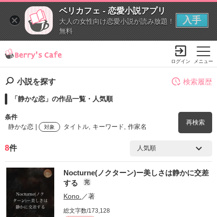
ベリカフェ - 恋愛小説アプリ
入手
大人の女性向け恋愛小説が読み放題！
無料
ログイン
メニュー
小説を探す
検索履歴
「静かな恋」の作品一覧・人気順
条件
再検索
静かな恋 |
タイトル, キーワード, 作家名
対象
8
件
検索ワード
Nocturne(ノクターン)ー美しさは静かに交差
を含む
する
完
Kono.
／著
を除く
総文字数/173,128