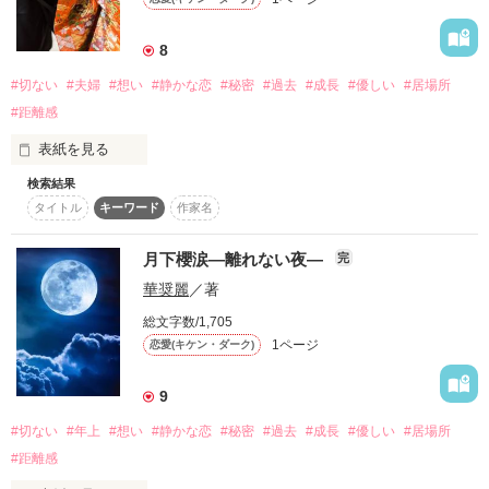
8
#切ない
#夫婦
#想い
#静かな恋
#秘密
#過去
#成長
#優しい
#居場所
#距離感
表紙を見る
検索結果
人は、必ずしも血で家族になるわけではない。

タイトル
キーワード
作家名
長い年月を共に生き、

失い、諦め、言葉にできない想いを胸にしまい込みながら、

月下櫻涙―離れない夜―
完
それでも「選び続けた先」に、静かな幸福が待っていることも
華奨麗
／著
ある。

総文字数/1,705
これは、派手な恋でも、劇的な運命でもない。

1ページ
恋愛(キケン・ダーク)
声高に語られる愛でもなければ、誰かに誇れる物語でもない。

9
けれどーー

#切ない
#年上
#想い
#静かな恋
#秘密
#過去
#成長
#優しい
#居場所
夜、灯を落とす前に、

#距離感
「おかえり」と言える場所があること。

「ただいま」と言って帰ってくる人がいること。
