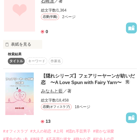
石崎凛
／著
「月下櫻涙」は、

一度“捨てられた記憶”を持つ少女・桜が、

総文字数/1,364
芸妓一座という流れゆく居場所の中で、

2ページ
恋愛(学園)
少しずつ「戻っていい場所」を自分の中に作っていく物語で
す。

0
これは、派手な恋でも、劇的な溺愛でもありません。

触れても、縛られない。

表紙を見る
守られても、依存しない。

検索結果
名前を呼ばれても、所有されない。

これが私の初めての作品です。

タイトル
キーワード
作家名
実話を少し入れてリアルに書いてみました。

それでも確かに存在する、

上手く書けてるか分からないですが皆さん是非読んで見て下さ
静かで、あたたかくて、切ない関係。

い。
【隠れシリーズ】フェアリーヤーンが紡いだ
恋 〜A Love Spun with Fairy Yarn〜
完
夜になると、手を伸ばしたくなる。

みなもと藍
／著
でも、掴まなくてもいい自分になっていく。

作品を読む
その過程を、丁寧に、痛みごと描いています。

総文字数/18,458
18ページ
恋愛(オフィスラブ)
予告編では、

桜が「誰かにすがらずに眠れるようになる夜」を切り取ってい
ます。

13
#オフィスラブ
#大人の初恋
#上司
#隠れ手芸男子
#密かな溺愛
泣きたい夜がある人へ。

誰にも言えない不安を抱えたまま、大人になってしまった人
#運命の赤い糸
#地味子
#不器用な彼女
#静かな恋
#社会人の恋