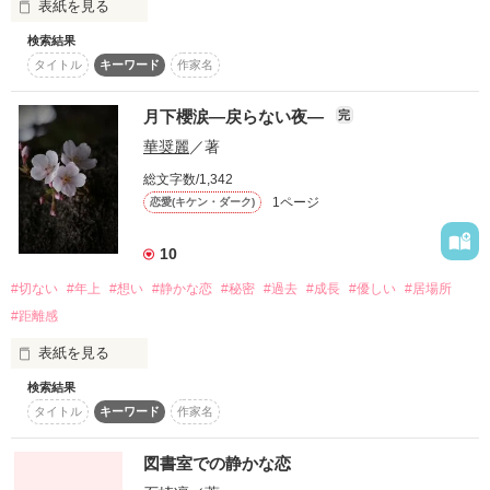
表紙を見る
そして、帰る場所を必要としている"あの子”がいること。

検索結果
人を想うということが、

そのすべてを受け入れると決めた女の、静かで、確かな心の物
タイトル
キーワード
作家名
ここまで重く、静かで、逃げ場のないものだとは知らなかっ
語。

た。

月下櫻涙―戻らない夜―
読み終えたあと、あなたの胸にも、小さな灯が残りますよう
完
闇に生きる男は、ひとりの少女と出会い、守ることと、失うこ
に。
華奨麗
／著
との境目を、少しずつ見失っていく。

総文字数/1,342
名を呼ぶ声。

1ページ
恋愛(キケン・ダーク)
作品を読む
隣にある温もり。

触れた指先に残る、確かな感触。

10
それらはすべて、

#切ない
#年上
#想い
#静かな恋
#秘密
#過去
#成長
#優しい
#居場所
日常でありながら、いつ壊れてもおかしくないものだった。
#距離感
表紙を見る
作品を読む
検索結果
夜が怖かった。

タイトル
キーワード
作家名
何も言われなくても、置いていかれる気がして。

――それでも私は、生きてきた。

図書室での静かな恋