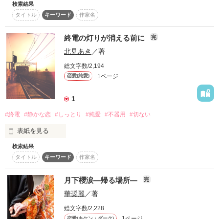
検索結果
スターツ出版小説投稿サイト合同企画「1話からの長編大
タイトル
キーワード
作家名
賞」ベリーズカフェ会場
終電の灯りが消える前に
完
その他の条件
動画あり
コミックあり
北見あき
／著
総文字数/2,194
1ページ
恋愛(純愛)
1
#終電
#静かな恋
#しっとり
#純愛
#不器用
#切ない
表紙を見る
検索結果
1話だけ大賞「終電で生まれる恋」参加作品になります。

タイトル
キーワード
作家名
よろしくお願いいたします！
月下櫻涙―帰る場所―
完
作品を読む
華奨麗
／著
総文字数/2,228
1ページ
恋愛(キケン・ダーク)