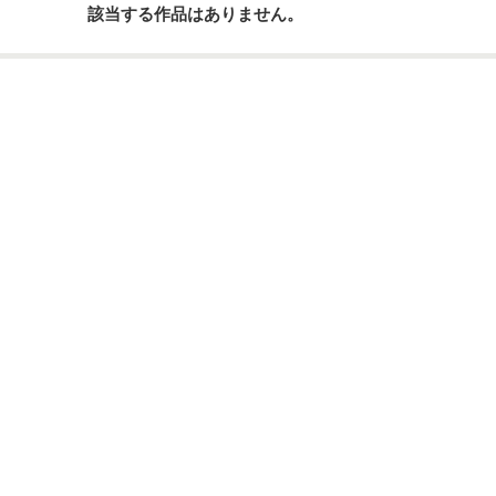
該当する作品はありません。
ーワード
作家名
表紙コメント
あらすじ
感想
更新中
短編
作品の長さにつ