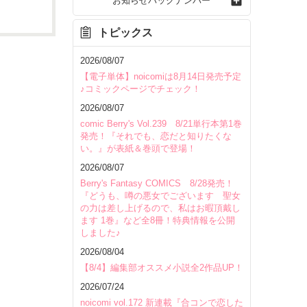
お知らせバックナンバー
トピックス
2026/08/07
【電子単体】noicomiは8月14日発売予定
♪コミックページでチェック！
2026/08/07
comic Berry's Vol.239 8/21単行本第1巻
発売！『それでも、恋だと知りたくな
い。』が表紙＆巻頭で登場！
2026/08/07
Berry's Fantasy COMICS 8/28発売！
『どうも、噂の悪女でございます 聖女
の力は差し上げるので、私はお暇頂戴し
ます 1巻』など全8冊！特典情報を公開
しました♪
2026/08/04
いて
【8/4】編集部オススメ小説全2作品UP！
2026/07/24
noicomi vol.172 新連載『合コンで恋した