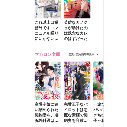
これ以上は業
英雄なカノジ
務外です～マ
ョが助けたの
ニュアル通り
は残念なカレ
にいかない彼
のはずだった
に無難な日々
を崩されて～
マカロン文庫
恋愛小説を随時募集中
高慢令嬢に追
完璧王子なパ
一途な社長パ
執
い詰められた
イロットは悪
パvsママ大好
士
契約妻を、凄
魔な素顔で契
きちびっこ息
偽
腕外科医はこ
約妻を容赦な
子～私を捨て
情
の手で愛し抜
く激愛する
たはずの元夫
堕