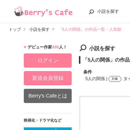
小説を探す
トップ
小説を探す
「5人の関係」の作品一覧・人気順
デビュー作家
436
人！
小説を探す
「5人の関係」の作
ログイン
条件
新規会員登録
5人の関係 |
タイ
対象
Berry's Cafeとは
検索ワード
映画化・ドラマ化など