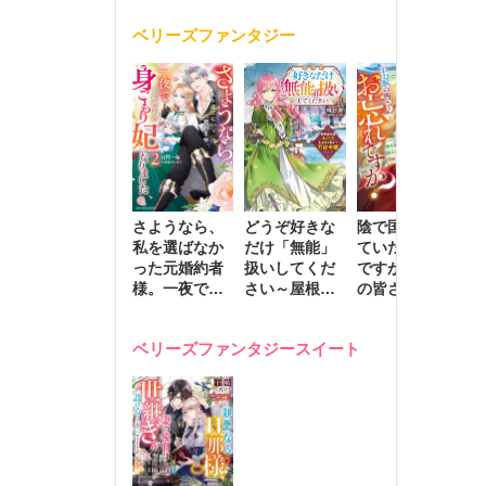
く
が息子に負け
ベリーズファンタジー
じと溺愛して
きます～
さようなら、
どうぞ好きな
陰で国を支え
転
私を選ばなか
だけ「無能」
ていたのは私
と
った元婚約者
扱いしてくだ
ですが、王家
っ
様。一夜で大
さい～屋根裏
の皆さんお忘
国
国君主の身ご
部屋の本の
れですか？～
に
もり妃になり
虫、実は国を
追放された隠
不
ベリーズファンタジースイート
ました２
動かす万能令
れ才女の辺境
保
嬢でした～
スローライフ
で
計画～
能
し