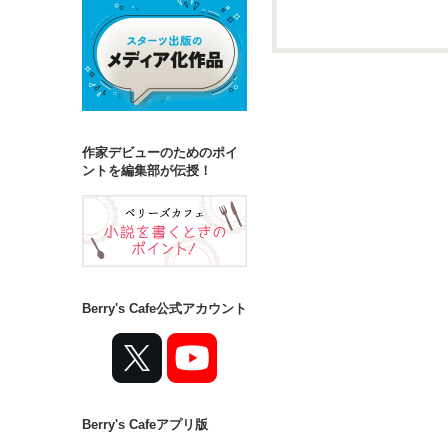
詳しく検索
検索対象
タイトル
キ
作家デビューのためのポイ
ジャンル
ントを編集部が伝授！
ステータス
全て
完結
Berry's Cafe公式アカウント
作品の長さ
長編
中編
Berry's Cafeアプリ版
コンテスト