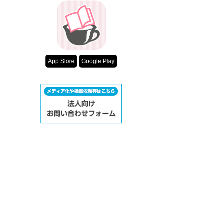
超短編！フェチ
スターツ出版小
その他の条件
動画あり
App Store
Google Play