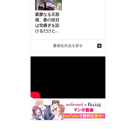
親愛なる旦那
様、妻の役目
は世継ぎを設
けるだけと聞
いておりまし
たが～虐げら
書籍化作品を探す
れ才女の幸せ
な結婚～2