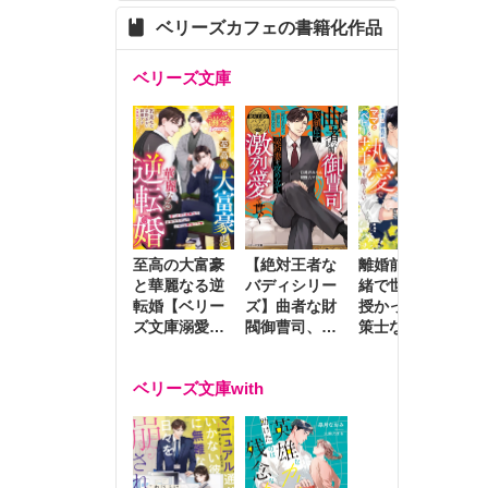
ベリーズカフェの書籍化作品
ベリーズ文庫
至高の大富豪
離婚前夜に内
冷
【絶対王者な
と華麗なる逆
緒で世継ぎを
や
バディシリー
転婚【ベリー
授かったら～
生
ズ】曲者な財
ズ文庫溺愛ア
策士な御曹司
を
閥御曹司、笑
ンソロジー】
はママとベビ
～
顔の圧で契約
ーを執愛で守
つ
妻を攻め立て
ベリーズ文庫with
り離さない～
様
激烈愛で貫く
し