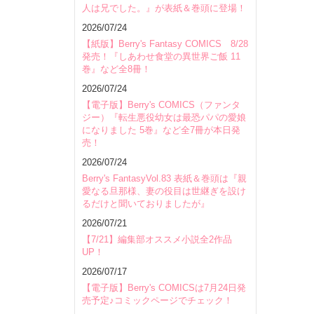
人は兄でした。』が表紙＆巻頭に登場！
会場
2026/07/24
【紙版】Berry's Fantasy COMICS 8/28
発売！『しあわせ食堂の異世界ご飯 11
巻』など全8冊！
2026/07/24
【電子版】Berry's COMICS（ファンタ
ジー）『転生悪役幼女は最恐パパの愛娘
になりました 5巻』など全7冊が本日発
売！
2026/07/24
Berry's FantasyVol.83 表紙＆巻頭は『親
愛なる旦那様、妻の役目は世継ぎを設け
るだけと聞いておりましたが』
2026/07/21
【7/21】編集部オススメ小説全2作品
UP！
2026/07/17
【電子版】Berry's COMICSは7月24日発
売予定♪コミックページでチェック！