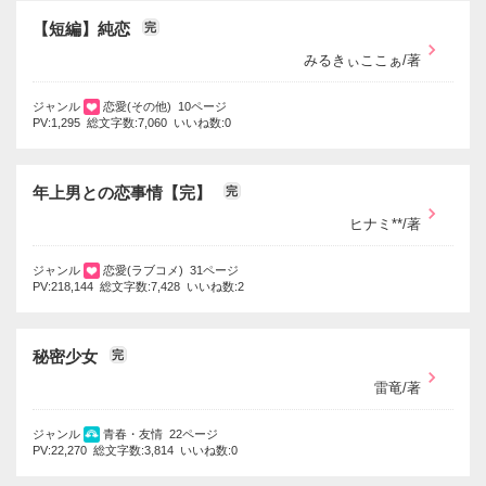
【短編】純恋
完
みるきぃここぁ/著
ジャンル
恋愛(その他) 10ページ
PV:1,295 総文字数:7,060 いいね数:0
年上男との恋事情【完】
完
ヒナミ**/著
ジャンル
恋愛(ラブコメ) 31ページ
PV:218,144 総文字数:7,428 いいね数:2
秘密少女
完
雷竜/著
ジャンル
青春・友情 22ページ
PV:22,270 総文字数:3,814 いいね数:0