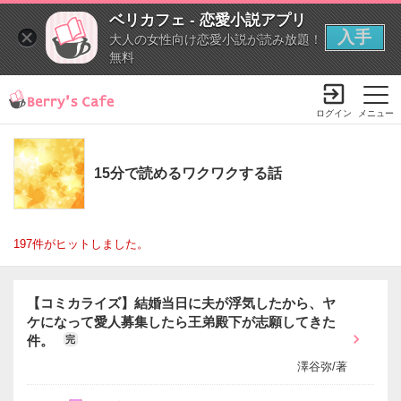
ベリカフェ - 恋愛小説アプリ
入手
大人の女性向け恋愛小説が読み放題！
無料
ログイン
メニュー
15分で読めるワクワクする話
197件がヒットしました。
【コミカライズ】結婚当日に夫が浮気したから、ヤ
ケになって愛人募集したら王弟殿下が志願してきた
件。
完
澤谷弥/著