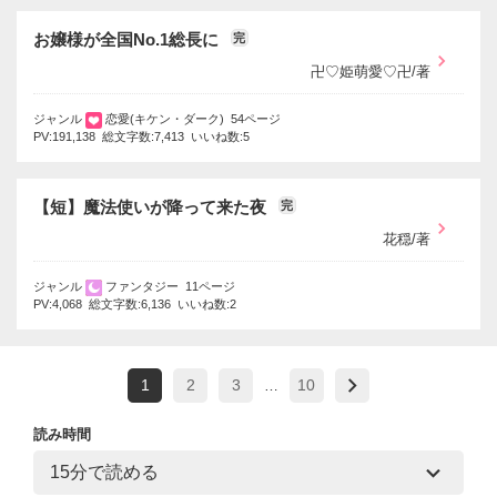
お嬢様が全国No.1総長に
完
卍♡姫萌愛♡卍/著
ジャンル
恋愛(キケン・ダーク) 54ページ
PV:191,138 総文字数:7,413 いいね数:5
【短】魔法使いが降って来た夜
完
花穏/著
ジャンル
ファンタジー 11ページ
PV:4,068 総文字数:6,136 いいね数:2
1
2
3
10
…
読み時間