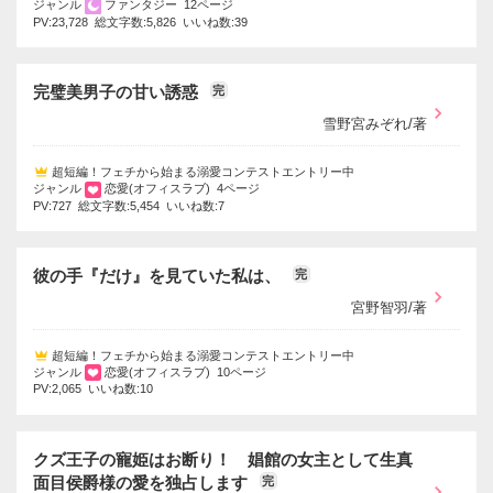
ジャンル
ファンタジー 12ページ
PV:23,728 総文字数:5,826 いいね数:39
完璧美男子の甘い誘惑
完
雪野宮みぞれ/著
超短編！フェチから始まる溺愛コンテストエントリー中
ジャンル
恋愛(オフィスラブ) 4ページ
PV:727 総文字数:5,454 いいね数:7
彼の手『だけ』を見ていた私は、
完
宮野智羽/著
超短編！フェチから始まる溺愛コンテストエントリー中
ジャンル
恋愛(オフィスラブ) 10ページ
PV:2,065 いいね数:10
クズ王子の寵姫はお断り！ 娼館の女主として生真
面目侯爵様の愛を独占します
完