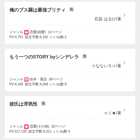
俺のブス羅は最強プリティ
完
石凪 はるひ/著
ジャンル
恋愛(純愛) 11ページ
PV:4,751 総文字数:6,162 いいね数:1
もう一つのSTORY byシンデレラ
完
☆なないろ☆/著
ジャンル
絵本・童話 26ページ
PV:4,165 総文字数:4,258 いいね数:0
彼氏は浮気性
完
ゥミ★/著
ジャンル
恋愛(その他) 32ページ
PV:117,720 総文字数:5,011 いいね数:4