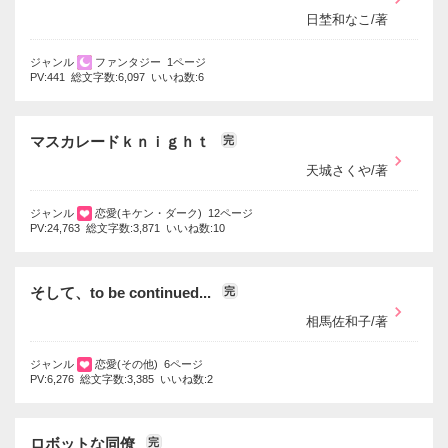
日埜和なこ/著
ジャンル
ファンタジー 1ページ
PV:441 総文字数:6,097 いいね数:6
マスカレードｋｎｉｇｈｔ
完
天城さくや/著
ジャンル
恋愛(キケン・ダーク) 12ページ
PV:24,763 総文字数:3,871 いいね数:10
そして、to be continued...
完
相馬佐和子/著
ジャンル
恋愛(その他) 6ページ
PV:6,276 総文字数:3,385 いいね数:2
ロボットな同僚
完