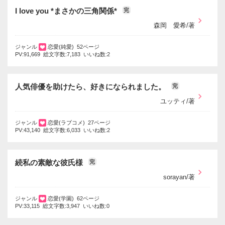
I love you *まさかの三角関係*
完
森岡 愛希/著
ジャンル
恋愛(純愛) 52ページ
PV:91,669 総文字数:7,183 いいね数:2
人気俳優を助けたら、好きになられました。
完
ユッティ/著
ジャンル
恋愛(ラブコメ) 27ページ
PV:43,140 総文字数:6,033 いいね数:2
続私の素敵な彼氏様
完
sorayan/著
ジャンル
恋愛(学園) 62ページ
PV:33,115 総文字数:3,947 いいね数:0