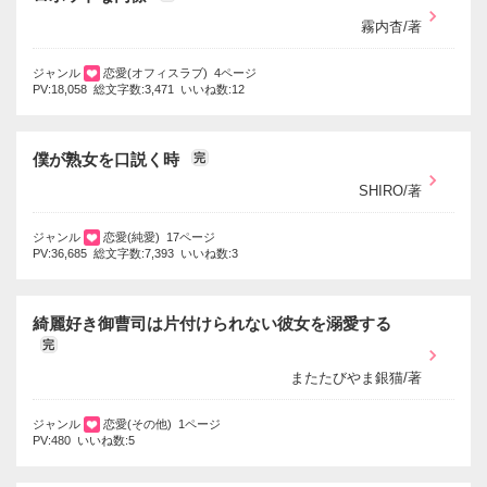
霧内杳/著
ジャンル
恋愛(オフィスラブ) 4ページ
PV:18,058 総文字数:3,471 いいね数:12
僕が熟女を口説く時
完
SHIRO/著
ジャンル
恋愛(純愛) 17ページ
PV:36,685 総文字数:7,393 いいね数:3
綺麗好き御曹司は片付けられない彼女を溺愛する
完
またたびやま銀猫/著
ジャンル
恋愛(その他) 1ページ
PV:480 いいね数:5