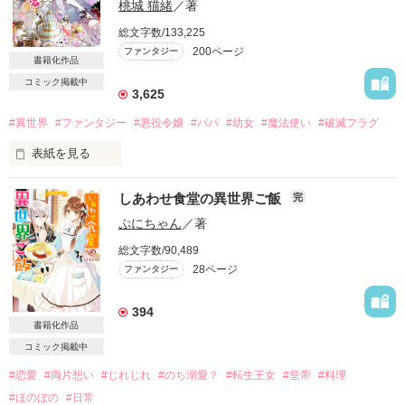
桃城 猫緒
／著
お前の仕事は私が引き継ごう、と上司に自信満々に言い放たれ
たクリスティンは──

総文字数/133,225
（それじゃあ、何とかしてもらいましょうか）

鋭いギルに男装がバレそうなリリィ

200ページ
ファンタジー
すっぱりきっぱり、王宮を見限ることにした。

書籍化作品
コミック掲載中
生意気な有期雇用の部下を切り捨てて喜ぶ上司。

3,625
ドキドキしながら男装執事として働くリリィ

有能な人間がいなくなると知って頭を抱える、さらに上の上
そんなリリィは、屋敷でいろんな人間と出会う！

#異世界
#ファンタジー
#悪役令嬢
#パパ
#幼女
#魔法使い
#破滅フラグ
司。

リリィの自由気ままさにみんなが狂わされていく…

阿鼻叫喚の渦に叩き込まれる同僚たち。

表紙を見る
様々な人間の思惑をよそに、クリスティン・アンガーミュラー
は晴れ晴れと伸びをする。

そしてリリィは人と関わる楽しさに目覚める

しあわせ食堂の異世界ご飯
完
目指せ！　最恐パパの愛娘！

ぷにちゃん
／著
こーんなに楽しい今世は最高ねっ！！

総文字数/90,489
作品を読む
28ページ
ファンタジー
魔公爵ディーの娘サマラ（５歳）は

※完結しました。

ある日前世の記憶を取り戻し、

他サイトでも掲載予定です
自分がゲームの悪役令嬢であることを悟る。

394
書籍化作品
16歳で確実に死亡する破滅フラグを回避するために

コミック掲載中
サマラがとった作戦は――

作品を読む
世界最強の魔法使いであるパパに

#恋愛
#両片想い
#じれじれ
#のち溺愛？
#転生王女
#皇帝
#料理
媚びを売って庇護してもらうこと！

#ほのぼの
#日常