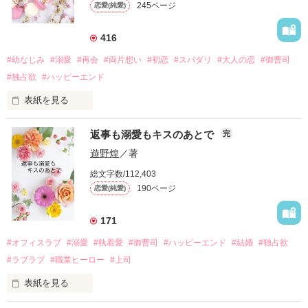
245ページ
恋愛(純愛)
詳しく検索
検索対象
416
タイトル
キーワード
作家名
表紙コメント
#幼なじみ
#溺愛
#再会
#両片想い
#初恋
#スパダリ
#大人の恋
#御曹司
#独占欲
#ハッピーエンド
あらすじ
表紙を見る
ジャンル
返事も溺愛もキスのあとで
完
遊野煌
／著
感想
幼なじみの哲平に淡い恋心を抱いていた美桜。

総文字数/112,403
しかし、ある出来事をきっかけに二人の関係は壊れてしまう。

ステータス
全て
完結
更新中
190ページ
恋愛(純愛)
関係修復もできないまま、美桜は両親の離婚によって

引っ越すことになり、哲平とも離れ離れになった。

作品の長さ
171
長編
中編
短編
それから約十二年後。

#オフィスラブ
#溺愛
#執着愛
#御曹司
#ハッピーエンド
#結婚
#独占欲
作品の長さについて
過去の傷から、二度と会いたくないと思っていた哲平に

#ラブラブ
#職業ヒーロー
#上司
運命のような再会を果たす。

コンテスト
そして、ひょんなことから

表紙を見る
酔った勢いで一夜を共にしてしまった。

超短編！フェチから始まる溺愛コンテスト