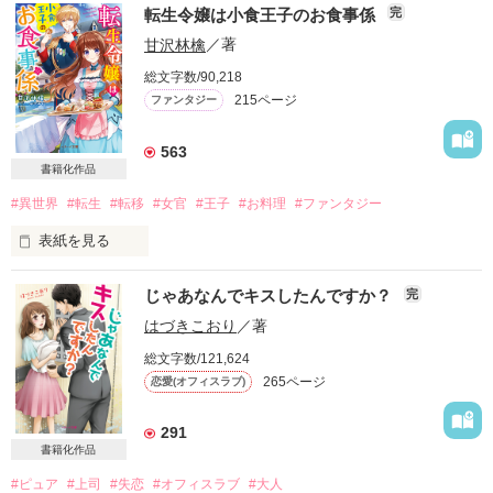
舞川雛子（26）は大手お菓子メーカー、三日月製菓コーポレー
転生令嬢は小食王子のお食事係
完
ションの企画戦略室で働いている。

さらに、美桜が初めてだと知った哲平は

スターツ出版小説投稿サイト合同企画「1話からの長編大
また雛子には2年前から付き合いはじめ、半年前から同棲を始
『責任をとる、結婚しよう』と真っ直ぐに告げてきた。

賞」ベリーズカフェ会場
甘沢林檎
／著
めた、同期で恋人の石垣守（26）がいるのだが、後輩の姫原由
戸惑う美桜とは裏腹に、好きという気持ちを隠すことなく

総文字数/90,218
羅（24）との浮気が発覚した上、いつのまにか元カノにされて
甘やかしてくる。

その他の条件
動画あり
コミックあり
215ページ
ファンタジー
いた。

守と由羅から『便利屋雛子』と馬鹿にされ、一人こっそり泣い
そんなある日、哲平は美桜がストーカー被害に

ていた雛子に、企画戦略室の上司である雪瀬鷹哉（29）が
遭っていることを知る。

563
『──俺と結婚してくれないか』といきなりプロポーズをしてき
美桜を守るため、哲平は同居を提案してきて――。

書籍化作品
た上、同居まで提案してきて──？

#異世界
#転生
#転移
#女官
#王子
#お料理
#ファンタジー
鷹哉『宜しくな、俺の雛子』🦅

夏木美桜(なつきみお)

表紙を見る
雛子『俺の……ひぃ、雛子？！！！』🐥

✕

鳴海哲平 (なるみてっぺい)

アイリーンは日本人だった前世の記憶がある食いしん坊な女の
シゴデキで冷徹な上司が見せる素顔は、なぜか想像以上に甘く
じゃあなんでキスしたんですか？
完
子。

て……🐥💓🦅

現在は王妃の女官として勤めながら『いい人と結婚できたらい
はづきこおり
／著
止まっていたはずの二人の時間が、再び動き出す。

いなー』と

再会から始まる、溺愛ラブ。

総文字数/121,624
のほほんと将来を考えていた。

※表紙も作中使用の画像も全てフリー素材です。

265ページ
恋愛(オフィスラブ)
※執筆期間2026.6.3〜7.20完結です。　

2026.6.5～2026.7.25

食べる事も料理も好きなアイリーンは王妃宮の料理人たちと仲
※他サイトさんにて恋愛トレンド1位でした〜良かったら読ん
良くなり、

291
で頂けると嬉しいです。
こっそりとお菓子を作ったりしてすごしていたが、

書籍化作品
ある日それが王妃にバレてしまい…!?

＊以前、公開していた話の改稿版です＊

#ピュア
#上司
#失恋
#オフィスラブ
#大人