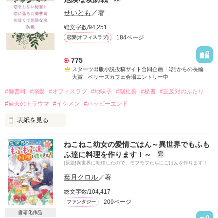
２人の間を邪魔して壊そうとしたけど、逆に２人の想いを見せ
今回もまた振られ

つけられて……

せいとも
／著
次こそはと近所の神社に神頼みに行くと……

総文字数/94,251
そんな時叔父が用意した新しいお見合い相手は大企業の御曹
184ページ
恋愛(オフィスラブ)
司。

「僕で良かったら、話を聞くよ」

両親と叔父の勧めで、あっという間に俺様御曹司との新婚初
夜！？

775
スターツ出版小説投稿サイト合同企画「1話からの長編
神社の境内で出会った素敵な男性が

大賞」ベリーズカフェ会場エントリー中
いきなり声を掛けてきたからびっくり！

「夜のお相手は、他の女性に任せます！」

#御曹司
#溺愛
#オフィスラブ
#地味子
#副社長
#秘書
#正反対のふたり
優しく微笑む彼に気を許し

「は！？お前が妻なんだから、諦めて抱かれろよ！」

#過去のトラウマ
#イケメン
#ハッピーエンド
事の次第を話した小町だったけれど……

表紙を見る
絶対にお断りよ！どうして毎夜毎夜そんな事で喧嘩をしなきゃ
「努力もしないで神頼み？　お前って馬鹿だね」

「1話からの長編大賞」エントリー作品

ならないの？

ねこねこ幼女の愛情ごはん～異世界でもふも
その上

ふ達に料理を作ります！～
完
『TOKITOグループ』御曹司で副社長

大きな会社の社長だからって「あれするな、これするな」っ
[原題]異世界に転移したので、モフモフたちにごはんを作ります！
時任要(28)

て、偉そうに命令してこないでよ！

「俺を一ヶ月で落としてみろよ。

ときとうかなめ

葉月クロル
／著
　そしたら、馬鹿って言ったの撤回してやる」

私は私の好きにさせてもらうわ！

総文字数/104,417
×

しかも

209ページ
ファンタジー
副社長秘書に抜擢

書籍化作品
狭山　聖壱　　《さやま　せいいち》　３４歳　１８５㎝
