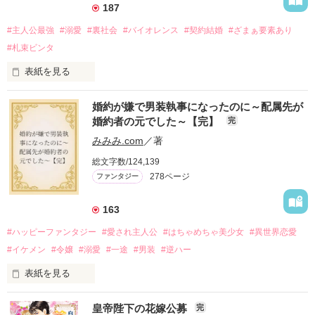
＼Berry's Cafe異世界ファンタジー特別連載①／

187
菜穂は、蓮の愛の重さを知る

作品を読む
連載中、本棚登録＆ファン登録をしてくれた人の中から抽選で
10名様に図書カード500円分をプレゼント！

#主人公最強
#溺愛
#裏社会
#バイオレンス
#契約結婚
#ざまぁ要素あり
#札束ビンタ
蓮が仕組んだ策略は、菜穂は知る由もなく、甘い罠に堕ちてい
▼応募締め切り▼

く

2019年6月17日（月）13時まで!!
表紙を見る
＊［ＸＯＸＯ＋I love you〜天敵上司が彼氏になったら甘々男で
かつては英雄と呼ばれた父は事業で失敗ばかり。

した］のメインストーリーです
婚約が嫌で男装執事になったのに～配属先が
そのせいで極貧生活を送るオリヴィア・ディルムーンは、母が
作品を読む
婚約者の元でした～【完】
完
倒れたことをきっかけに娼婦になり稼ごうと屋敷を飛び出し
た。

みみみ.com
／著
作品を読む
娼館（たぶん）の店主は札束でビンタしてくる謎の男。

総文字数/124,139
金と引き換えに雇われたと思いきや……契約結婚だった！？

278ページ
ファンタジー
裏社会を牛耳るロベールは仮面をつけており、謎が多いが幸せ
な結婚生活を満喫中。

そこでロベールを慕うアリスに一方的に敵視され、嫌がらせを
163
受けるもオリヴィアには効果なし。

#ハッピーファンタジー
#愛され主人公
#はちゃめちゃ美少女
#異世界恋愛
勘違いから始まる初夜騒動に危険ばかりの血まみれ新婚生活。

#イケメン
#令嬢
#溺愛
#一途
#男装
#逆ハー
次第にロベールはオリヴィアを気にかけるように……？

表紙を見る
「この金が欲しければ、俺の言うことに従え」

「──はい、喜んで！」

皇帝陛下の花嫁公募
完
出会いは最悪、結婚生活は最高……？

＼異世界ラブコメ×ハッピーファンタジー／
