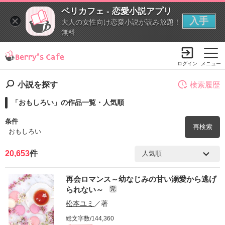
ベリカフェ - 恋愛小説アプリ
入手
大人の女性向け恋愛小説が読み放題！
無料
ログイン
メニュー
小説を探す
検索履歴
「おもしろい」の作品一覧・人気順
条件
再検索
おもしろい
20,653
件
検索ワード
再会ロマンス～幼なじみの甘い溺愛から逃げ
を含む
られない～
完
松本ユミ
／著
を除く
総文字数/144,360