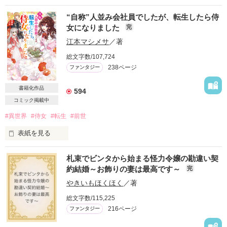
坂井志緒さま

学校へ転校。そこで唯一、優しくして接してくれたのが遼で、
突然、異世界にトリップした和菓子職人のメグミ。

ｅｌｕさま

彼に恋をしていた。

“自称”人並み会社員でしたが、転生したら侍
かなさま

女になりました
完
ひょんなことから、「黒獣王」として恐れられている国王・コ
聖凪砂さま

ンラートの専属菓子職人に…!?

ありがとうございます☆
江本マシメサ
／著
蓮は、友人と称して、彼氏を誘い出し自堕落に遊び回る悪友
作品を読む
で、仲を引き裂こうと吹聴してくる嫌な奴だと思い嫌悪してい
総文字数/107,724
冷徹非道な国王だと思っていたけど、

たが、次第に変化していく

238ページ
ファンタジー
作品を読む
実は大の甘いもの好きスイーツ男子だった!?

書籍化作品
菜穂が真実を知った時、全ては蓮の策略が功を奏した時であ
594
メグミが作る和菓子はコンラートの胃袋を鷲掴み。

り、彼女を獲る為に囲い込む始まりだった

コミック掲載中
おまけに「俺のものになれ」と求婚宣言されてしまい…!?

#異世界
#侍女
#転生
#前世
菜穂は、そうとも知らず、蓮に惹かれていく。

表紙を見る
＼Berry's Cafe異世界ファンタジー特別連載③／

彼氏の遼と付き合いだしてから、誕生日に届いたプレゼント
肌も髪も荒れ放題の引きこもり公爵令嬢の専属侍女となったエ
連載中、本棚登録＆ファン登録をしてくれた人の中から抽選で
と、［Ｒより］と添えられたメッセージカード

札束でビンタから始まる怪力令嬢の勘違い契
リー。

10名様に図書カード500円分をプレゼント！

約結婚～お飾りの妻は最高です～
完
そしてメッセージカードは、翌年には

前世、日本でコスメ好きの販売員だった記憶を生かして、

やきいもほくほく
／著
▼応募締め切り▼

［Ｗith love ，XO XO  Ｒより］に、変わっていく

2019年11月19日（火）13時まで!!

総文字数/115,225
公爵令嬢をきれいな女の子に変身させてみせます！

プレゼントをくれた相手の正体を知ったとき、

216ページ
ファンタジー
怒りより愛が勝った
