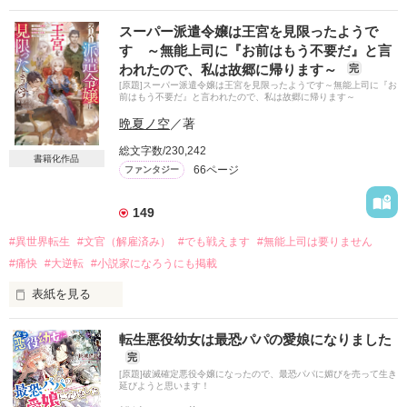
 張り切って町に出ると、不埒な男に絡まれてしまう。

搾取され続ける人生からさようなら！

ギル・レイヴン公爵

スーパー派遣令嬢は王宮を見限ったようで
辺境の地に優秀な人たちが集まり、領地改革が始まる！
 ピンチを救ってくれた傭兵にキスされ、二人はひとときの恋に
す ～無能上司に『お前はもう不要だ』と言
サラサラとした綺麗な黒髪に綺麗な青色の瞳

落ちる。

われたので、私は故郷に帰ります～
完
あまりにも整った顔は女性たちを引き寄せる

[原題]スーパー派遣令嬢は王宮を見限ったようです～無能上司に『お
社交界で圧倒的人気を誇っていた

 彼はいったい誰なの？　そして、リゼットの家族の運命を決め
作品を読む
前はもう不要だ』と言われたので、私は故郷に帰ります～
表では甘いマスクを被る彼の裏は……

る、花嫁試験の行方は――？

晩夏ノ空
／著
総文字数/230,242
書籍化作品
＼Berry's Cafeラブファンタジー特別連載③／

66ページ
ファンタジー
空から降ってきたリリィに恋したギルは

水島忍さんの『皇帝陛下の花嫁公募』連載中、本棚登録＆ファ
国王命令での婚約を申し込む

ン登録をしてくれた人の中から抽選で10名様に図書カード500
149
円分をプレゼント！応募締め切りは2018年10月11日(木)まで!!

とある事情で絶対婚約したくないリリィは

#異世界転生
#文官（解雇済み）
#でも戦えます
#無能上司は要りません
そうだ！男装執事として生きていこう！

＼2018年11月10日ベリーズ文庫から発売決定！／

【修行してきます。私は元気です。】

#痛快
#大逆転
#小説家になろうにも掲載
書籍化に伴い、2018年10月31日13：00に試し読みとなる予定
謎のリリィらしい手紙を残して逃亡

です。
表紙を見る
「今日をもって、君を解雇する」

だけど……配属されたのはレイヴン公爵家だった

転生悪役幼女は最恐パパの愛娘になりました
作品を読む
（……は？）

完
王宮勤めの有期雇用者、クリスティン・アンガーミュラーは、
[原題]破滅確定悪役令嬢になったので、最恐パパに媚びを売って生き
ある日突然上司から解雇を言い渡された。

「その瞳の色……」

延びようと思います！
どう考えても理不尽な理由。引継ぎの猶予すらない当日解雇。

「！！！」
