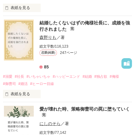
クビを覚悟するも、王妃から言い渡されたのは

作品を読む
表紙を見る
”レオナール王子の女官をしてくれないか”

というまさかの依頼！

*.:･.｡**.:･.｡**.:･.｡*

結婚したくないはずの俺様社長に、成婚を強
2015.1.9

王妃の息子であり、この国の第二王子であるレオナール。

行されました
完
文庫化に伴い

実は彼はかなり偏食＆小食家だったのだ！

作品を読む
限定公開となりました

森野りも
／著
アイリーンは「小食王子のお食事係」として奮闘することにな
*.:･.｡**.:･.｡**.:･.｡*

り…。

総文字数/116,123
247ページ
恋愛(純愛)
小食王子×食いしん坊女官が繰り広げる

会社は仕事をするところです

おいしい異世界ファンタジー！

―――――――――――――

85
広報課に異動になったばかりの

#溺愛
#社長
#いちゃいちゃ
#ハッピーエンド
#結婚
#独占欲
#俺様
＼Berry's Cafe異世界ファンタジー特別連載②／

恋を知らない24歳

#御曹司
#婚活
#ヒーロー目線
連載中、本棚登録＆ファン登録をしてくれた人の中から抽選で
小野田 都

10名様に図書カード500円分をプレゼント！

（おのだ みやこ）

表紙を見る
応募期間は2019年8月7日13時まで!!
.+.

妖艶な声とモデル並みの容姿をもつ

「婚活相手は君にする」

愛が壊れた時、策略御曹司の罠に堕ちていく
無表情な広報課課長30歳

完
森崎 修司

彼のひとことから、ふたりの特別な関係は始まった。

作品を読む
（もりさき しゅうじ）

にしのそら
／著
.+.

持田 透子（もちだ とうこ）

総文字数/77,142
女子の理想を体現化した王子様

２８歳　非恋愛体質の婚活カウンセラー
