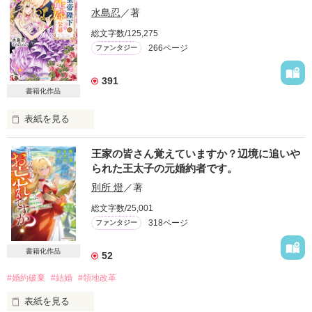
愛を知らない公爵と天然怪力令嬢の溺愛バイオレンスラブコメ
水島忍
／著
ディです。

総文字数/125,275
「いやっほぉぉおお〜い！！！！」

266ページ
ファンタジー
＊この世界のお金はお札にさせてください。

バンジーした侯爵令嬢の先にいたのは

＊なろう、カクヨム、アルファポリス掲載中
甘いマスクの公爵様の頭上でした

391
書籍化作品
「ど、どいてぇぇぇえ！！！！！」

表紙を見る
作品を読む
「…は？」

 没落貴族令嬢のリゼットは、子だくさんの家に生まれ、

王家の皆さん覚えていますか？辺境に追いや
られた王太子の元婚約者です。
そんな最悪の出会いを果たした二人

 長女の彼女にできるのは、玉の輿に乗ることだけ。

別所 燈
／著
 ある日、皇帝陛下アリステアの花嫁が国中から公募されること
総文字数/25,001
になり、俄然張り切った。

リリィ・ロゼッタ侯爵令嬢

318ページ
ファンタジー
 花嫁に選ばれると、その父親が大金をもらえるらしい。

ふんわりとした淡いピンクの髪に澄んだ水色の瞳

書籍化作品
52
透き通るほど白い肌と華奢の手足

「どうにかして皇妃になり、家族を貧困から救わなきゃ！」

お人形のように可愛いらしい見た目とは裏腹に

#婚約破棄
#結婚
#領地改革
残念なほどに自由でお気楽なお転婆令嬢

表紙を見る