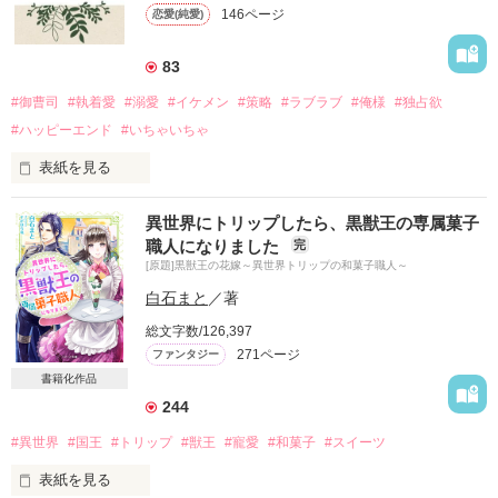
と見せかけた腹黒エース28歳

146ページ
恋愛(純愛)
桐谷 統吾

真壁 迅(まかべ じん)

（きりたに とうご）

３３歳　結婚を嫌う化粧品会社の若き社長　

83
――――――――――――

恋を知らずに生きていた結婚相談所のカウンセラーの透子は、
#御曹司
#執着愛
#溺愛
#イケメン
#策略
#ラブラブ
#俺様
#独占欲
それでも、恋しちゃったら

顧客になるはずだった迅と交際を始める。

#ハッピーエンド
#いちゃいちゃ
どうすればいいですか？

彼は結婚を回避するために、透子を婚活相手に指名したのだ。

表紙を見る
婚活のセオリー通り、順調に交際を重ねていくふたり。

それは期間限定の、見せかけの関係のはずだった。

愛していた男の裏切りに、信じていた愛が幻だったと知った
異世界にトリップしたら、黒獣王の専属菓子
*.:･.｡**.:･.｡**.:･.｡*

しかし、気づけば本気になった迅に甘く捕らわれていて……

日、嫌いだったはずの男の胸で涙を流した。

職人になりました
完
2014.9.2　 更新開始

[原題]黒獣王の花嫁～異世界トリップの和菓子職人～
2014.9.5　 完結

「……まったく、君は無防備だな。そんなかわいい顔を見せら
2014.9.18  番外編追加

れたら――我慢できなくなる」

桐谷　蓮　２3歳

白石まと
／著
2014.9.20　総合ランク１位

家具メーカー【KZ】の次男

2015.2.10　文庫化決定

総文字数/126,397
社長に就任したばかりの兄の下で、副社長を務めている

２０２６年８月２日公開

271ページ
ファンタジー
友人の彼女⁈である菜穂に、次第に惹かれていき、策略を巡ら
たくさんの方に読んでいただけて幸せです！

せて彼女を得ようと企んでいる

書籍化作品
ありがとうございます！

ベリーズ文庫から２０２６年９月に刊行される作品の加筆修正
244
前の文章となります。

*.:･.｡**.:･.｡**.:･.｡*

表記ミス等ございますが、ご容赦、ご承知おきくださいませ。

#異世界
#国王
#トリップ
#獣王
#寵愛
#和菓子
#スイーツ
＊レビューお礼＊

文庫版には書き下ろし番外編もありますので、ご興味がありま
相澤　菜穂　２2歳

ネコツキさま

表紙を見る
したら是非！

父親が一代で財を成し、御曹司、ご令嬢と呼ばれる子らのいる