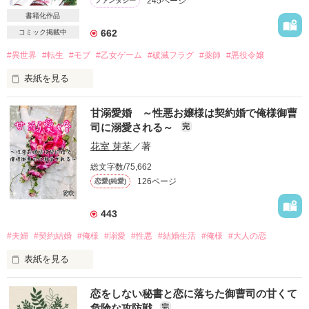
245ページ
ファンタジー
試し読みのみの限定公開とさせていただきました。

カード500円分をプレゼント！

何卒ご了承下さいますよう、お願い申し上げます。

書籍化作品
応募締め切りは2018年7月9日(月)まで!!
662
コミック掲載中
作品を読む
*+:｡.｡…。oо○ﾟ+*:;;:**+:｡.｡…。oо○ﾟ+*:;;:**+:｡.｡…。oо○ﾟ+*:;;:*

#異世界
#転生
#モブ
#乙女ゲーム
#破滅フラグ
#薬師
#悪役令嬢
作品を読む
表紙を見る
『彼は神職』

転生先は、前世ではまっていた乙女ゲームの世界！

甘溺愛婚 ～性悪お嬢様は契約婚で俺様御曹
いわゆる神社の神主さん！

司に溺愛される～
完
でも、ヒロインでもなく、悪役令嬢でもなく、モブキャラって
アリなの!?

花室 芽苳
／著
*+:｡.｡…。oо○ﾟ+*:;;:**+:｡.｡…。oо○ﾟ+*:;;:**+:｡.｡…。oо○ﾟ+*:;;:*

総文字数/75,662
しかも、モブなのに、悪役令嬢の策にハマって、校舎ごと破滅
126ページ
恋愛(純愛)
されるって、どういうこと!?

初めて付き合った彼にベッドの中で

モブキャラらしく、地味な魔法薬学科に転入してみたけれど、
443
どうやら厄介ごとに巻き込まれそうです…!?
『お前の身体って、つまんねーな』

#夫婦
#契約結婚
#俺様
#溺愛
#性悪
#結婚生活
#俺様
#大人の恋
そう言われ

表紙を見る
それから好きな人と付き合っても

作品を読む
エッチができない小町は

この人なら愛せそうだと思ったお見合い相手は、私の妹を愛し
そのことが原因でいつも振られてばかり。

恋をしない秘書と恋に落ちた御曹司の甘くて
てしまった。

危険な攻防戦
完