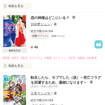
クールで人嫌いな最強パパに愛されるため、

表紙を見る
サマラは今日もいい子で頑張ります！

◆コミカライズ10月27日より連載開始！

恋の神様はどこにいる？
完
◆書籍は4巻まで発売中！5巻は10月10日発売予定です。

未来の悪役令嬢

日向野ジュン
／著
前世は日本の料理人、現在は小国の王女であるアリア。

あざとい幼女サマラ（5歳）

総文字数/144,594
×

254ページ
恋愛(ラブコメ)
親交を結ぶため、冷酷無比で残虐だと言われている皇帝の下へ
世界最強の魔法使い

妃候補として行くことになってしまった。

人嫌いなイケメン魔公爵ディー（25歳）

……のだが、一大決心をして帝国へ来たにも関わらず、冷酷な
48
皇帝は「妃なんていらない」と言い切ったのだ。

書籍化作品
すぐ故郷に帰ることができないため、それならいっそ料理人と
魔法と妖精の世界で

#和風
#神主
#巫女
#ラブコメ
#俺様
#イケメン
#甘甘
#嫉妬
#肉食系
して働いてみようと考えた。

サマラは無事に生き延びることが出来るのか!?

表紙を見る
馴染みないアリアの日本料理はあっという間に人々の心を掴
み、『しあわせ食堂』は帝国で知らない人がいないほどの人気
2020.09.08　公開完結

第二回ベリーズ文庫大賞優秀賞をいただいたこの作品が、

店へとなっていく――!?

転生したら、モブでした（涙）～死亡フラグ
2015年1月10日に書籍化されることになりました。

※番外編あります。作者プロフィールのリンクから！

を回避するため、薬師になります～
完
いつも応援してくださる読者様のお陰と

[原題]モブ薬師と魔法学校
感謝の気持でいっぱいです。

＼Berry's Cafeラブファンタジー特別連載①／

Review　thanks

本当に、ありがとうございます!!

江本マシメサ
／著
＊名古屋ゆりあ様

ぷにちゃんさんの『しあわせ食堂の異世界ご飯』連載中、本棚
＊たぬき様

総文字数/104,568
書籍化に伴い、12月10日より、

登録＆ファン登録をしてくれた人の中から抽選で10名様に図書