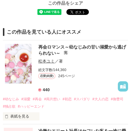
この作品をシェア
この作品を見ている人にオススメ
再会ロマンス～幼なじみの甘い溺愛から逃げ
られない～
完
松本ユミ
／著
総文字数/144,360
245ページ
恋愛(純愛)
440
#幼なじみ
#溺愛
#再会
#両片想い
#初恋
#スパダリ
#大人の恋
#御曹司
#独占欲
#ハッピーエンド
表紙を見る
冷徹なエリート社長はセフレな私を一途に愛