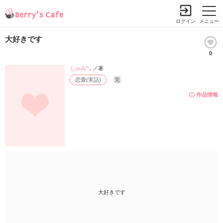
ログイン
メニュー
大好きです
0
じゅみ*:｡
／著
恋愛(実話)
完
作品情報
大好きです