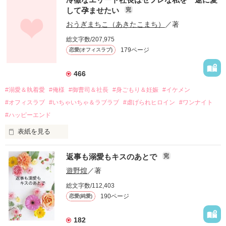
して孕ませたい
完
幼なじみの哲平に淡い恋心を抱いていた美桜。

おうぎまちこ（あきたこまち）
／著
しかし、ある出来事をきっかけに二人の関係は壊れてしまう。

総文字数/207,975
関係修復もできないまま、美桜は両親の離婚によって

179ページ
恋愛(オフィスラブ)
引っ越すことになり、哲平とも離れ離れになった。

それから約十二年後。

466
過去の傷から、二度と会いたくないと思っていた哲平に

#溺愛＆執着愛
#俺様
#御曹司＆社長
#身ごもり＆妊娠
#イケメン
運命のような再会を果たす。

#オフィスラブ
#いちゃいちゃ＆ラブラブ
#虐げられヒロイン
#ワンナイト
そして、ひょんなことから

#ハッピーエンド
酔った勢いで一夜を共にしてしまった。

表紙を見る
さらに、美桜が初めてだと知った哲平は

『責任をとる、結婚しよう』と真っ直ぐに告げてきた。

　おかしな噂を流されて前の職場でうまくいかなかった梅田美
戸惑う美桜とは裏腹に、好きという気持ちを隠すことなく

返事も溺愛もキスのあとで
完
桜は、海外で傷心旅行をしていたところ、日本人美青年と出会
甘やかしてくる。

い、酒の勢いもあり一夜限りの関係となる。

遊野煌
／著
　帰国後、美桜は新しい職場でワンナイトした美青年と再会。
そんなある日、哲平は美桜がストーカー被害に

総文字数/112,403
なんと彼の正体は、とある財閥御曹司にも関わらず、一族を離
遭っていることを知る。

190ページ
恋愛(純愛)
れて起業した新進気鋭の実業家、社内でも冷徹だと評判な社長
美桜を守るため、哲平は同居を提案してきて――。

――御影恭司その人だったのだ――！

　なぜか恭司から飼い猫の世話係を命じられた美桜は、猫の世
182