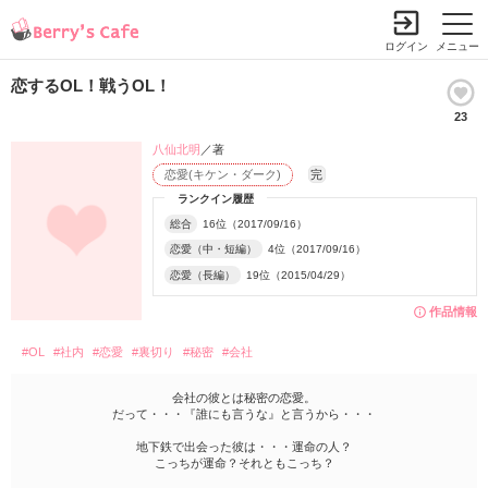
ログイン
メニュー
恋するOL！戦うOL！
23
八仙北明
／著
恋愛(キケン・ダーク)
完
ランクイン履歴
総合
16位（2017/09/16）
恋愛（中・短編）
4位（2017/09/16）
恋愛（長編）
19位（2015/04/29）
作品情報
#OL
#社内
#恋愛
#裏切り
#秘密
#会社
会社の彼とは秘密の恋愛。
だって・・・『誰にも言うな』と言うから・・・
地下鉄で出会った彼は・・・運命の人？
こっちが運命？それともこっち？