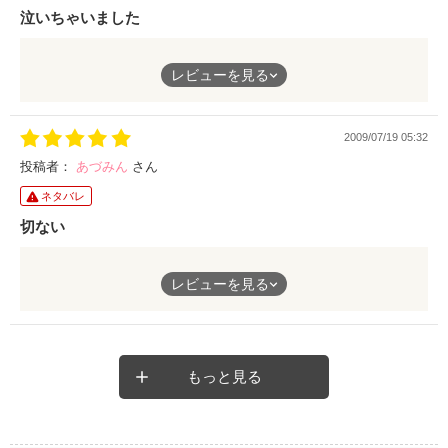
泣いちゃいました
題名や文章表現から戦う感がアピールされてはいますが、実際は
戦い度は低いです。
社会に出てからのイジメって…読んでて本当に怖くなりました
レビューを見る
(泣)
また、ハッピーエンドなのですが、悪女までもが何故かハッピー
でも、あかりの『キライになった振り』…私も昔経験あるので思
エンドなのには驚きます。
い出してＷで泣けました。。
2009/07/19 05:32
途中ホントにハラハラして涙止まらなかったけど、一也の呪縛も
性根の悪い敵(ｶﾀｷ)＝悪女 と再び関係を持ち始めてしまった元カ
解けて幸せになれてよかった！！大好きな作品です♪
投稿者：
あづみん
さん
レとの復縁は、
例え奪還できたところで正直、願い下げではないでしょうか？
ネタバレ
切ない
この作品は後半の展開が惜しいと言えます。
リアルなお話ですね。実際にありそう(笑)少なくとも美咲みたい
レビューを見る
な女は世の中にたくさんいます。自分だったら退職して自殺まで
考えるかもしれません。解決後の周りの反応が知りたいもので
す。面白かったです。素敵な小説有難うございました。
もっと見る