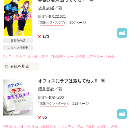
坂井志緒
／著
総文字数/122,621
250ページ
恋愛(オフィスラブ)
173
書籍化作品
コミック掲載中
#オフィスラブ
#上司
#専務
#転職デビュー
#秘書
#アラサー
#再会
表紙を見る
自分を変えるため

オフィスにラブは落ちてねぇ!!
完
誰も知らない土地で始めた新生活

櫻井音衣
／著
総文字数/84,806
うまくいってたはずなのに

112ページ
恋愛(キケン・ダーク)
“最後の夜”に出会った男が

新しい勤め先の専務としてやってきた！

85
#俺様
#上司
#草食系
#眼鏡男子
#ツンデレ
#OL
#激甘
#溺愛
#過去
別人のように変わった私に
