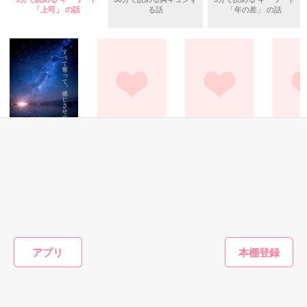
再び全文公開されました

「上司」 の話
る話
「年の差」 の話
「まあまあ、楽しかった」

好みのタイプは

真面目で優しくて性格の穏やかな

草食系眼鏡男子。

作品を読む
綺麗な顔に、人の悪そうな笑みを浮かべて。

とにかく俺様タイプの男は大嫌い!!

「また会った時、千花が寂しく一人でいたら、

俺がもう一度付き合ってあげる」

この上なく大嫌いな

恋愛(オフィスラブ)
恋愛(オフィスラブ)
恋愛(オフィスラブ)
恋愛(純愛)
無駄にデカくて胡散臭い

すべて奪って、感
犬猿上司に溺愛さ
お許しください、
バレンタ
彼の言葉は、私の心に根を張った。

イケメンエリート俺様上司から、

じさせて
れてます
大佐殿 【密フェ
ささやい
彼女になれと一方的に言われ…。

チ】
北館由麻／著
椿りみ／著
美希みな
茉莉恵（市來茉
記憶の中の彼に甘く囚われ続けたまま、

莉）／著
十年が経ち……、

あの男だけは、絶対にイヤだ!!

もっと見る
アプリ
かんたん検索の条件を変える
今日も朝から、副社長が秘書を呼ぶ。
