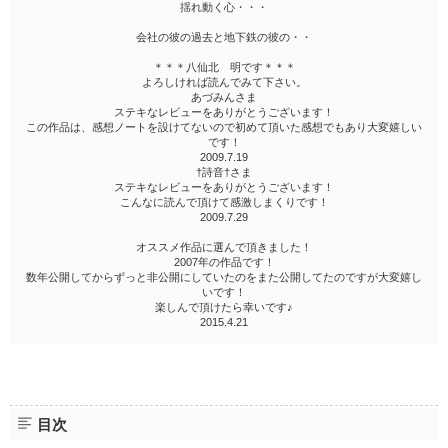
揺れ動く心・・・
会社の彼の過去と地下鉄の彼の・・
＊＊＊八仙北 明です＊＊＊
よろしければ読んでみて下さい。
あづみんさま
ステキなレビューをありがとうございます！
この作品は、感想ノートを設けてないので初めて頂いた感想でもあり大変嬉しい
です！
2009.7.19
†詩音†さま
ステキなレビューをありがとうございます！
こんなに読んで頂けて感激しまくりです！
2009.7.29
オススメ作品に選んで頂きました！
2007年の作品です！
数年公開してからずっと非公開にしていたのをまた公開してたのですが大変嬉し
いです！
楽しんで頂けたら幸いです♪
2015.4.21
目次