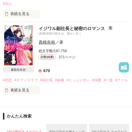
彼は気付いていないようだけれど

#別人
専属で秘書をやることになって……？

表紙を見る
会社は賃金を得るために

「もっと美人な秘書がよかった」

イジワル副社長と秘密のロマンス
完
労働する場所であって、

[原題]初恋の続きは、密かに甘く
異性との出会いや恋愛を求めて

「あんた本当は優しいんだな」

来る場所ではない。

真崎奈南
／著
「俺のこと好きって顔してるくせに」

総文字数/197,758
そこにあるのは

371ページ
恋愛(純愛)
仕事としがらみと

面倒な人間関係だけだ。

2014/08/01～10/2

書籍化作品
470
2014/10/10～10/18

#初恋
#オフィスラブ
#副社長
#秘書
#たっぷり甘い
#溺愛
#一途
#クール
『オフィスにはラブなんて落ちていない』

Berry's Cafeにて総合１位いただきました！

読んでくださった皆様、

表紙を見る
本当にありがとうございます！

それが持論。

2016/07

初恋の相手が初カレだった。

ベリーズ文庫にて書籍化決定！

過去のつらい恋愛経験で心が荒み、

ためし読みのため部分公開になりました

かんたん検索
彼と付き合ったのは、たったの３０日間。

顔で笑っていつも心で毒を吐く

ある保険会社の支部に勤める内勤事務員

2019/01

最後に彼は私に言った。

菅谷  愛美  26歳  独身。

部分公開が終了し

5分で読める キーワード
30分で読める胸キュンす
5分で読める キーワード