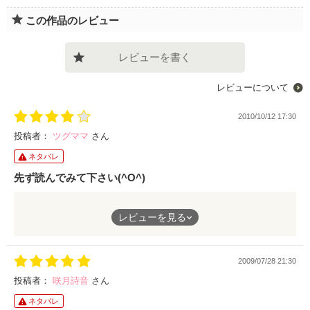
この作品のレビュー
レビューを書く
レビューについて
2010/10/12 17:30
投稿者：
ツグママ
さん
ネタバレ
先ず読んでみて下さい(^O^)
話の流れの持って行き方が上手。
レビューを見る
前半はリアルなストーリー展開にワクワクして惹きつけられまし
たが、後半から、アレレ？と言う印象です。(-_-#)
2009/07/28 21:30
話は、ヘタレな元カレ奪還のために、
投稿者：
咲月詩音
さん
果敢に強い味方である先輩ＯＬと共に悪女に挑む、
ネタバレ
優柔不断な主人公ＯＬの話です。