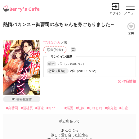
ログイン
メニュー
熱情バカンス～御曹司の赤ちゃんを身ごもりました～
216
宝月なごみ
／著
恋愛(純愛)
完
ランクイン履歴
総合
2位（2019/07/12）
恋愛（長編）
2位（2019/07/12）
作品情報
書籍化原作
#御曹司
#副社長
#画家
#リゾート
#溺愛
#妊娠
#じれじれ
#身分差
#出産
彼と出会って
あんなにも
激しく愛し合った記憶を