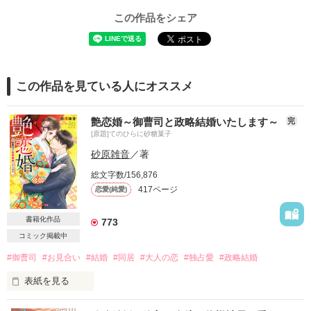
この作品をシェア
この作品を見ている人にオススメ
艶恋婚～御曹司と政略結婚いたします～
完
[原題]てのひらに砂糖菓子
砂原雑音
／著
総文字数/156,876
417ページ
恋愛(純愛)
書籍化作品
773
コミック掲載中
#御曹司
#お見合い
#結婚
#同居
#大人の恋
#独占愛
#政略結婚
表紙を見る
老舗和菓子屋の箱入り（？）娘×洋菓子メーカー御曹司
