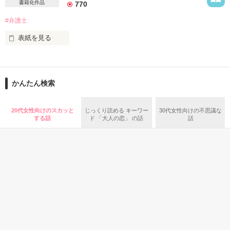
はじめから咲かせたくないのに

書籍化作品
770
#弁護士
「それなら俺と、最後の恋愛をしよう」

作品を読む
表紙を見る
☆朝比奈 葵（あさひな あおい)   27歳

お願いだから

    宝生弁護士事務所で秘書

それ以上、近づかないで

かんたん検索
×

✿━━━━━━━━━━━

☆黒瀬 恭吾(くろせ きょうご)     32歳

ホワイトモール株式会社

20代女性向けのスカッと
じっくり読める キーワー
30代女性向けの不思議な
    弁護士

代表取締役社長

する話
ド 「大人の恋」 の話
話
鷹野 迅（30）

仕事も住むところも失った私を救ってくれたのは、

♡

チョコ好きの美形弁護士だったーー。

ホワイトモール株式会社

開発企画部

2019.11.4ー11.18

白鳥 真珠（25）

━━━━━━━━━━━✿

※表紙画像アップしました。

　私の親友に描いてもらったものです。

2018/09/10　End

　お楽しみくださいね〜💝(2019.11.23)

恋愛(その他)
恋愛(その他)
恋愛(ラブコメ)
コメディ
☆*｡Many thanks for your review.*☆
