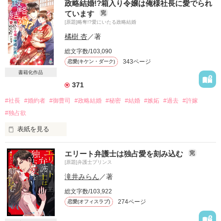
政略結婚!?箱入り令嬢は俺様社長に愛でられ
ています
完
[原題]略奪!?愛にいたる政略結婚
結婚が決まりました

さあ恋を始めましょう

橘樹 杏
／著
総文字数/103,090
「今日から君は俺のものだ」

343ページ
恋愛(キケン・ダーク)
そう言って彼が差し出したのは

書籍化作品
両手いっぱいの薔薇の花束と光輝く婚約指輪

371
いいでしょう

#社長
#婚約者
#御曹司
#政略結婚
#秘密
#結婚
#嫉妬
#過去
#許嫁
お受けします

#独占欲
その代わり私の実家を守ってください

表紙を見る
御曹司と私の甘い策略同居生活はじまります

エリート弁護士は独占愛を刻み込む
完
生まれた瞬間から相手は決まっていた

[原題]弁護士プリンス
ころころころ

その手のひらで転がる私は

滝井みらん
／著
「私、もうすぐ結婚するんです」

総文字数/103,922
あなたの何になれますか

274ページ
恋愛(オフィスラブ)
どうせ摘み取る運命なら
