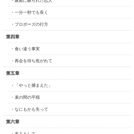
・嫉妬に駆られた恋人
・一分一秒でも長く
・プロポーズの行方
第四章
・食い違う事実
・再会を待ち焦がれて
第五章
・「やっと捕まえた」
・束の間の平穏
・なにもかも失って
第六章
・友人として