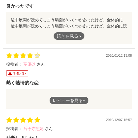
良かったです
途中展開が読めてしまう場面がいくつかあったけど、全体的に読みやすく綺麗にまとまっていてよかったです。
途中展開が読めてしまう場面がいくつかあったけど、全体的に読
みやすく綺麗にまとまっていてよかったです。
続きを見る
2020/01/12 13:08
投稿者：
聖凪砂
さん
ネタバレ
熱く熱情的な恋
まるで、ドラマを見ているような感じでした。
レビューを見る
期間が決められていたこともあり、その想いも伝え方も情熱的
で、それがより一層、ストーリーにドラマチックさをプラスして
いたように思えました。
2019/12/07 15:57
投稿者：
后令寺翔妃
さん
油断しました！