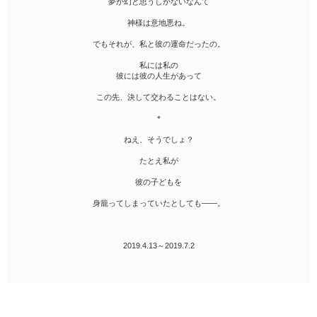
夢か幻と思うしかないなんて
神様は意地悪ね。
でもそれが、私と彼の運命だったの。
私には私の
彼には彼の人生があって
この先、決して交わることはない。
＊
ねえ、そうでしょ？
たとえ私が
彼の子どもを
身籠ってしまっていたとしても――。
2019.4.13～2019.7.2