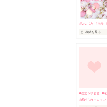
#幼なじみ
#溺愛
表紙を見る
幼なじみの哲平
しかし、ある出
関係修復もでき
引っ越すことに
それから約十二
過去の傷から、
運命のような再
#溺愛＆執着愛
#
そして、ひょん
#虐げられヒロイン
酔った勢いで一