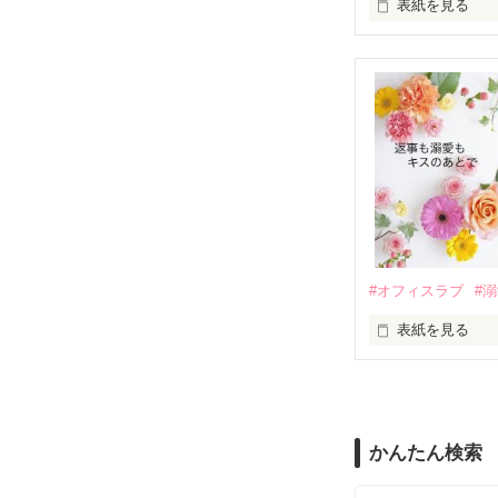
表紙を見る
さらに、美桜が
『責任をとる、
　おかしな噂を
戸惑う美桜とは
ろ、日本人美青
甘やかしてくる。
　帰国後、美桜
も関わらず、一
そんなある日、
人だったのだ―
遭っていること
　なぜか恭司か
美桜を守るため
夏木美桜(なつき
✕

鳴海哲平 (なる
#オフィスラブ
#
止まっていたは
表紙を見る
再会から始まる
舞川雛子（26
2026.6.5～2026.
また雛子には2
のだが、後輩の
守と由羅から『
かんたん検索
雪瀬鷹哉（29
＊以前、公開し
してきて──？
