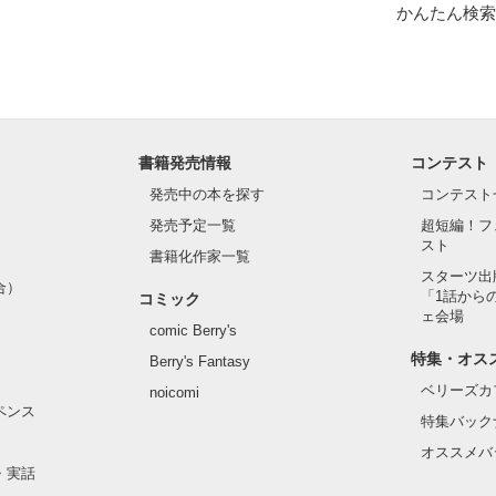
かんたん検索
書籍発売情報
コンテスト
発売中の本を探す
コンテスト
発売予定一覧
超短編！フ
スト
書籍化作家一覧
スターツ出
合）
「1話から
コミック
ェ会場
comic Berry's
特集・オス
Berry's Fantasy
ベリーズカ
noicomi
ペンス
特集バック
オススメバ
・実話