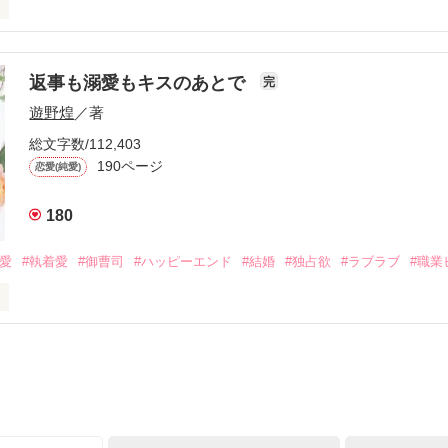
初めてだと知った哲平は

結婚しよう』と真っ直ぐに告げてきた。

流されて前の職場でうまくいかなかった梅田美桜は、海外で傷心旅行を
裏腹に、好きという気持ちを隠すことなく

年と出会い、酒の勢いもあり一夜限りの関係となる。



は新しい職場でワンナイトした美青年と再会。なんと彼の正体は、とあ
返事も溺愛もキスのあとで
完
族を離れて起業した新進気鋭の実業家、社内でも冷徹だと評判な社長―
哲平は美桜がストーカー被害に

遊野煌
／著
―！

を知る。

ら飼い猫の世話係を命じられた美桜は、猫の世話を口実にしばしば呼び
、哲平は同居を提案してきて――。

総文字数/112,403
190ページ
恋愛(純愛)
みお)

180
作品を読む
みてっぺい)

溺愛
#執着愛
#御曹司
#ハッピーエンド
#結婚
#独占欲
#ラブラブ
#職業
ずの二人の時間が、再び動き出す。

、溺愛ラブ。

）は大手お菓子メーカー、三日月製菓コーポレーションの企画戦略室で働
7.25

年前から付き合いはじめ、半年前から同棲を始めた、同期で恋人の石垣守
姫原由羅（24）との浮気が発覚した上、いつのまにか元カノにされてい
便利屋雛子』と馬鹿にされ、一人こっそり泣いていた雛子に、企画戦略
）が『──俺と結婚してくれないか』といきなりプロポーズをしてきた上
ていた話の改稿版です＊
