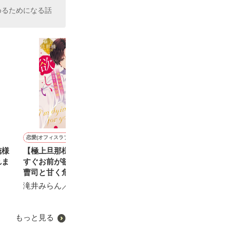
めるためになる話
恋愛(オフィスラブ)
恋愛(純愛)
恋愛(オフィスラブ)
恋愛(純愛)
俺様
【極上旦那様シリーズ】今
沈黙の戦い〜凛々しい棋士
【極上旦那様シリーズ】き
旦那さま、初夜
れま
すぐお前が欲しい～俺様御
のギャップ〜
みを独り占めしたい～俺様
りますでしょう
曹司と甘く危険な政略結婚
エリートとかりそめ新婚生
旦那様の艶事情
せいとも／著
～
活～
滝井みらん／著
西ナナヲ／著
みなつき菫／著
もっと見る