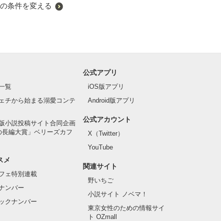
の条件を変える
公式アプリ
一覧
iOS版アプリ
ェチから始まる溺愛コンテ
Android版アプリ
公式アカウント
版小説投稿サイト合同企画
の長編大賞」ベリーズカフ
X（Twitter）
YouTube
スメ
関連サイト
フェ特別連載
野いちご
ナンバー
小説サイト ノベマ！
ックナンバー
東京女性のための情報サイ
ト OZmall