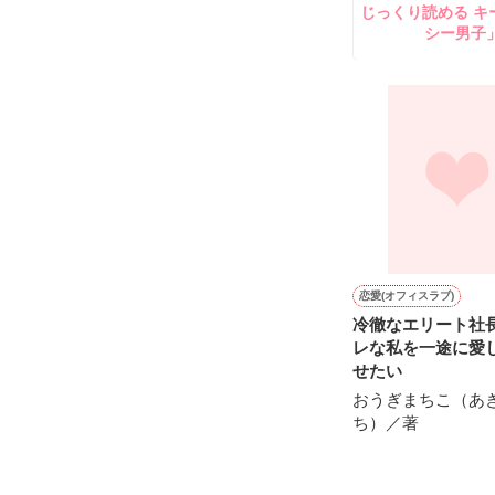
じっくり読める キ
鷹哉『宜しくな、
シー男子
雛子『俺の……
シゴデキで冷徹な
※表紙も作中使
※執筆期間2026
※他サイトさん
恋愛(オフィスラブ)
冷徹なエリート社
レな私を一途に愛
せたい
おうぎまちこ（あ
ち）／著