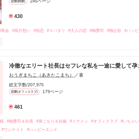
245ページ
恋愛(純愛)
430
#再会
#両片想い
#初恋
#スパダリ
#大人の恋
#御曹司
#独占欲
#ハッ
冷徹なエリート社長はセフレな私を一途に愛して孕
に淡い恋心を抱いていた美桜。

おうぎまちこ（あきたこまち）
／著
来事をきっかけに二人の関係は壊れてしまう。

ないまま、美桜は両親の離婚によって

総文字数/207,975
なり、哲平とも離れ離れになった。

179ページ
恋愛(オフィスラブ)
年後。

461
二度と会いたくないと思っていた哲平に

会を果たす。

俺様
#御曹司＆社長
#身ごもり＆妊娠
#イケメン
#オフィスラブ
#いちゃ
なことから

#ワンナイト
#ハッピーエンド
夜を共にしてしまった。
