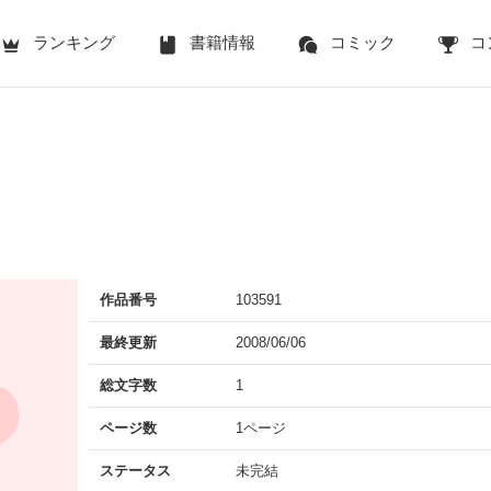
ランキング
書籍情報
コミック
コ
作品番号
103591
最終更新
2008/06/06
総文字数
1
ページ数
1ページ
ステータス
未完結