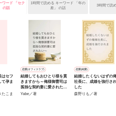
ーワード 「セク
1時間で読める キーワード 「年の
俺の雛子』🦅

3時間で読
」 の話
差」 の話
ひぃ、雛子？！！！』🐥

上司が見せる素顔は、なぜか想像以上に甘くて……🐥💓🦅

作品を読む
用の画像も全てフリー素材です。

.6.3〜7.20完結です。　

にて恋愛トレンド1位でした〜良かったら読んで頂けると嬉しいです。
作品を読む
恋愛(オフィスラブ)
恋愛(純愛)
長はセフ
結婚してもおひとり様を貫
結婚したくないはずの
して孕ま
きますから～俺様御曹司は
社長に、成婚を強行さ
孤独な契約妻に愛されたい
した
～
きたこま
Yabe／著
森野りも／著