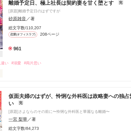
離婚予定日、極上社長は契約妻を甘く堕とす
完
[原題]離婚予定日のはずですが
砂原雑音
／著
総文字数/110,207
208ページ
恋愛(オフィスラブ)
961
れ違い
#溺愛
#両片思い


からすっかり疎遠

った両親のおかげで

仮面夫婦のはずが、怜悧な外科医は政略妻への独占
知らない

い
完
[原題]さよならのその前に〜怜悧な外科医と華麗なる離婚〜
を見て育ったせいか

どは一切なかった

一宮 梨華
／著
総文字数/84,273
ため会社のために
