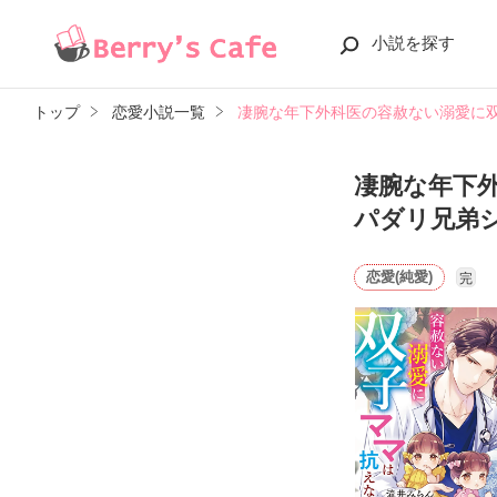
小説を探す
トップ
恋愛小説一覧
凄腕な年下外科医の容赦ない溺愛に
凄腕な年下
パダリ兄弟
恋愛(純愛)
完