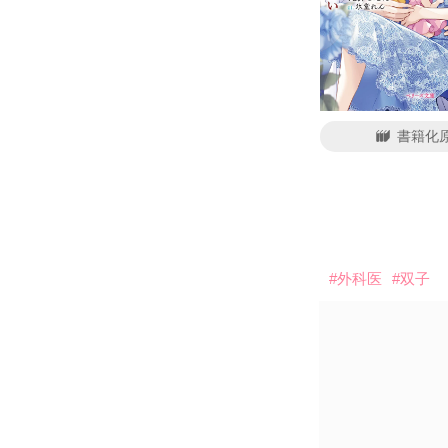
書籍化
#外科医
#双子