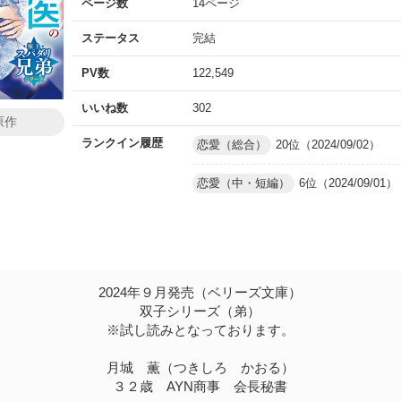
ページ数
14ページ
ステータス
完結
PV数
122,549
いいね数
302
原作
ランクイン履歴
恋愛（総合）
20位（2024/09/02）
恋愛（中・短編）
6位（2024/09/01）
2024年９月発売（ベリーズ文庫）
双子シリーズ（弟）
※試し読みとなっております。
月城 薫（つきしろ かおる）
３２歳 AYN商事 会長秘書