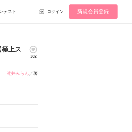
新規会員登録
ンテスト
ログイン
【極上ス
302
滝井みらん
／著