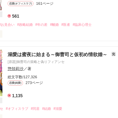
インをするくらい

161ページ
恋愛(オフィスラブ)
もないわけで……

561
１バツ２なんて

だから

#お見合い
#政略結婚
#年の差
#離婚
#医者
#臨床心理士
のが三年前

したのち

押した

だが優秀な脳外科医

溺愛は蜜夜に始まる～御曹司と仮初め情欲婚～
完
）

[原題]御曹司の策略と偽りフィアンセ
け逃げ腰妻を

惣領莉沙
／著
で臨床心理士を目指す大学院生

振り向かせようとする夫

総文字数/127,326
273ページ
恋愛(純愛)
の攻防戦

:ﾟ･*:.｡. .｡.:*･゜ﾟ･**･゜ﾟ･*:

1,135
だった大知と政略結婚した杏だったが

った頃

ンセ
#オフィスラブ
#同居
#結婚
#溺愛
たむという連絡が
