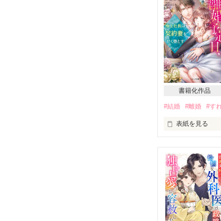
書籍化作品
#結婚
#離婚
#す
表紙を見る
兄弟姉妹もおらず
両親も離婚して
かけおち同然だ
親類縁者もよく
冷めきった夫婦
元々結婚に夢な
それなら仕事の