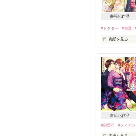
ちゃちゃっとサ
たいしたことで
書籍化作品
何せ近頃、バツ
珍しくもないん
#ドクター
#溺愛
そう思っていた
表紙を見る
離婚予定を設定
婚姻届けに判を
それなのに

口下手で不愛想
岩鬼大知（33歳
×

クールと見せか
北条病院の令嬢
あの手この手で
岩鬼杏（24歳）

離婚前三カ月間
*･゜ﾟ･*:.｡..｡.:*･*
結果は如何に

幼い頃から好き
書籍化作品
結婚して一年た
#御曹司
#フィア
実家の病院をた
表紙を見る