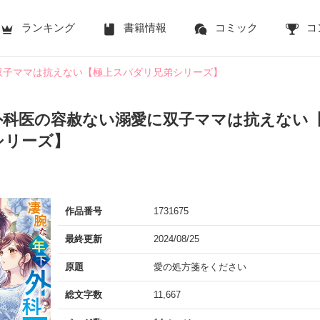
ランキング
書籍情報
コミック
コ
双子ママは抗えない【極上スパダリ兄弟シリーズ】
外科医の容赦ない溺愛に双子ママは抗えない
シリーズ】
作品番号
1731675
最終更新
2024/08/25
原題
愛の処方箋をください
総文字数
11,667