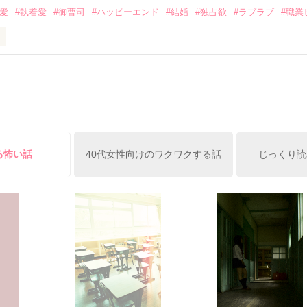
溺愛
#執着愛
#御曹司
#ハッピーエンド
#結婚
#独占欲
#ラブラブ
#職業
ずの二人の時間が、再び動き出す。

、溺愛ラブ。

）は大手お菓子メーカー、三日月製菓コーポレーションの企画戦略室で働
7.25

年前から付き合いはじめ、半年前から同棲を始めた、同期で恋人の石垣守
姫原由羅（24）との浮気が発覚した上、いつのまにか元カノにされてい
便利屋雛子』と馬鹿にされ、一人こっそり泣いていた雛子に、企画戦略
）が『──俺と結婚してくれないか』といきなりプロポーズをしてきた上
ていた話の改稿版です＊

俺の雛子』🦅

る怖い話
40代女性向けのワクワクする話
じっくり読
ひぃ、雛子？！！！』🐥

上司が見せる素顔は、なぜか想像以上に甘くて……🐥💓🦅

作品を読む
用の画像も全てフリー素材です。

.6.3〜7.20完結です。　

にて恋愛トレンド1位でした〜良かったら読んで頂けると嬉しいです。
作品を読む