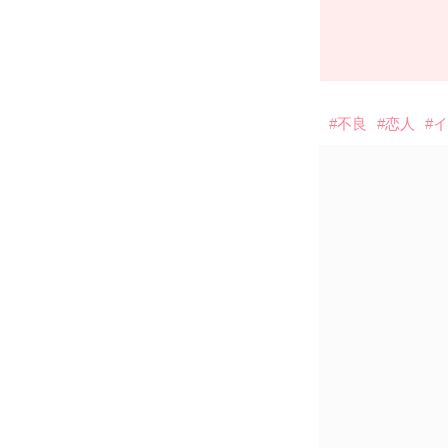
#不良
#恋人
#