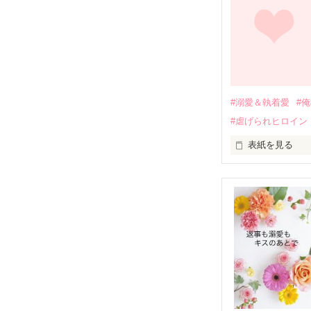
しかし、ある出
関係修復もでき
引っ越すことに
それから約十二
過去の傷から、
運命のような再
#溺愛＆執着愛
#
そして、ひょん
#虐げられヒロイン
酔った勢いで一
表紙を見る
さらに、美桜が
『責任をとる、
　おかしな噂を
戸惑う美桜とは
ろ、日本人美青
甘やかしてくる。
　帰国後、美桜
も関わらず、一
そんなある日、
人だったのだ―
遭っていること
　なぜか恭司か
美桜を守るため
夏木美桜(なつき
✕

鳴海哲平 (なる