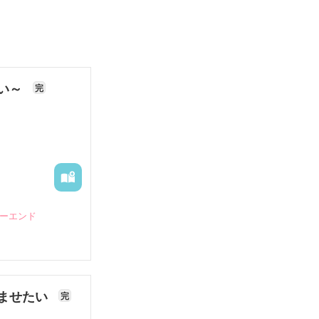
ない～
完
ピーエンド
ませたい
完