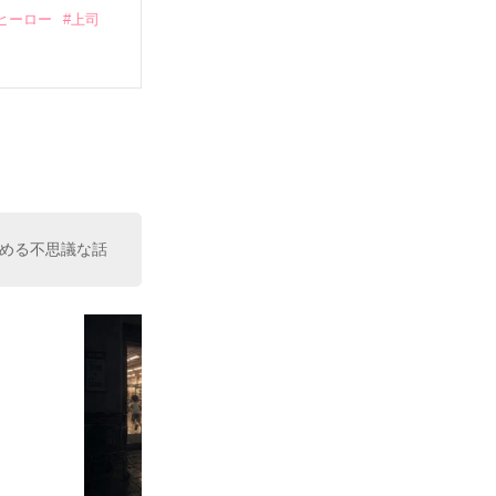
ヒーロー
#上司
いている。

（26）がいる
た。

室の上司である
、同居まで提案
める不思議な話