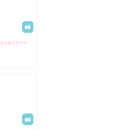
いちゃ＆ラブラブ
していたとこ
る財閥御曹司に
―御影恭司その
出された上、二