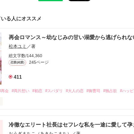
ている人にオススメ
再会ロマンス～幼なじみの甘い溺愛から逃げられ
松本ユミ
／著
総文字数/144,360
245ページ
恋愛(純愛)
411
#再会
#両片想い
#初恋
#スパダリ
#大人の恋
#御曹司
#独占欲
#ハッ
冷徹なエリート社長はセフレな私を一途に愛して孕
に淡い恋心を抱いていた美桜。

おうぎまちこ（あきたこまち）
／著