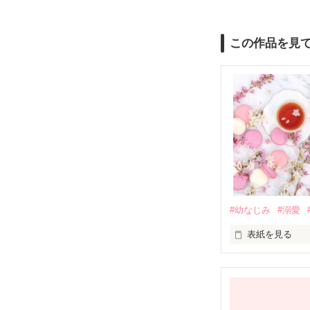
この作品を見
#幼なじみ
#溺愛
表紙を見る
幼なじみの哲平