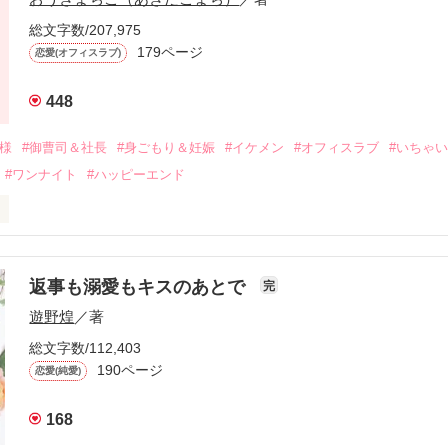
来事をきっかけに二人の関係は壊れてしまう。

ないまま、美桜は両親の離婚によって

総文字数/207,975
なり、哲平とも離れ離れになった。

179ページ
恋愛(オフィスラブ)
年後。

448
二度と会いたくないと思っていた哲平に

会を果たす。

俺様
#御曹司＆社長
#身ごもり＆妊娠
#イケメン
#オフィスラブ
#いちゃ
なことから

#ワンナイト
#ハッピーエンド
夜を共にしてしまった。

初めてだと知った哲平は

結婚しよう』と真っ直ぐに告げてきた。

流されて前の職場でうまくいかなかった梅田美桜は、海外で傷心旅行を
裏腹に、好きという気持ちを隠すことなく

年と出会い、酒の勢いもあり一夜限りの関係となる。



は新しい職場でワンナイトした美青年と再会。なんと彼の正体は、とあ
返事も溺愛もキスのあとで
完
族を離れて起業した新進気鋭の実業家、社内でも冷徹だと評判な社長―
哲平は美桜がストーカー被害に

遊野煌
／著
―！

を知る。

ら飼い猫の世話係を命じられた美桜は、猫の世話を口実にしばしば呼び
、哲平は同居を提案してきて――。

総文字数/112,403
190ページ
恋愛(純愛)
みお)

168
作品を読む
みてっぺい)
