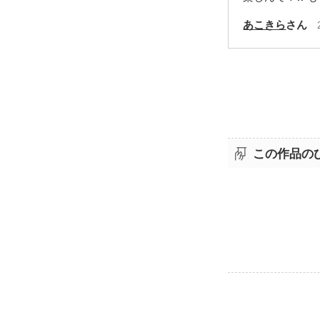
あこきら
さん
この作品の