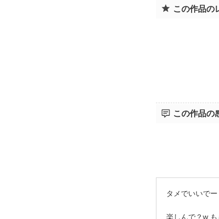
この作品の
この作品の
タメでいいでー
楽しんで？w 