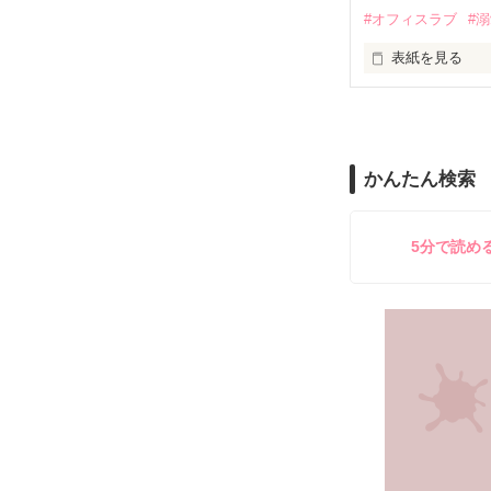
#オフィスラブ
#
止まっていたは
表紙を見る
再会から始まる
舞川雛子（26
2026.6.5～2026.
また雛子には2
のだが、後輩の
守と由羅から『
かんたん検索
雪瀬鷹哉（29
＊以前、公開し
してきて──？

鷹哉『宜しくな、
5分で読め
雛子『俺の……
シゴデキで冷徹な
※表紙も作中使
※執筆期間2026
※他サイトさん