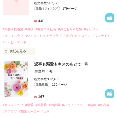
総文字数/207,975
関係修復もできないまま、美桜は両親の離婚によって

179ページ
恋愛(オフィスラブ)
引っ越すことになり、哲平とも離れ離れになった。

それから約十二年後。

446
過去の傷から、二度と会いたくないと思っていた哲平に

#溺愛＆執着愛
#俺様
#御曹司＆社長
#身ごもり＆妊娠
#イケメン
運命のような再会を果たす。

#オフィスラブ
#いちゃいちゃ＆ラブラブ
#虐げられヒロイン
#ワンナイト
そして、ひょんなことから

#ハッピーエンド
酔った勢いで一夜を共にしてしまった。

表紙を見る
さらに、美桜が初めてだと知った哲平は

『責任をとる、結婚しよう』と真っ直ぐに告げてきた。

　おかしな噂を流されて前の職場でうまくいかなかった梅田美
戸惑う美桜とは裏腹に、好きという気持ちを隠すことなく

返事も溺愛もキスのあとで
完
桜は、海外で傷心旅行をしていたところ、日本人美青年と出会
甘やかしてくる。

い、酒の勢いもあり一夜限りの関係となる。

遊野煌
／著
　帰国後、美桜は新しい職場でワンナイトした美青年と再会。
そんなある日、哲平は美桜がストーカー被害に

総文字数/112,403
なんと彼の正体は、とある財閥御曹司にも関わらず、一族を離
遭っていることを知る。

190ページ
恋愛(純愛)
れて起業した新進気鋭の実業家、社内でも冷徹だと評判な社長
美桜を守るため、哲平は同居を提案してきて――。

――御影恭司その人だったのだ――！

　なぜか恭司から飼い猫の世話係を命じられた美桜は、猫の世
167
話を口実にしばしば呼び出された上、二人はいわゆる身体だけ
夏木美桜(なつきみお)

#オフィスラブ
#溺愛
#執着愛
#御曹司
#ハッピーエンド
#結婚
#独占欲
✕

#ラブラブ
#職業ヒーロー
#上司
鳴海哲平 (なるみてっぺい)
