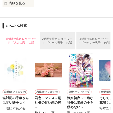
表紙を見る
作品を読む
止まっていたはずの二人の時間が、再び動き出す。

舞川雛子（26）は大手お菓子メーカー、三日月製菓コーポレー
再会から始まる、溺愛ラブ。

ションの企画戦略室で働いている。

また雛子には2年前から付き合いはじめ、半年前から同棲を始
2026.6.5～2026.7.25

かんたん検索
めた、同期で恋人の石垣守（26）がいるのだが、後輩の姫原由
羅（24）との浮気が発覚した上、いつのまにか元カノにされて
いた。

1時間で読める キーワー
2時間で読める キーワー
2時間で読める キーワー
守と由羅から『便利屋雛子』と馬鹿にされ、一人こっそり泣い
ド 「大人の恋」 の話
ド 「クール男子」 の話
ド 「セクシー男子」 の話
＊以前、公開していた話の改稿版です＊

ていた雛子に、企画戦略室の上司である雪瀬鷹哉（29）が
『──俺と結婚してくれないか』といきなりプロポーズをしてき
た上、同居まで提案してきて──？

鷹哉『宜しくな、俺の雛子』🦅

雛子『俺の……ひぃ、雛子？！！！』🐥

作品を読む
シゴデキで冷徹な上司が見せる素顔は、なぜか想像以上に甘く
て……🐥💓🦅

恋愛(オフィスラブ)
恋愛(オフィスラブ)
恋愛(オフィスラブ)
恋愛(純愛)
塩対応の千歳さん
君色ロマンス～副
懐妊初夜～一途な
そして、
※表紙も作中使用の画像も全てフリー素材です。

は甘い嘘をつく
社長の甘い恋の罠
社長は求愛の手を
花開く。
※執筆期間2026.6.3〜7.20完結です。　

～
緩めない～
千咲ゆず葉／著
松本ユミ
※他サイトさんにて恋愛トレンド1位でした〜良かったら読ん
松本ユミ／著
兎山もなか／著