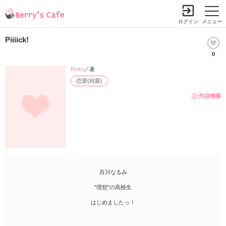
ログイン
メニュー
Piiiick!
0
Ri-ko
／著
恋愛(純愛)
作品情報
百川なるみ
"理想"の高校生
はじめましたっ！