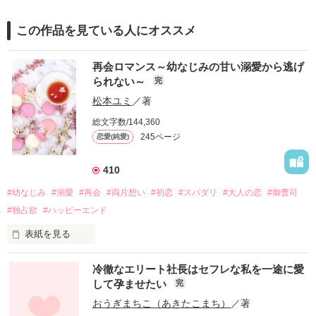
この作品を見ている人にオススメ
再会ロマンス～幼なじみの甘い溺愛から逃げ
られない～
完
松本ユミ
／著
総文字数/144,360
245ページ
恋愛(純愛)
410
#幼なじみ
#溺愛
#再会
#両片想い
#初恋
#スパダリ
#大人の恋
#御曹司
#独占欲
#ハッピーエンド
表紙を見る
冷徹なエリート社長はセフレな私を一途に愛
して孕ませたい
完
幼なじみの哲平に淡い恋心を抱いていた美桜。

おうぎまちこ（あきたこまち）
／著
しかし、ある出来事をきっかけに二人の関係は壊れてしまう。
