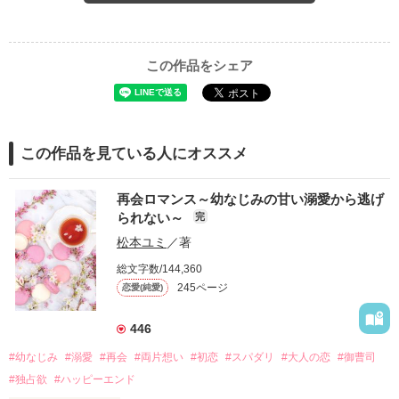
この作品をシェア
この作品を見ている人にオススメ
再会ロマンス～幼なじみの甘い溺愛から逃げ
られない～
完
松本ユミ
／著
総文字数/144,360
245ページ
恋愛(純愛)
446
#幼なじみ
#溺愛
#再会
#両片想い
#初恋
#スパダリ
#大人の恋
#御曹司
#独占欲
#ハッピーエンド