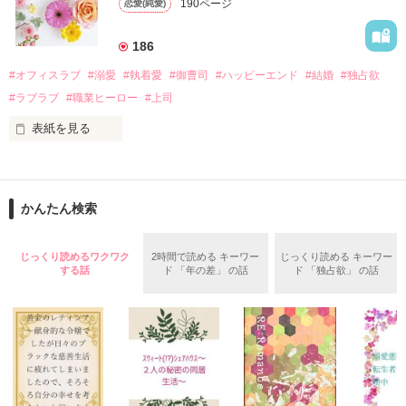
遭っていることを知る。

190ページ
恋愛(純愛)
れて起業した新進気鋭の実業家、社内でも冷徹だと評判な社長
美桜を守るため、哲平は同居を提案してきて――。

――御影恭司その人だったのだ――！

　なぜか恭司から飼い猫の世話係を命じられた美桜は、猫の世
186
話を口実にしばしば呼び出された上、二人はいわゆる身体だけ
夏木美桜(なつきみお)

#オフィスラブ
#溺愛
#執着愛
#御曹司
#ハッピーエンド
#結婚
#独占欲
✕

#ラブラブ
#職業ヒーロー
#上司
鳴海哲平 (なるみてっぺい)

表紙を見る
作品を読む
止まっていたはずの二人の時間が、再び動き出す。

舞川雛子（26）は大手お菓子メーカー、三日月製菓コーポレー
再会から始まる、溺愛ラブ。

ションの企画戦略室で働いている。

また雛子には2年前から付き合いはじめ、半年前から同棲を始
2026.6.5～2026.7.25

かんたん検索
めた、同期で恋人の石垣守（26）がいるのだが、後輩の姫原由
羅（24）との浮気が発覚した上、いつのまにか元カノにされて
いた。

じっくり読めるワクワク
2時間で読める キーワー
じっくり読める キーワー
守と由羅から『便利屋雛子』と馬鹿にされ、一人こっそり泣い
する話
ド 「年の差」 の話
ド 「独占欲」 の話
＊以前、公開していた話の改稿版です＊

ていた雛子に、企画戦略室の上司である雪瀬鷹哉（29）が
『──俺と結婚してくれないか』といきなりプロポーズをしてき
た上、同居まで提案してきて──？

鷹哉『宜しくな、俺の雛子』🦅

雛子『俺の……ひぃ、雛子？！！！』🐥

作品を読む
シゴデキで冷徹な上司が見せる素顔は、なぜか想像以上に甘く