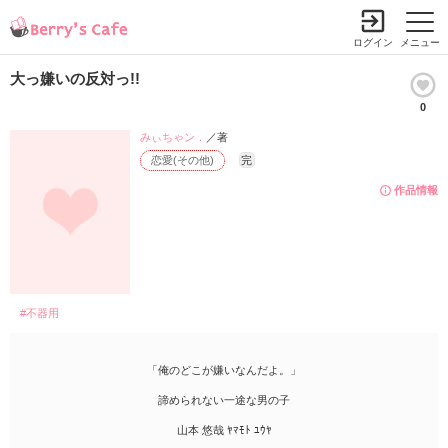
ログイン
メニュー
大っ嫌いの反対っ!!
0
みぃちゃン．
／著
恋愛(その他)
完
作品情報
#不器用
「俺のどこが嫌いなんだよ。」
諦められない一途な男の子
山本 悠哉 ﾔﾏﾓﾄ ﾕｳﾔ