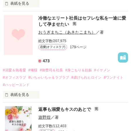
表紙を見る
冷徹なエリート社長はセフレな私を一途に愛
して孕ませたい
完
幼なじみの哲平に淡い恋心を抱いていた美桜。

おうぎまちこ（あきたこまち）
／著
しかし、ある出来事をきっかけに二人の関係は壊れてしまう。

総文字数/207,975
関係修復もできないまま、美桜は両親の離婚によって

179ページ
恋愛(オフィスラブ)
引っ越すことになり、哲平とも離れ離れになった。

それから約十二年後。

473
過去の傷から、二度と会いたくないと思っていた哲平に

#溺愛＆執着愛
#俺様
#御曹司＆社長
#身ごもり＆妊娠
#イケメン
運命のような再会を果たす。

#オフィスラブ
#いちゃいちゃ＆ラブラブ
#虐げられヒロイン
#ワンナイト
そして、ひょんなことから

#ハッピーエンド
酔った勢いで一夜を共にしてしまった。

表紙を見る
さらに、美桜が初めてだと知った哲平は

『責任をとる、結婚しよう』と真っ直ぐに告げてきた。

　おかしな噂を流されて前の職場でうまくいかなかった梅田美
戸惑う美桜とは裏腹に、好きという気持ちを隠すことなく

返事も溺愛もキスのあとで
完
桜は、海外で傷心旅行をしていたところ、日本人美青年と出会
甘やかしてくる。

い、酒の勢いもあり一夜限りの関係となる。

遊野煌
／著
　帰国後、美桜は新しい職場でワンナイトした美青年と再会。
そんなある日、哲平は美桜がストーカー被害に

総文字数/112,403
なんと彼の正体は、とある財閥御曹司にも関わらず、一族を離