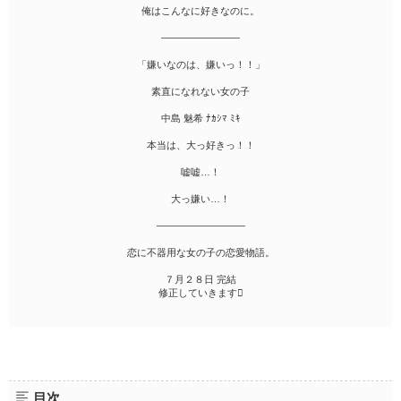
俺はこんなに好きなのに。
――――――――
「嫌いなのは、嫌いっ！！」
素直になれない女の子
中島 魅希 ﾅｶｼﾏ ﾐｷ
本当は、大っ好きっ！！
嘘嘘…！
大っ嫌い…！
―――――――――
恋に不器用な女の子の恋愛物語。
７月２８日 完結
修正していきます
目次