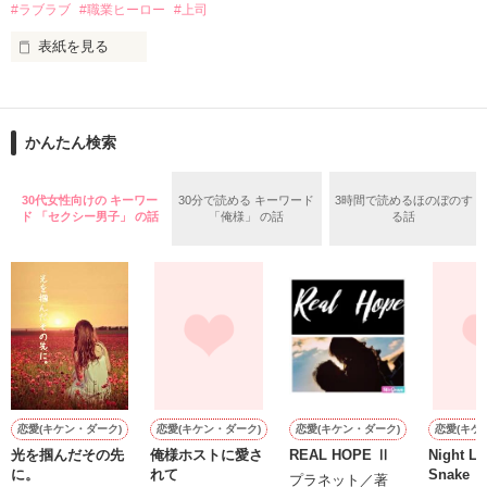
#ラブラブ
#職業ヒーロー
#上司
鳴海哲平 (なるみてっぺい)

表紙を見る
作品を読む
止まっていたはずの二人の時間が、再び動き出す。

舞川雛子（26）は大手お菓子メーカー、三日月製菓コーポレー
再会から始まる、溺愛ラブ。

ションの企画戦略室で働いている。

また雛子には2年前から付き合いはじめ、半年前から同棲を始
2026.6.5～2026.7.25

かんたん検索
めた、同期で恋人の石垣守（26）がいるのだが、後輩の姫原由
羅（24）との浮気が発覚した上、いつのまにか元カノにされて
いた。

30代女性向けの キーワー
30分で読める キーワード
3時間で読めるほのぼのす
守と由羅から『便利屋雛子』と馬鹿にされ、一人こっそり泣い
ド 「セクシー男子」 の話
「俺様」 の話
る話
＊以前、公開していた話の改稿版です＊

ていた雛子に、企画戦略室の上司である雪瀬鷹哉（29）が
『──俺と結婚してくれないか』といきなりプロポーズをしてき
た上、同居まで提案してきて──？

鷹哉『宜しくな、俺の雛子』🦅

雛子『俺の……ひぃ、雛子？！！！』🐥

作品を読む
シゴデキで冷徹な上司が見せる素顔は、なぜか想像以上に甘く
て……🐥💓🦅

恋愛(キケン・ダーク)
恋愛(キケン・ダーク)
恋愛(キケン・ダーク)
恋愛(キケ
光を掴んだその先
俺様ホストに愛さ
REAL HOPE Ⅱ
Night La
※表紙も作中使用の画像も全てフリー素材です。

に。
れて
Snake
※執筆期間2026.6.3〜7.20完結です。　

プラネット／著