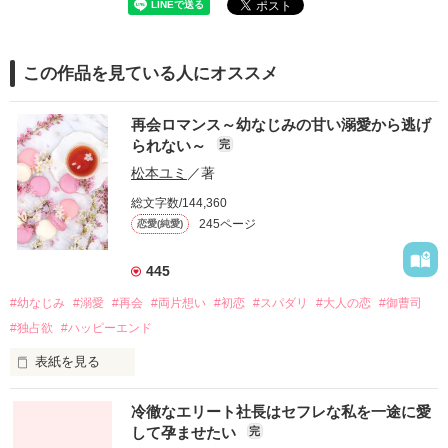
この作品を見ている人にオススメ
再会ロマンス～幼なじみの甘い溺愛から逃げ
られない～
完
松本ユミ
／著
総文字数/144,360
245ページ
恋愛(純愛)
445
#幼なじみ
#溺愛
#再会
#両片想い
#初恋
#スパダリ
#大人の恋
#御曹司
#独占欲
#ハッピーエンド
表紙を見る
冷徹なエリート社長はセフレな私を一途に愛
して孕ませたい
完