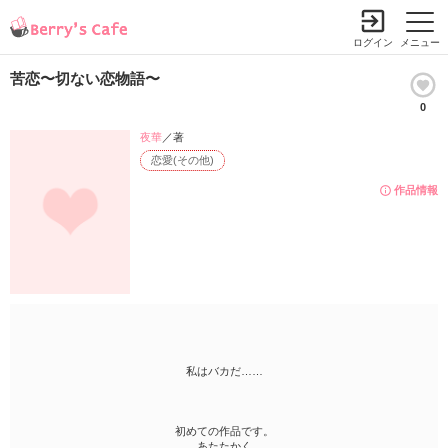
ログイン
メニュー
苦恋〜切ない恋物語〜
0
夜華
／著
恋愛(その他)
作品情報
私はバカだ……
初めての作品です。
あたたかく