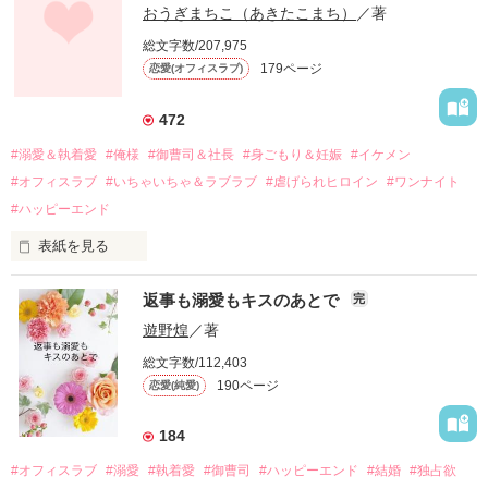
幼なじみの哲平に淡い恋心を抱いていた美桜。

おうぎまちこ（あきたこまち）
／著
しかし、ある出来事をきっかけに二人の関係は壊れてしまう。

総文字数/207,975
関係修復もできないまま、美桜は両親の離婚によって

179ページ
恋愛(オフィスラブ)
引っ越すことになり、哲平とも離れ離れになった。

それから約十二年後。

472
過去の傷から、二度と会いたくないと思っていた哲平に

#溺愛＆執着愛
#俺様
#御曹司＆社長
#身ごもり＆妊娠
#イケメン
運命のような再会を果たす。

#オフィスラブ
#いちゃいちゃ＆ラブラブ
#虐げられヒロイン
#ワンナイト
そして、ひょんなことから

#ハッピーエンド
酔った勢いで一夜を共にしてしまった。

表紙を見る
さらに、美桜が初めてだと知った哲平は

『責任をとる、結婚しよう』と真っ直ぐに告げてきた。

　おかしな噂を流されて前の職場でうまくいかなかった梅田美
戸惑う美桜とは裏腹に、好きという気持ちを隠すことなく

返事も溺愛もキスのあとで
完
桜は、海外で傷心旅行をしていたところ、日本人美青年と出会
甘やかしてくる。

い、酒の勢いもあり一夜限りの関係となる。

遊野煌
／著
　帰国後、美桜は新しい職場でワンナイトした美青年と再会。
そんなある日、哲平は美桜がストーカー被害に

総文字数/112,403
なんと彼の正体は、とある財閥御曹司にも関わらず、一族を離
遭っていることを知る。

190ページ
恋愛(純愛)
れて起業した新進気鋭の実業家、社内でも冷徹だと評判な社長
美桜を守るため、哲平は同居を提案してきて――。

――御影恭司その人だったのだ――！

　なぜか恭司から飼い猫の世話係を命じられた美桜は、猫の世
184
話を口実にしばしば呼び出された上、二人はいわゆる身体だけ
夏木美桜(なつきみお)

#オフィスラブ
#溺愛
#執着愛
#御曹司
#ハッピーエンド
#結婚
#独占欲
✕
