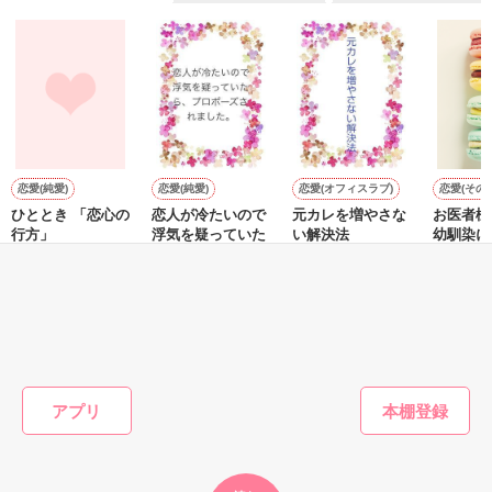
『──俺と結婚してくれないか』といきなりプロポーズをしてき
た上、同居まで提案してきて──？

鷹哉『宜しくな、俺の雛子』🦅

雛子『俺の……ひぃ、雛子？！！！』🐥

作品を読む
シゴデキで冷徹な上司が見せる素顔は、なぜか想像以上に甘く
て……🐥💓🦅

恋愛(純愛)
恋愛(純愛)
恋愛(オフィスラブ)
恋愛(その他
ひととき 「恋心の
恋人が冷たいので
元カレを増やさな
お医者様
※表紙も作中使用の画像も全てフリー素材です。

行方」
浮気を疑っていた
い解決法
幼馴染に
※執筆期間2026.6.3〜7.20完結です。　

ら、プロポーズさ
ロポーズ
谷口めい／著
またたびやま銀猫
※他サイトさんにて恋愛トレンド1位でした〜良かったら読ん
れました。
森野音／著
／著
またたび
で頂けると嬉しいです。
／著
もっと見る
作品を読む
かんたん検索の条件を変える
アプリ