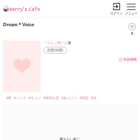
ログイン
メニュー
Dream＊Voice
0
＊りんご雨＊
／著
恋愛(純愛)
作品情報
#夢
#バンド
#キュン
#複雑な恋
#あべこべ
#初恋
#涙
夢もない私に