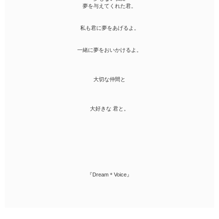
夢を与えてくれた君。
私も君に夢をあげるよ。
一緒に夢をおいかけるよ。
大切な仲間と
大好きな 君と。
『Dream＊Voice』