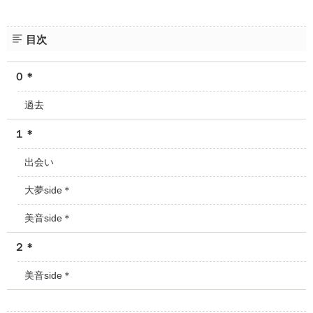
目次
０＊
過去
１＊
出会い
大夢side＊
美音side＊
２＊
美音side＊