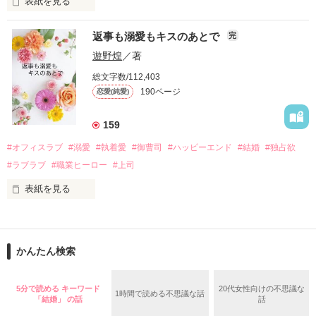
表紙を見る
さらに、美桜が初めてだと知った哲平は

『責任をとる、結婚しよう』と真っ直ぐに告げてきた。

　おかしな噂を流されて前の職場でうまくいかなかった梅田美
戸惑う美桜とは裏腹に、好きという気持ちを隠すことなく

返事も溺愛もキスのあとで
完
桜は、海外で傷心旅行をしていたところ、日本人美青年と出会
甘やかしてくる。

い、酒の勢いもあり一夜限りの関係となる。

遊野煌
／著
　帰国後、美桜は新しい職場でワンナイトした美青年と再会。
そんなある日、哲平は美桜がストーカー被害に

総文字数/112,403
なんと彼の正体は、とある財閥御曹司にも関わらず、一族を離
遭っていることを知る。

190ページ
恋愛(純愛)
れて起業した新進気鋭の実業家、社内でも冷徹だと評判な社長
美桜を守るため、哲平は同居を提案してきて――。

――御影恭司その人だったのだ――！

　なぜか恭司から飼い猫の世話係を命じられた美桜は、猫の世
159
話を口実にしばしば呼び出された上、二人はいわゆる身体だけ
夏木美桜(なつきみお)

#オフィスラブ
#溺愛
#執着愛
#御曹司
#ハッピーエンド
#結婚
#独占欲
✕

#ラブラブ
#職業ヒーロー
#上司
鳴海哲平 (なるみてっぺい)

表紙を見る
作品を読む
止まっていたはずの二人の時間が、再び動き出す。

舞川雛子（26）は大手お菓子メーカー、三日月製菓コーポレー
再会から始まる、溺愛ラブ。

ションの企画戦略室で働いている。

また雛子には2年前から付き合いはじめ、半年前から同棲を始
2026.6.5～2026.7.25

かんたん検索
めた、同期で恋人の石垣守（26）がいるのだが、後輩の姫原由
羅（24）との浮気が発覚した上、いつのまにか元カノにされて
いた。

5分で読める キーワード
20代女性向けの不思議な
1時間で読める不思議な話
守と由羅から『便利屋雛子』と馬鹿にされ、一人こっそり泣い
「結婚」 の話
話
＊以前、公開していた話の改稿版です＊

ていた雛子に、企画戦略室の上司である雪瀬鷹哉（29）が