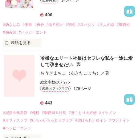
245ページ
恋愛(純愛)
406
#幼なじみ
#溺愛
#再会
#両片想い
#初恋
#スパダリ
#大人の恋
#御曹司
#独占欲
#ハッピーエンド
表紙を見る
冷徹なエリート社長はセフレな私を一途に愛
して孕ませたい
完
幼なじみの哲平に淡い恋心を抱いていた美桜。

おうぎまちこ（あきたこまち）
／著
しかし、ある出来事をきっかけに二人の関係は壊れてしまう。

総文字数/207,975
関係修復もできないまま、美桜は両親の離婚によって

179ページ
恋愛(オフィスラブ)
引っ越すことになり、哲平とも離れ離れになった。

それから約十二年後。

443
過去の傷から、二度と会いたくないと思っていた哲平に

#溺愛＆執着愛
#俺様
#御曹司＆社長
#身ごもり＆妊娠
#イケメン
運命のような再会を果たす。

#オフィスラブ
#いちゃいちゃ＆ラブラブ
#虐げられヒロイン
#ワンナイト
そして、ひょんなことから

#ハッピーエンド
酔った勢いで一夜を共にしてしまった。
