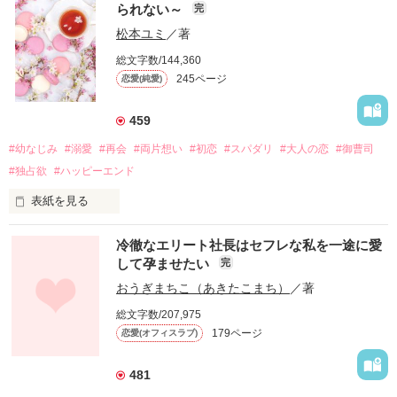
られない～
完
松本ユミ
／著
総文字数/144,360
245ページ
恋愛(純愛)
459
#幼なじみ
#溺愛
#再会
#両片想い
#初恋
#スパダリ
#大人の恋
#御曹司
#独占欲
#ハッピーエンド
表紙を見る
冷徹なエリート社長はセフレな私を一途に愛
して孕ませたい
完
幼なじみの哲平に淡い恋心を抱いていた美桜。

おうぎまちこ（あきたこまち）
／著
しかし、ある出来事をきっかけに二人の関係は壊れてしまう。

総文字数/207,975
関係修復もできないまま、美桜は両親の離婚によって

179ページ
恋愛(オフィスラブ)
引っ越すことになり、哲平とも離れ離れになった。

それから約十二年後。

481