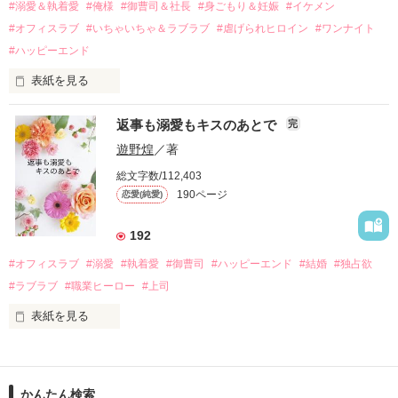
過去の傷から、二度と会いたくないと思っていた哲平に

#溺愛＆執着愛
#俺様
#御曹司＆社長
#身ごもり＆妊娠
#イケメン
運命のような再会を果たす。

#オフィスラブ
#いちゃいちゃ＆ラブラブ
#虐げられヒロイン
#ワンナイト
そして、ひょんなことから

#ハッピーエンド
酔った勢いで一夜を共にしてしまった。

表紙を見る
さらに、美桜が初めてだと知った哲平は

『責任をとる、結婚しよう』と真っ直ぐに告げてきた。

　おかしな噂を流されて前の職場でうまくいかなかった梅田美
戸惑う美桜とは裏腹に、好きという気持ちを隠すことなく

返事も溺愛もキスのあとで
完
桜は、海外で傷心旅行をしていたところ、日本人美青年と出会
甘やかしてくる。

い、酒の勢いもあり一夜限りの関係となる。

遊野煌
／著
　帰国後、美桜は新しい職場でワンナイトした美青年と再会。
そんなある日、哲平は美桜がストーカー被害に

総文字数/112,403
なんと彼の正体は、とある財閥御曹司にも関わらず、一族を離
遭っていることを知る。

190ページ
恋愛(純愛)
れて起業した新進気鋭の実業家、社内でも冷徹だと評判な社長
美桜を守るため、哲平は同居を提案してきて――。

――御影恭司その人だったのだ――！

　なぜか恭司から飼い猫の世話係を命じられた美桜は、猫の世
192
話を口実にしばしば呼び出された上、二人はいわゆる身体だけ
夏木美桜(なつきみお)

#オフィスラブ
#溺愛
#執着愛
#御曹司
#ハッピーエンド
#結婚
#独占欲
✕

#ラブラブ
#職業ヒーロー
#上司
鳴海哲平 (なるみてっぺい)

表紙を見る
作品を読む
止まっていたはずの二人の時間が、再び動き出す。

舞川雛子（26）は大手お菓子メーカー、三日月製菓コーポレー
再会から始まる、溺愛ラブ。

ションの企画戦略室で働いている。

また雛子には2年前から付き合いはじめ、半年前から同棲を始
2026.6.5～2026.7.25

かんたん検索