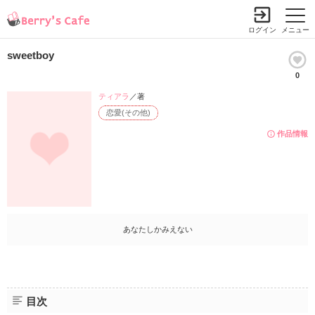
ログイン
メニュー
sweetboy
0
ティアラ
／著
恋愛(その他)
作品情報
あなたしかみえない
目次