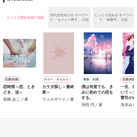
めた、同期で恋人の石垣守（26）がいるのだが、後輩の姫原由
羅（24）との浮気が発覚した上、いつのまにか元カノにされて
いた。

20代女性向けの キーワー
じっくり読める キーワー
じっくり読める泣ける話
守と由羅から『便利屋雛子』と馬鹿にされ、一人こっそり泣い
ド 「セクシー男子」 の話
ド 「御曹司」 の話
＊以前、公開していた話の改稿版です＊

ていた雛子に、企画戦略室の上司である雪瀬鷹哉（29）が
『──俺と結婚してくれないか』といきなりプロポーズをしてき
た上、同居まで提案してきて──？

鷹哉『宜しくな、俺の雛子』🦅

雛子『俺の……ひぃ、雛子？！！！』🐥

作品を読む
シゴデキで冷徹な上司が見せる素顔は、なぜか想像以上に甘く
て……🐥💓🦅

恋愛(純愛)
ホラー・オカルト
青春・友情
恋愛(純愛)
恋時雨～恋、とき
カラダ探し～最終
僕は何度でも、き
一生、俺
※表紙も作中使用の画像も全てフリー素材です。

どき、涙～
夜～
みに初めての恋を
いて～エ
※執筆期間2026.6.3〜7.20完結です。　

する。
曹司が余
高橋 あこ／著
ウェルザード／著
※他サイトさんにて恋愛トレンド1位でした〜良かったら読ん
れた幼な
沖田 円／著
滝井みら
で頂けると嬉しいです。
界一幸せ
するまで
もっと見る
作品を読む
かんたん検索の条件を変える