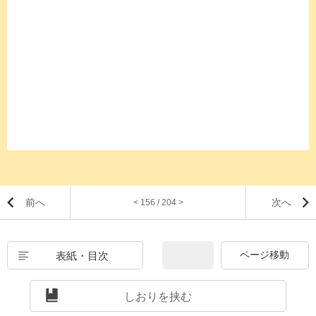
前へ
次へ
< 156 / 204 >
表紙・目次
しおりを挟む