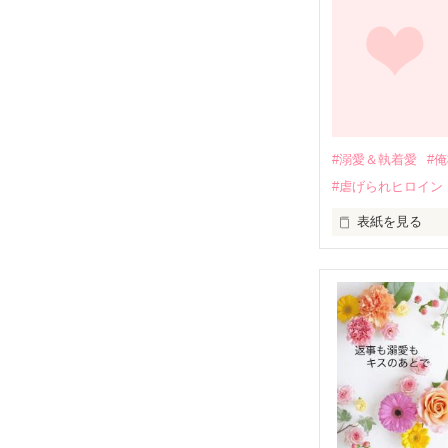
しかし、ある出
関係修復もでき
引っ越すことに
それから約十二
過去の傷から、
運命のような再
#溺愛＆執着愛
#
そして、ひょん
#虐げられヒロイン
酔った勢いで一
表紙を見る
さらに、美桜が
『責任をとる、
　おかしな噂を
戸惑う美桜とは
ろ、日本人美青
甘やかしてくる。
　帰国後、美桜
も関わらず、一
そんなある日、
人だったのだ―
遭っていること
　なぜか恭司か
美桜を守るため
夏木美桜(なつき
✕
