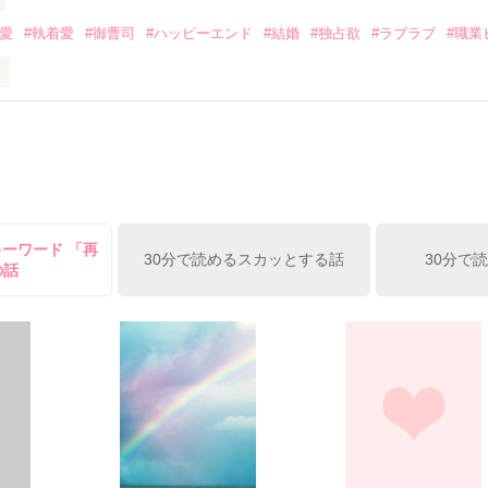
みてっぺい)

溺愛
#執着愛
#御曹司
#ハッピーエンド
#結婚
#独占欲
#ラブラブ
#職業
ずの二人の時間が、再び動き出す。

、溺愛ラブ。

）は大手お菓子メーカー、三日月製菓コーポレーションの企画戦略室で働
7.25

年前から付き合いはじめ、半年前から同棲を始めた、同期で恋人の石垣守
姫原由羅（24）との浮気が発覚した上、いつのまにか元カノにされてい
便利屋雛子』と馬鹿にされ、一人こっそり泣いていた雛子に、企画戦略
）が『──俺と結婚してくれないか』といきなりプロポーズをしてきた上
ていた話の改稿版です＊

キーワード 「再
俺の雛子』🦅

30分で読めるスカッとする話
30分で
の話
ひぃ、雛子？！！！』🐥

上司が見せる素顔は、なぜか想像以上に甘くて……🐥💓🦅

作品を読む
用の画像も全てフリー素材です。

.6.3〜7.20完結です。　

にて恋愛トレンド1位でした〜良かったら読んで頂けると嬉しいです。