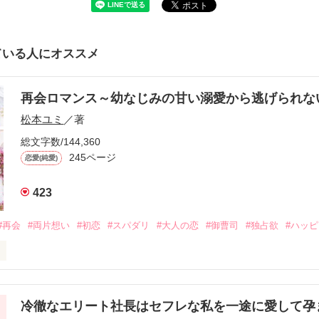
ている人にオススメ
再会ロマンス～幼なじみの甘い溺愛から逃げられ
松本ユミ
／著
総文字数/144,360
245ページ
恋愛(純愛)
423
#再会
#両片想い
#初恋
#スパダリ
#大人の恋
#御曹司
#独占欲
#ハッ
冷徹なエリート社長はセフレな私を一途に愛して孕
に淡い恋心を抱いていた美桜。
