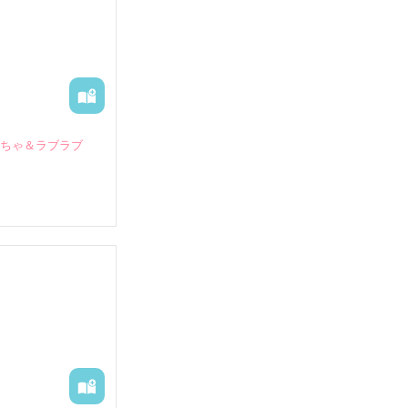
いちゃ＆ラブラブ
していたとこ
る財閥御曹司に
―御影恭司その
出された上、二