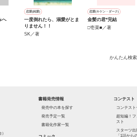
作品を読む
恋愛(純愛)
恋愛(キケン・ダーク)
みへ
一度倒れたら、溺愛がとま
金髪の君*完結
りません！！
□壱菜■／著
SK／著
かんたん検索
書籍発売情報
コンテスト
発売中の本を探す
コンテスト
発売予定一覧
超短編！フ
スト
書籍化作家一覧
スターツ出
合）
「1話から
コミック