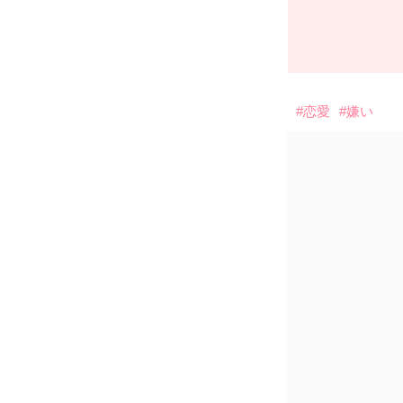
#恋愛
#嫌い