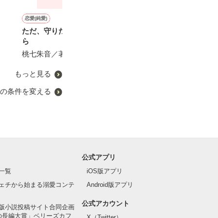
恋愛(純愛)
ファンタジー
恋愛(キケン・ダーク)
ファンタジー
ただ、守りたい命だったか
婚約破棄されたので悪女を
BLACK★SECRET〜秘密
どうも、噂の悪
ら
演じることにしました～濡
を抱えた女〜
ます
れ衣を着せられた聖女です
桃七朱音／著
ｊｕｎａ／著
三沢ケイ／著
が、すべて捨てて自由にな
橘 七都／著
るのでお構いなく～
もっと見る
の条件を変える
公式アプリ
一覧
iOS版アプリ
ェチから始まる溺愛コンテ
Android版アプリ
公式アカウント
版小説投稿サイト合同企画
の長編大賞」ベリーズカフ
X（Twitter）