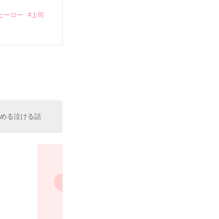
ヒーロー
#上司
いている。

（26）がいる
た。

室の上司である
、同居まで提案
読める泣ける話