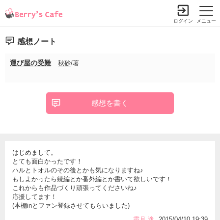
ログイン
メニュー
感想ノート
運び屋の受難
秋砂
/著
感想を書く
はじめまして。
とても面白かったです！
ハルとトオルのその後とかも気になりますね♪
もしよかったら続編とか番外編とか書いて欲しいです！
これからも作品づくり頑張ってくださいね♪
応援してます！
(本棚inとファン登録させてもらいました)
霜月 迷
2015/04/10 19:39