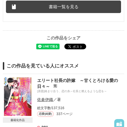
書籍一覧を見る
この作品をシェア
この作品を見ている人にオススメ
エリート社長の許嫁 ～甘くとろける愛の
日々～
完
[原題]絡まり合う、恋の糸～社長と燃えるような恋を～
佐倉伊織
／著
総文字数/137,516
337ページ
恋愛(純愛)
書籍化作品