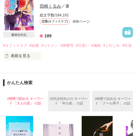
ベリーズ文庫として書籍化。

田崎くるみ
／著
試し読みになっております。

甘く絆された一夜の果てに、愛を禁じられた花嫁は。

総文字数/184,181
406ページ
恋愛(オフィスラブ)
――身体に溺れるのはかまわないが、心までは溺れないでくれ
よ――

書籍化作品
189
作品を読む
交わり合うその瞬間だけが、唯一の真実。

#オフィスラブ
#結婚
#イケメン
#御曹司
#片思い
#俺様
#じれじれ
#社長
表紙を見る
＝＝＝＝＝＝＝＝＝＝

敏腕経営者・ジェットセッター

城ケ崎　総司（じょうがさき　そうじ）33歳

×

書籍化に伴いまして、限定公開となっております。

会社員

かんたん検索
天羽　清良（あまはね　きよら）25歳

＝＝＝＝＝＝＝＝＝＝

2時間で読める キーワー
20代女性向けの キーワー
1時間で読める キーワー
ド 「大人の恋」 の話
ド 「年の差」 の話
ド 「クール男子」 の話
イケメン御曹司と冴えない庶務課の彼。

――降参だ。君に溺れた。愛している――

女なら誰だって前者に好意を寄せると思う。

【公開日：2020/08/25】
