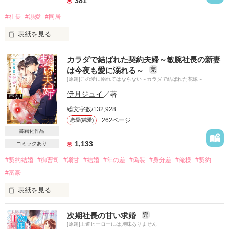
381
#社長
#溺愛
#同居
表紙を見る
「あなたのことも、

カラダで結ばれた契約夫婦～敏腕社長の新妻
あなたが大切に思うものも、

は今夜も愛に溺れる～
完
俺が盾になって守りたい」

[原題]この愛に溺れてはならない～カラダで結ばれた花嫁～
頑張ってもうまくいかずもがく私に

伊月ジュイ
／著
手を差し伸べてくれたのは

総文字数/132,928
262ページ
恋愛(純愛)
大手アパレルメーカー『ブランピュール』の

社長兼トップデザイナー・一ノ瀬 翔。

書籍化作品
1,133
コミックあり
「我慢なんてしないで泣けばいい」

#契約結婚
#御曹司
#溺甘
#結婚
#年の差
#偽装
#身分差
#俺様
#契約
#富豪
焦げそうなほど熱い視線からは逃れられない。

表紙を見る
――恋の糸が、絡まりはじめた。

――俺と結婚してくれ。愛はいらない――

次期社長の甘い求婚
完
[原題]王道ヒーローには興味ありません
横暴なプロポーズと身体の契約。
