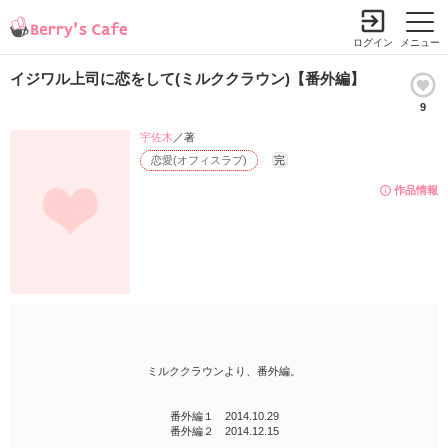
ログイン
メニュー
イジワル上司に恋をして(ミルククラウン)【番外編】
9
宇佐木
／著
恋愛(オフィスラブ)
完
作品情報
ミルククラウンより、番外編。
番外編１ 2014.10.29
番外編２ 2014.12.15