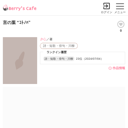
ログイン
メニュー
言の葉 “ｺﾄﾉﾊ”
0
夕心
／著
詩・短歌・俳句・川柳
ランクイン履歴
詩・短歌・俳句・川柳
23位（2024/07/04）
作品情報