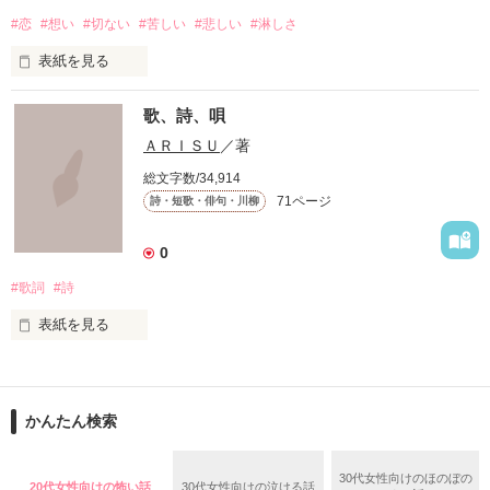
#恋
#想い
#切ない
#苦しい
#悲しい
#淋しさ
道は、遠く

表紙を見る
道は、浅く

歌、詩、唄
満たされることのない

ＡＲＩＳＵ
／著
この胸の奥深く

総文字数/34,914
71ページ
詩・短歌・俳句・川柳
絶えず支配し続けては

叫ぶ絶望

0
無知を振りかざして

#歌詞
#詩
たしかなものは

嘘つきな私は

表紙を見る
ただひとつ

いつか辿り着けるまで

もがいたふりをしていた

悲しいことや辛いこと、

かんたん検索
嬉しいこと楽しいこと

30代女性向けのほのぼの
20代女性向けの怖い話
30代女性向けの泣ける話