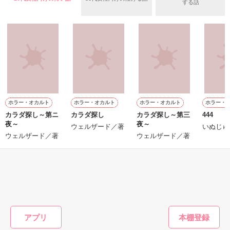
する話
きっと私達が生きてゆく中で

知っていく度に

とても

"かけがえのないもの"

だと思う。

やっと君との

作品を読む
恋をして、

初めて知る感情もある。

ホラー・オカルト
ホラー・オカルト
ホラー・オカルト
ホラー・
約束を守れる気がした

カラダ探し～第ニ
カラダ探し
カラダ探し～第三
444
夜～
夜～
仕事をして、

ウェルザード／著
いぬじゅ
ウェルザード／著
ウェルザード／著
何かを思い知ることもある。

それは、

もっと見る
"この上ない幸せなこと"

だと思う。

かんたん検索の条件を変える
アプリ