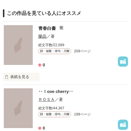
この作品を見ている人にオススメ
青春白書
完
蘭晶
／著
総文字数/22,089
209ページ
詩・短歌・俳句・川柳
0
表紙を見る
‥ｌove cherry‥
『知らずに』

ＲＯＳＡ
／著
総文字数/44,367
199ページ
詩・短歌・俳句・川柳
知らずに歩いてきた

0