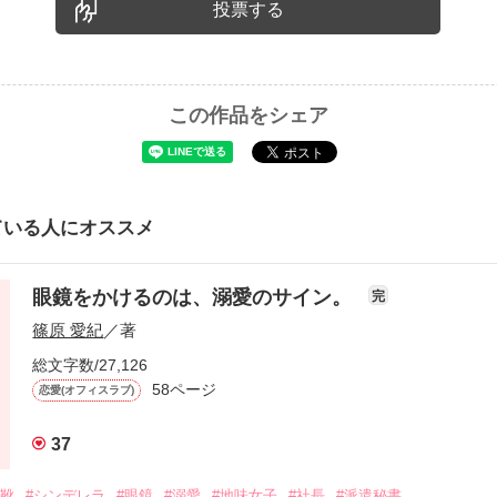
投票する
この作品をシェア
ている人にオススメ
眼鏡をかけるのは、溺愛のサイン。
完
篠原 愛紀
／著
総文字数/27,126
58ページ
恋愛(オフィスラブ)
37
の靴
#シンデレラ
#眼鏡
#溺愛
#地味女子
#社長
#派遣秘書