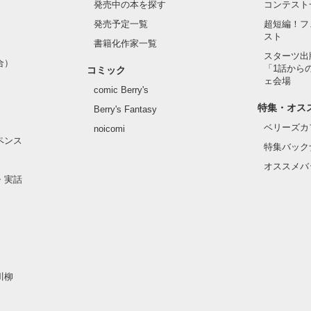
発売中の本を探す
コンテスト
』の御曹司である

発売予定一覧
超短編！フ
て近づき

スト
書籍化作家一覧
心で、

スターツ出
う条件で

合）
「1話から
コミック
働くことを

ェ会場
いる

comic Berry's
特集・オス
Berry's Fantasy
た現在まで

ベリーズカ
いない

noicomi
ペンス
ヘタレ

特集バック
オススメバ
い！
・実話
作品を読む
川柳