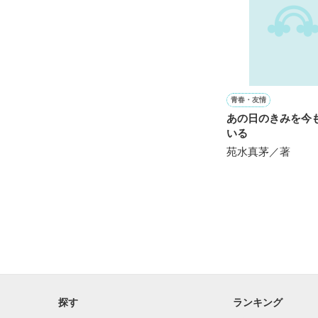
自分はモテない
ありがとうござい
２４年間彼氏も
実は初恋もまだ

それにはある理
青春・友情
あの日のきみを今
水島 大河 ２９歳
いる
苑水真茅／著
物心ついた頃か
幼馴染の桃の事
数々の誤解と自
桃に嫌われ避け
現在『ニタドリ
『神系イケメン
兎にも角にもモ
探す
ランキング
実は世界的にも