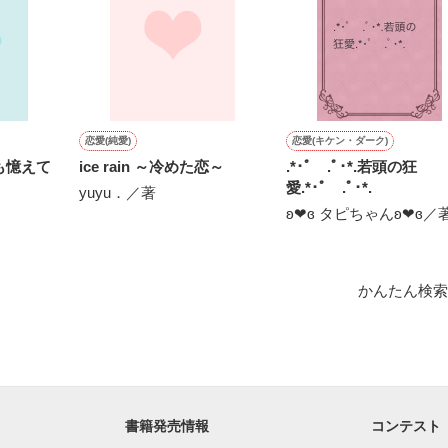
と思っていて

ました＊°

いないし、

由があるのだが…

作品を読む
恋愛(純愛)
恋愛(キケン・ダーク)
も憶えて
ice rain ～冷めた恋～
.*･ﾟ .ﾟ･*.若頭の狂


愛.*･ﾟ .ﾟ･*.
yuyu．／著
ʚ❤︎ɞ タピちゃんʚ❤︎ɞ／
ら親友の妹で

が大好き

かんたん検索
業自得の言動によって

られ続けている

』営業部営業２課課長

』と言われるほどの容姿で

テる

書籍発売情報
コンテスト
有名な大企業
