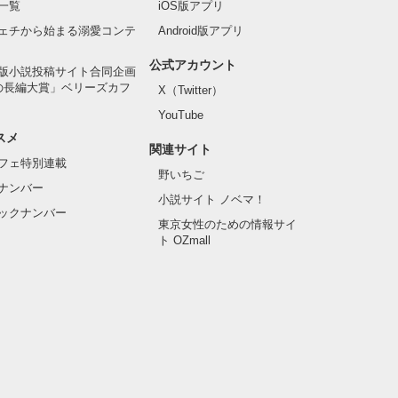
一覧
iOS版アプリ
ェチから始まる溺愛コンテ
Android版アプリ
公式アカウント
版小説投稿サイト合同企画
の長編大賞」ベリーズカフ
X（Twitter）
YouTube
スメ
関連サイト
フェ特別連載
野いちご
ナンバー
小説サイト ノベマ！
ックナンバー
東京女性のための情報サイ
ト OZmall