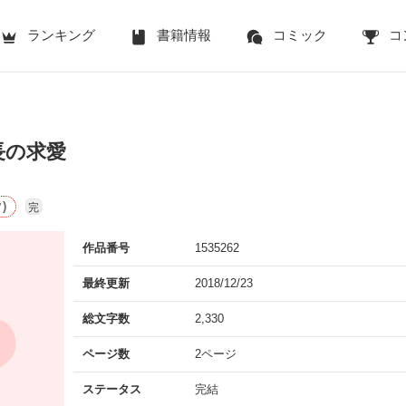
ランキング
書籍情報
コミック
コ
長の求愛
)
完
作品番号
1535262
最終更新
2018/12/23
総文字数
2,330
ページ数
2ページ
ステータス
完結