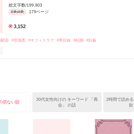
甘えたいってこと？

総文字数/199,903
いい…？」

179ページ
恋愛(純愛)
＊＊＊＊＊＊＊

作品を読む
3,152
仁社で

幼馴染
#意地悪
#オフィスラブ
#男目線
#結婚
#妊娠
誌『Venus』を

仕事一筋

会社

り、冷徹な鬼部長

入社して３年目

務係所属

30代女性向けの キーワード 「再
2時間で読める
けの切ない話
会」 の話
欲
して生まれて２４年

に、物心ついた頃から

ックスを抱いている

仏ちゃん様、

・ご感想
