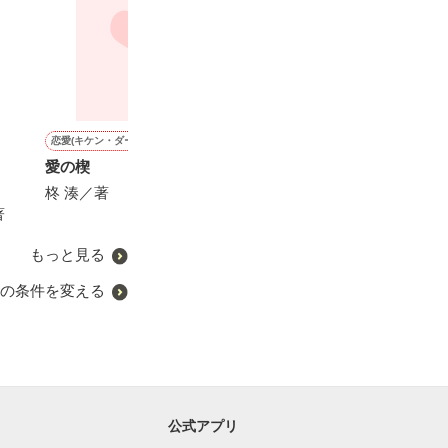
恋愛(キケン・ダーク)
その他
恋愛(その他)
恋愛(純愛)
愛の楔
春となりを待つきみへ
未知の世界
一度倒れたら、
りません！！
柊 湊／著
沖田 円／著
ブラックジャック☆／著
著
SK／著
もっと見る
の条件を変える
公式アプリ