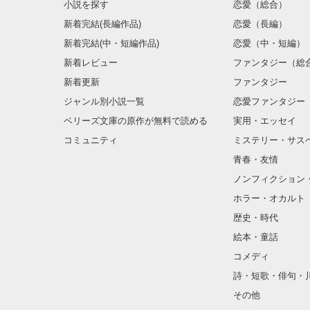
小説を探す
恋愛（総合）
『水島グループ
新着完結(長編作品)
恋愛（長編）
桃にどうにかし
新着完結(中・短編作品)
恋愛（中・短編）
手に入れたい一
３０歳までとい
新着レビュー
ファンタジー（総
『ニタドリ』で
新着更新
ファンタジー
許してもらって
ジャンル別小説一覧
恋愛ファンタジー
が２９歳になっ
ベリーズ文庫の原作が無料で読める
実用・エッセイ
どうにもできて
コミュニティ
ミステリー・サス
見掛け倒しの超
青春・友情
でももう後がな
ノンフィクション
ホラー・オカルト
歴史・時代
絵本・童話
コメディ
詩・短歌・俳句・
その他