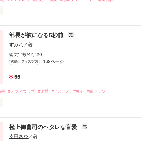
たいじゃなく、運命かもしれない」

部長が彼になる5秒前
完
ルをガラスの靴に変えたのは、私だと。

すみれ
／著
駅のホーム。

総文字数/42,420
は派遣先の強面社長でした。

139ページ
恋愛(オフィスラブ)
けると、彼は甘い角砂糖みたいに微笑む。

66
Adorable』代表取締役社長

の差
#オフィスラブ
#溺愛
#じれじれ
#再会
#胸キュン
じゃないんです。」

しました。

たのは、貴方でしょう…？

極上御曹司のヘタレな盲愛
完
幸田あや
／著