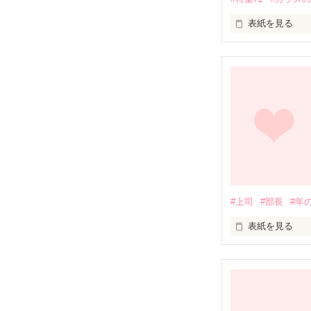
表紙を見る
「これは運命み
彼は言った。

ただのハイヒー
ヒールが折れた
助けてくれたの
けれど眼鏡をか
ベンチャー企業『
#上司
#部長
#年
眞井 辰巳 29歳

×

表紙を見る
派遣秘書

沢渡 沙良 23歳

「甘えるの得意
＊誤字を修正致
だってそうさせ
まわみおゆん様
