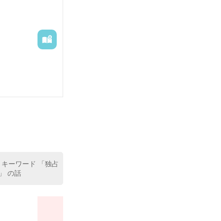
 キーワード 「独占
」 の話