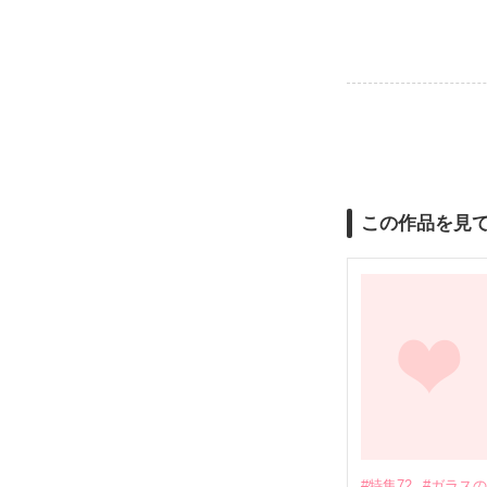
この作品を見
#特集72
#ガラス