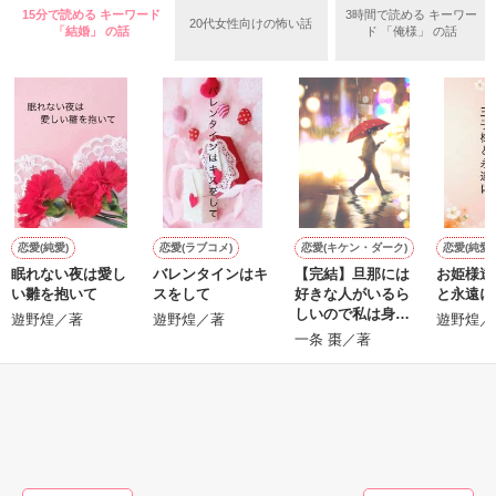
超超超

15分で読める キーワード
3時間で読める キーワー
20代女性向けの怖い話
「結婚」 の話
ド 「俺様」 の話
ムカツクのに

作品を読む
アイツに見つめられると

キュンキュンが止まらない

－2009秋　短編－

恋愛(純愛)
恋愛(ラブコメ)
恋愛(キケン・ダーク)
恋愛(純愛)
眠れない夜は愛し
バレンタインはキ
【完結】旦那には
お姫様達
い雛を抱いて
スをして
好きな人がいるら
と永遠に
★チョイエロなので苦手な方はご遠慮ください★
しいので私は身を
遊野煌／著
遊野煌／著
遊野煌／
引いて離婚しま
一条 棗／著
す。
作品を読む
もっと見る
かんたん検索の条件を変える