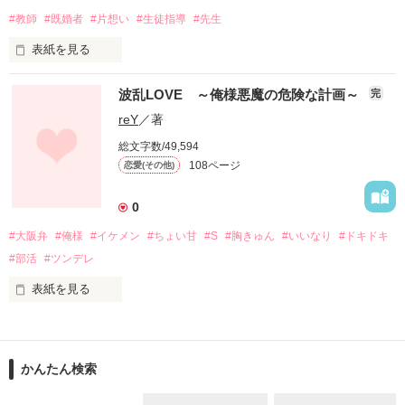
「迎えに来た。」

#教師
#既婚者
#片想い
#生徒指導
#先生
表紙を見る
夏樹の想いと、真白の想い。

交わる事は出来るのか…

波乱LOVE ～俺様悪魔の危険な計画～
完
胸が苦しくて

reY
／著
体育館の床にしゃがみ込んだ

純愛医療系ラブストーリー

総文字数/49,594
108ページ
恋愛(その他)
どうか…先生の名前を…

0
作品を読む
#大阪弁
#俺様
#イケメン
#ちょい甘
#S
#胸きゅん
#いいなり
#ドキドキ
呼ばないで…

#部活
#ツンデレ
表紙を見る
大好きな先生を

超わがままで

遠くに連れて行かないで…

かんたん検索
超自信家で
