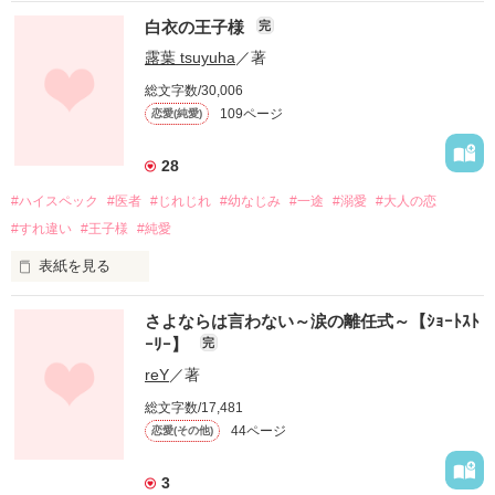
白衣の王子様
完
露葉 tsuyuha
／著
総文字数/30,006
109ページ
恋愛(純愛)
28
#ハイスペック
#医者
#じれじれ
#幼なじみ
#一途
#溺愛
#大人の恋
#すれ違い
#王子様
#純愛
表紙を見る
さよならは言わない～涙の離任式～【ｼｮｰﾄｽﾄ
ｰﾘｰ】
完
藍原 真白 (23)

朝野 夏樹 (28)

reY
／著
総文字数/17,481
44ページ
恋愛(その他)
両想いながらも、すれ違う想い。

3