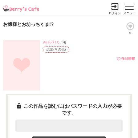
ログイン
メニュー
お嬢様とお坊っちゃま!?
0
Aice5(ｱｲｽ)
／著
恋愛(その他)
作品情報
この作品を読むにはパスワードの入力が必要
です。