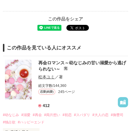
この作品をシェア
この作品を見ている人にオススメ
再会ロマンス～幼なじみの甘い溺愛から逃げ
られない～
完
松本ユミ
／著
総文字数/144,360
245ページ
恋愛(純愛)
412
#幼なじみ
#溺愛
#再会
#両片想い
#初恋
#スパダリ
#大人の恋
#御曹司
#独占欲
#ハッピーエンド