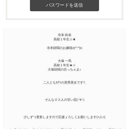
寺本 鈴奈
高校１年生☆★
寺本財閥のお嬢様o(^-^)o
大塚 一馬
高校１年生★☆
大塚財閥の坊っちゃま♪
二人ともｶﾅﾘの美男美女です†.
そんな０２人の甘い恋(･∀･)
少しずつ更新しますので応援ょろしくお願いします(>人<)