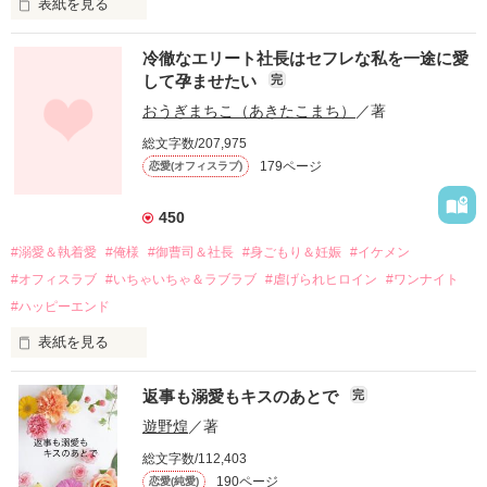
表紙を見る
冷徹なエリート社長はセフレな私を一途に愛
して孕ませたい
完
幼なじみの哲平に淡い恋心を抱いていた美桜。

おうぎまちこ（あきたこまち）
／著
しかし、ある出来事をきっかけに二人の関係は壊れてしまう。

総文字数/207,975
関係修復もできないまま、美桜は両親の離婚によって

179ページ
恋愛(オフィスラブ)
引っ越すことになり、哲平とも離れ離れになった。

それから約十二年後。

450
過去の傷から、二度と会いたくないと思っていた哲平に

#溺愛＆執着愛
#俺様
#御曹司＆社長
#身ごもり＆妊娠
#イケメン
運命のような再会を果たす。

#オフィスラブ
#いちゃいちゃ＆ラブラブ
#虐げられヒロイン
#ワンナイト
そして、ひょんなことから

#ハッピーエンド
酔った勢いで一夜を共にしてしまった。

表紙を見る
さらに、美桜が初めてだと知った哲平は

『責任をとる、結婚しよう』と真っ直ぐに告げてきた。

　おかしな噂を流されて前の職場でうまくいかなかった梅田美
戸惑う美桜とは裏腹に、好きという気持ちを隠すことなく

返事も溺愛もキスのあとで
完
桜は、海外で傷心旅行をしていたところ、日本人美青年と出会
甘やかしてくる。

い、酒の勢いもあり一夜限りの関係となる。

遊野煌
／著
　帰国後、美桜は新しい職場でワンナイトした美青年と再会。
そんなある日、哲平は美桜がストーカー被害に

総文字数/112,403
なんと彼の正体は、とある財閥御曹司にも関わらず、一族を離
遭っていることを知る。

190ページ
恋愛(純愛)
れて起業した新進気鋭の実業家、社内でも冷徹だと評判な社長