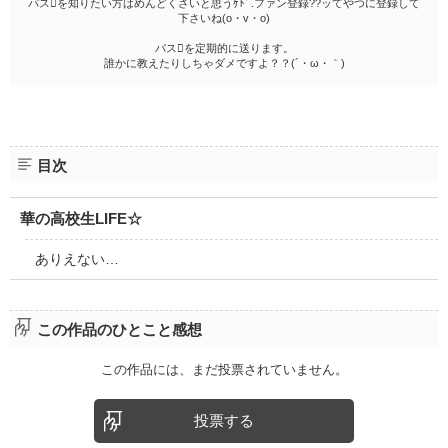
パスを知りたい方はめんどくさいと思うｹﾄﾞ.ファン登録??ッてやつに登録して
下さいね(o・v・o)
パスを定期的に送ります。
誰かに教えたりしちゃダメですよ？？(´・ω・｀)
目次
華の高校生LIFE☆
ありえない…
この作品のひとこと感想
この作品には、まだ投票されていません。
投票する