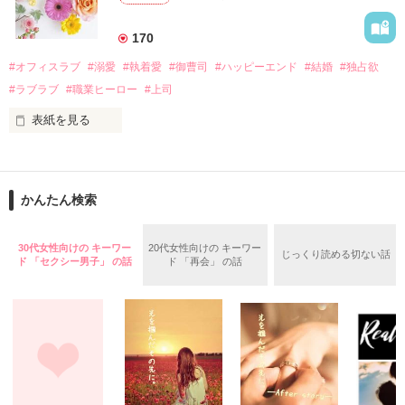
美桜を守るため、哲平は同居を提案してきて――。

――御影恭司その人だったのだ――！

　なぜか恭司から飼い猫の世話係を命じられた美桜は、猫の世
170
話を口実にしばしば呼び出された上、二人はいわゆる身体だけ
夏木美桜(なつきみお)

#オフィスラブ
#溺愛
#執着愛
#御曹司
#ハッピーエンド
#結婚
#独占欲
✕

#ラブラブ
#職業ヒーロー
#上司
鳴海哲平 (なるみてっぺい)

表紙を見る
作品を読む
止まっていたはずの二人の時間が、再び動き出す。

舞川雛子（26）は大手お菓子メーカー、三日月製菓コーポレー
再会から始まる、溺愛ラブ。

ションの企画戦略室で働いている。

また雛子には2年前から付き合いはじめ、半年前から同棲を始
2026.6.5～2026.7.25

かんたん検索
めた、同期で恋人の石垣守（26）がいるのだが、後輩の姫原由
羅（24）との浮気が発覚した上、いつのまにか元カノにされて
いた。

30代女性向けの キーワー
20代女性向けの キーワー
じっくり読める切ない話
守と由羅から『便利屋雛子』と馬鹿にされ、一人こっそり泣い
ド 「セクシー男子」 の話
ド 「再会」 の話
＊以前、公開していた話の改稿版です＊

ていた雛子に、企画戦略室の上司である雪瀬鷹哉（29）が
『──俺と結婚してくれないか』といきなりプロポーズをしてき
た上、同居まで提案してきて──？

鷹哉『宜しくな、俺の雛子』🦅

雛子『俺の……ひぃ、雛子？！！！』🐥

作品を読む
シゴデキで冷徹な上司が見せる素顔は、なぜか想像以上に甘く