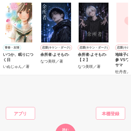
「フランソワーズ・ベルナール、貴様との婚約は破棄させても
らう」

パーティーの場で、シュバリタイア王国の王太子……セドリッ
ギル・レイヴン公爵

ク・ノル・シュバリタイアの声が響く。

その隣にはフランソワーズの義理の妹、マドレーヌが立ってい
サラサラとした綺麗な黒髪に綺麗な青色の瞳

た。

あまりにも整った顔は女性たちを引き寄せる

（さて……ここまでは物語通りかしら）

社交界で圧倒的人気を誇っていた

フランソワーズ・ベルナールは前世で読んだ小説の悪役令嬢だ
表では甘いマスクを被る彼の裏は……

った。

青春・友情
恋愛(キケン・ダーク)
恋愛(キケン・ダーク)
恋愛(その他
そして『聖女』として悪魔の宝玉を抑えて国を守っていたのだ
いつか、眠りにつ
余所者-よそもの-
余所者-よそもの-
地味子の
が……。

く日
【 2 】
参 VSワガママ姫
（これですべてが思い通りに終わると思っているんでしょう
なつ美咲／著
サマ
空から降ってきたリリィに恋したギルは

いぬじゅん／著
なつ美咲／著
が……甘いのよ）

国王命令での婚約を申し込む

牡丹杏／
マドレーヌに貶められて罪に問われたフランソワーズは国外へ
の逃亡を決意する。

とある事情で絶対婚約したくないリリィは

もっと見る
そうだ！男装執事として生きていこう！

しかし逃亡しようとしたフランソワーズの前に現れたのは隣
【修行してきます。私は元気です。】

国、フェーブル王国の王太子ステファンだった。

かんたん検索の条件を変える
謎のリリィらしい手紙を残して逃亡

彼はある事情からフランソワーズの『聖女』としての力を欲し
ていた。

フェーブル王国で、国を救った救世主として持ち上げられ、ス
アプリ
だけど……配属されたのはレイヴン公爵家だった

テファンから溺愛されるフランソワーズは幸せな日々を過ご
す。

一方、フランソワーズを追い出したシュバリタイア王国は破滅
読む