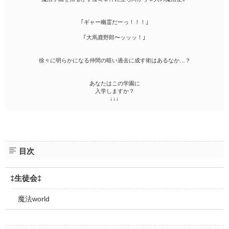
｢ギャー幽霊だーっ！！！｣
｢大馬鹿野郎〜ッッッ！｣
徐々に明らかになる仲間の暗い過去に成す術はあるなか…？
あなたはこの学園に
入学しますか？
↓↓↓
目次
‡生徒会‡
魔法world