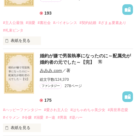
193
#主人公最強
#溺愛
#裏社会
#バイオレンス
#契約結婚
#ざまぁ要素あり
#札束ビンタ
表紙を見る
かつては英雄と呼ばれた父は事業で失敗ばかり。

婚約が嫌で男装執事になったのに～配属先が
そのせいで極貧生活を送るオリヴィア・ディルムーンは、母が
婚約者の元でした～【完】
完
倒れたことをきっかけに娼婦になり稼ごうと屋敷を飛び出し
た。

みみみ.com
／著
娼館（たぶん）の店主は札束でビンタしてくる謎の男。

総文字数/124,370
金と引き換えに雇われたと思いきや……契約結婚だった！？

278ページ
ファンタジー
裏社会を牛耳るロベールは仮面をつけており、謎が多いが幸せ
な結婚生活を満喫中。

そこでロベールを慕うアリスに一方的に敵視され、嫌がらせを
175
受けるもオリヴィアには効果なし。

#ハッピーファンタジー
#愛され主人公
#はちゃめちゃ美少女
#異世界恋愛
勘違いから始まる初夜騒動に危険ばかりの血まみれ新婚生活。

#イケメン
#令嬢
#溺愛
#一途
#男装
#逆ハー
次第にロベールはオリヴィアを気にかけるように……？

表紙を見る
「この金が欲しければ、俺の言うことに従え」
