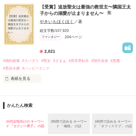
「──はい、喜んで！」

【受賞】追放聖女は最強の救世主〜隣国王太
出会いは最悪、結婚生活は最高……？

＼異世界ラブコメ×ハッピーファンタジー／

子からの溺愛が止まりません〜
完
愛を知らない公爵と天然怪力令嬢の溺愛バイオレンスラブコメ
ディです。

やきいもほくほく
／著
「いやっほぉぉおお〜い！！！！」

総文字数/107,920
＊この世界のお金はお札にさせてください。

204ページ
ファンタジー
バンジーした侯爵令嬢の先にいたのは

＊なろう、カクヨム、アルファポリス掲載中
甘いマスクの公爵様の頭上でした

2,021
「ど、どいてぇぇぇえ！！！！！」

#婚約破棄
#スパダリ
#聖女
#ざまぁ
#異世界転生
#国外追放
#悪魔
作品を読む
「…は？」

#悪役令嬢
#ハッピーエンド
表紙を見る
そんな最悪の出会いを果たした二人

○●○●○●○● ○●○●○●○●

第5回 一二三書房 WEB小説大賞

期間中受賞をいただきました。

かんたん検索
リリィ・ロゼッタ侯爵令嬢

ありがとうございますヽ(´▽｀)/

ふんわりとした淡いピンクの髪に澄んだ水色の瞳

２０２５.０２.１５　書籍発売中です！

20代女性向けの キーワー
2時間で読める キーワー
1時間で読める キーワー
透き通るほど白い肌と華奢の手足

○●○●○●○●○●○●○●○●

ド 「セクシー男子」 の話
ド 「俺様」 の話
ド 「オフィスラブ」 の話
お人形のように可愛いらしい見た目とは裏腹に

残念なほどに自由でお気楽なお転婆令嬢
