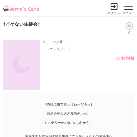
ログイン
メニュー
‡イケない生徒会‡
0
すぃーつ
／著
ファンタジー
作品情報
｢俺様に勝てるわけねーだろっ｣
自信過剰な天才魔法使いが…
ミステリーworldに立ち向かう！
魔法学園を揺るがす怪奇事件に立ち向かう６人の魔法使い